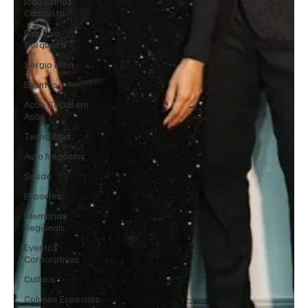
João Carlos
Campista
Fabricyo
Serqueira
Sérgio Lima
Eventos
Ação Social em
Ação
Tecnologia
Auto Negócios
Saúde
Esportes
Memórias
Regionais
Eventos
Corporativos
Cultura
Colunas Especiais