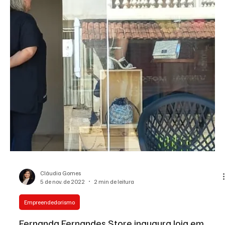
Cláudia Gomes
8 de dez. de 2022
4 min de leitura
Cláudia Gomes
Aposentados e pencionistas são alvos de
golpes de empréstimos consignados. Como se
proteger?
As vítimas recebem mais de 30 ligações e mensagens por dia. "É
preciso uma mudança de hábito.", diz especialista.