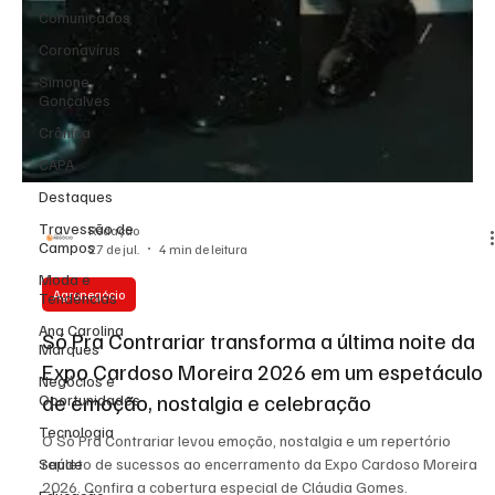
Comunicados
Coronavírus
Simone
Gonçalves
Crônica
CAPA
Destaques
Travessão de
Campos
Moda e
Tendências
Ana Carolina
Marques
Negócios e
Oportunidades
Redação
27 de jul.
4 min de leitura
Tecnologia
Saúde
Agronegócio