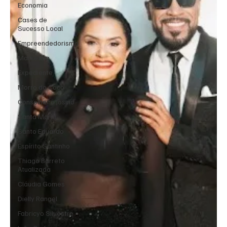
Economia
Cases de
Sucesso Local
Empreendedorismo
Marketing
Expediente
Morro do Coco
Conselheiro Josino
Santa Maria
Santo Eduardo
Espírito Santinho
Thiago Barreto
Atualizada
Cláudia Gomes
Dielly Rangel
Fabricyo Silvestre