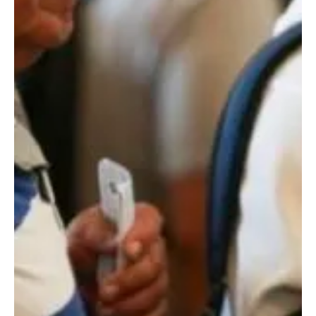
Cláudia Gomes
28 de fev. de 2023
2 min de leitura
Economia
Combustível vai ficar mais caro a partir de 1º de
março. Prepare-se!
O Ministério da Fazenda confirma que voltará a cobrar impostos
sobre combustíveis.