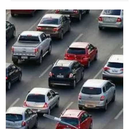
Cláudia Gomes
17 de fev. de 2022
2 min de leitura
Cláudia Gomes
SOLIDARIEDADE | Tragédia em Petrópolis
mobiliza instituições em Campos para
arrecadação de doações
Conheça os principais pontos de arrecadação de doações para
ajudar as vítimas da enchente em Petrópolis.