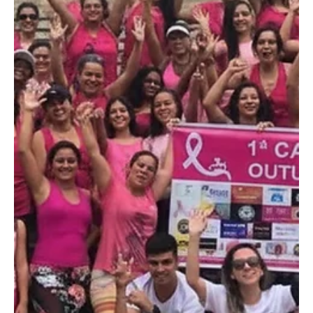
Financeira nesta quarta-feira (21), ampliando o clima de alerta no
sistema financeiro em 2026. Controlada pelo Banco Master, já
liquidado em 2025, a instituição teve suas operações
interrompidas após o agravamento de sua situação econômico-
financeira. A decisão impacta diretamente correntistas e
investidores, que passam a aguardar o processo legal de
ressarcimento, com cobertura do FGC conforme as regras
vigentes.