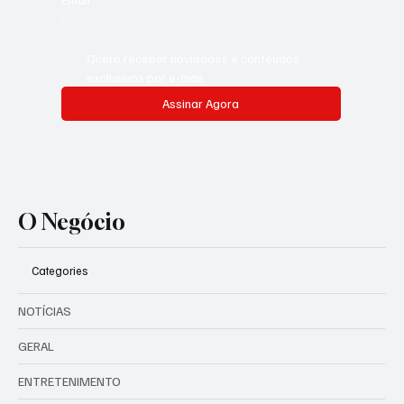
local. Conteúdo que você não encontra em nenhum outro
lugar.
Email
*
Quero receber novidades e conteúdos 
exclusivos por e-mail.
Assinar Agora
O Negócio
Categories
NOTÍCIAS