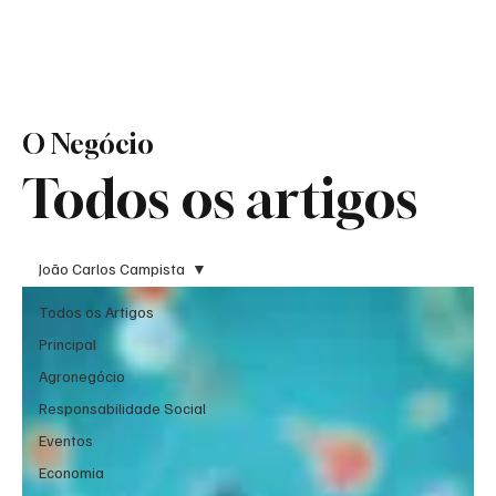
O Negócio
Todos os artigos
João Carlos Campista
Todos os Artigos
Principal
Agronegócio
Responsabilidade Social
Eventos
Economia