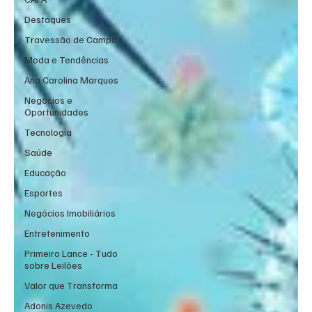
Destaques
Travessão de Campos
Moda e Tendências
Ana Carolina Marques
Negócios e
Oportunidades
Tecnologia
Saúde
Educação
Esportes
Negócios Imobiliários
Entretenimento
Primeiro Lance - Tudo
sobre Leilões
Valor que Transforma
Adonis Azevedo