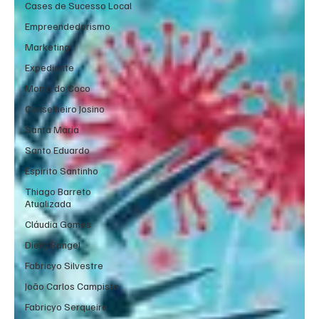
Cases de Sucesso Local
Empreendedorismo
Marketing
Expediente
Morro do Coco
Conselheiro Josino
Santa Maria
Santo Eduardo
Espírito Santinho
Thiago Barreto
Atualizada
Cláudia Gomes
Dielly Rangel
Fabricyo Silvestre
João Carlos Campista
Fabricyo Serqueira