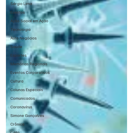
Sérgio Lima
Eventos
Ação Social em Ação
Tecnologia
Auto Negócios
Saúde
Esportes
Memórias Regionais
Eventos Corporativos
Cultura
Colunas Especiais
Comunicados
Coronavírus
Simone Gonçalves
Crônica
CAPA