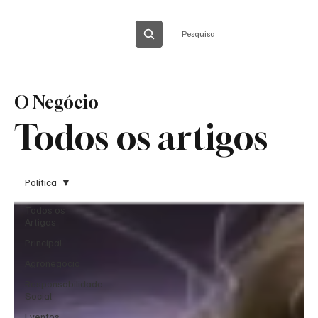
Pesquisa
O Negócio
Todos os artigos
Política
Todos os
Artigos
Principal
Agronegócio
Responsabilidade
Social
Eventos