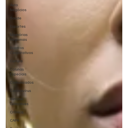
Auto
Negócios
Saúde
Esportes
Memórias
Regionais
Eventos
Corporativos
Cultura
Colunas
Especiais
Comunicados
Coronavírus
Simone
Gonçalves
Crônica
CAPA