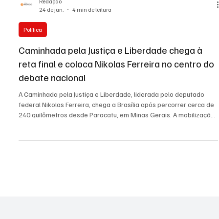
Redação
24 de jan.
4 min de leitura
Política
Caminhada pela Justiça e Liberdade chega à
reta final e coloca Nikolas Ferreira no centro do
debate nacional
A Caminhada pela Justiça e Liberdade, liderada pelo deputado
federal Nikolas Ferreira, chega a Brasília após percorrer cerca de
240 quilômetros desde Paracatu, em Minas Gerais. A mobilização
pacífica ganhou repercussão nacional, atraiu apoiadores e
críticas, e recolocou o protesto físico no centro do debate político
brasileiro.