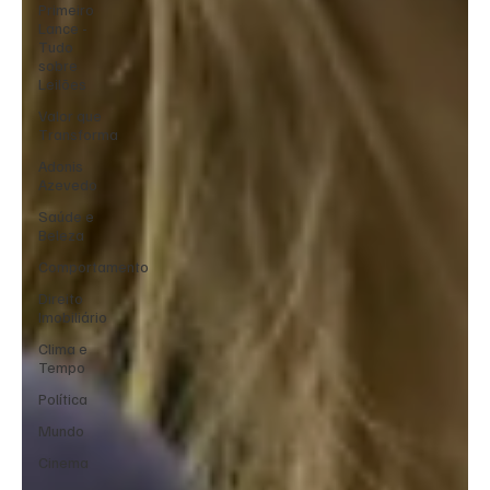
Primeiro
Lance -
Tudo
sobre
Leilões
Valor que
Transforma
Adonis
Azevedo
Saúde e
Beleza
Comportamento
Direito
Imobiliário
Clima e
Tempo
Política
Mundo
Cinema