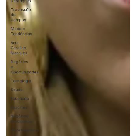
Destaques
Travessão
de
Campos
Moda e
Tendências
Ana
Carolina
Marques
Negócios
e
Oportunidades
Tecnologia
Saúde
Educação
Esportes
Negócios
Imobiliários
Entretenimento