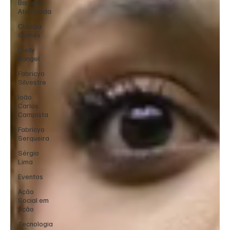
Barreto
Atualizada
Cláudia
Gomes
Dielly
Rangel
Fabricyo
Silvestre
João
Carlos
Campista
Fabricyo
Serqueira
Sérgio
Lima
Eventos
Ação
Social em
Ação
Tecnologia