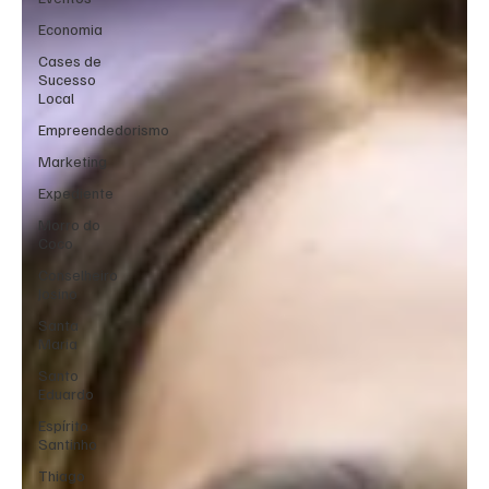
Economia
Cases de
Sucesso
Local
Empreendedorismo
Marketing
Expediente
Morro do
Coco
Conselheiro
Josino
Santa
Maria
Santo
Eduardo
Espírito
Santinho
Thiago