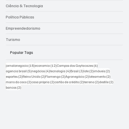
SOCIAL
CONTATO
POLÍTICA DE PRIVACIDADE
Esportes
Ciência & Tecnologia
Política Públicas
Empreendedorismo
Turismo
Popular Tags
18 posts
12 posts
6 posts
jornalonegocio
(18)
economia
(12)
Campos dos Goytacazes
(6)
5 posts
4 posts
4 posts
3 posts
2 posts
2 posts
agencia brasil
(5)
negócios
(4)
tecnologia
(4)
Brasil
(3)
lote
(2)
imóveis
(2)
2 posts
2 posts
2 posts
2 posts
2 posts
esportes
(2)
Reino Unido
(2)
Flamengo
(2)
Agronegócio
(2)
loteamento
(2)
2 posts
2 posts
2 posts
2 posts
2 posts
morro do coco
(2)
casa própria
(2)
cartão de crédito
(2)
terreno
(2)
desfile
(2)
2 posts
bancos
(2)