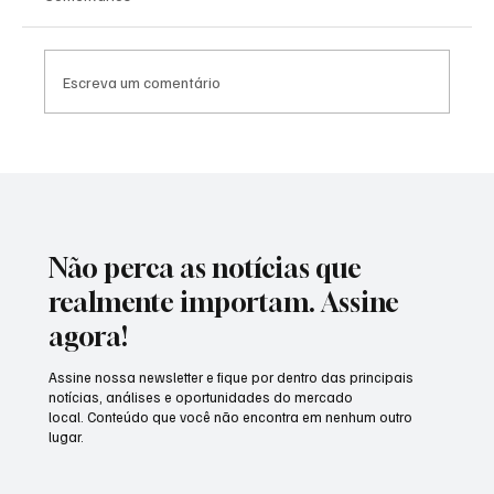
Escreva um comentário
Só Pra Contrariar transforma a última noite
da Expo Cardoso Moreira 2026 em um
espetáculo de emoção, nostalgia e
celebração
Não perca as notícias que
realmente importam. Assine
agora!
Assine nossa newsletter e fique por dentro das principais
notícias, análises e oportunidades do mercado
local. Conteúdo que você não encontra em nenhum outro
lugar.