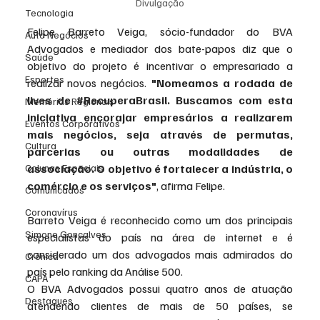
Divulgação
Tecnologia
Felipe Barreto Veiga, sócio-fundador do BVA 
Auto Negócios
Advogados e mediador dos bate-papos diz que o 
Saúde
objetivo do projeto é incentivar o empresariado a 
Esportes
realizar novos negócios. 
"Nomeamos a rodada de 
lives de 
#RecuperaBrasil
. Buscamos com esta 
Memórias Regionais
iniciativa encorajar empresários a realizarem 
Eventos Corporativos
mais negócios, seja através de permutas, 
Cultura
parcerias ou outras modalidades de 
Colunas Especiais
associação. O objetivo é fortalecer a indústria, o 
comércio e os serviços"
, afirma Felipe. 
Comunicados
Coronavírus
Barreto Veiga é reconhecido como um dos principais 
Simone Gonçalves
especialistas do país na área de internet e é 
considerado um dos advogados mais admirados do 
Crônica
país pelo ranking da Análise 500. 
CAPA
O BVA Advogados possui quatro anos de atuação 
Destaques
atendendo clientes de mais de 50 países, se 