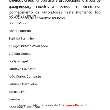
diversas áreas. O objetivo é proporcionar a troca de 
Expediente
experiências, impulsionar ideias e disseminar 
Morro do Coco
conhecimento de autoridades neste momento tão 
Conselheiro Josino
complicado da economia mundial. 
Santa Maria
Santo Eduardo
Espírito Santinho
Thiago Barreto Atualizada
Cláudia Gomes
Dielly Rangel
Fabricyo Silvestre
João Carlos Campista
Fabricyo Serqueira
Sérgio Lima
Eventos
Felipe Barreto mediador do 
#RecuperaBrasil
. Foto: 
Ação Social em Ação