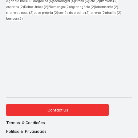
5 posts
4 posts
4 posts
3 posts
2 posts
2 posts
agencia brasil
(5)
negócios
(4)
tecnologia
(4)
Brasil
(3)
lote
(2)
imóveis
(2)
2 posts
2 posts
2 posts
2 posts
2 posts
esportes
(2)
Reino Unido
(2)
Flamengo
(2)
Agronegócio
(2)
loteamento
(2)
2 posts
2 posts
2 posts
2 posts
2 posts
morro do coco
(2)
casa própria
(2)
cartão de crédito
(2)
terreno
(2)
desfile
(2)
2 posts
bancos
(2)
Contact Us
Termos & Condições
Politica & Privacidade