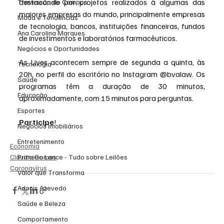
destacando por projetos realizados à algumas das 
Travessão de Campos
maiores empresas do mundo, principalmente empresas 
Moda e Tendências
de tecnologia, bancos, instituições financeiras, fundos 
Ana Carolina Marques
de investimentos e laboratórios farmacêuticos.
Negócios e Oportunidades
As Lives acontecem sempre de segunda a quinta, às 
Tecnologia
20h, no perfil do escritório no Instagram @bvalaw. Os 
Saúde
programas têm a duração de 30 minutos, 
Educação
aproximadamente, com 15 minutos para perguntas.
Esportes
Participe
! 
Negócios Imobiliários
Entretenimento
Economia
Primeiro Lance - Tudo sobre Leilões
Cláudia Gomes
Coronavírus
Valor que Transforma
Adonis Azevedo
Saúde e Beleza
Comportamento