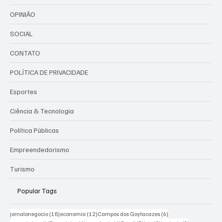
OPINIÃO
SOCIAL
CONTATO
POLÍTICA DE PRIVACIDADE
Esportes
Ciência & Tecnologia
Política Públicas
Empreendedorismo
Turismo
Popular Tags
18 posts
12 posts
6 posts
jornalonegocio
(18)
economia
(12)
Campos dos Goytacazes
(6)