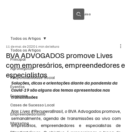
Pesquisa
Todos os Artigos
11 de mai. de 2020
1 min de leitura
Todos os Artigos
BVA ADVOGADOS promove Lives
Principal
com empresários, empreendedores e
Agronegócio
especialistas
Responsabilidade Social
Soluções, dicas e orientações diante da pandemia da 
Eventos
Covid-19 são alguns dos temas apresentados nas 
Economia
transmissões 
Cases de Sucesso Local
Nas Lives 
#RecuperaBrasil
, o
 BVA Advogados promove, 
Empreendedorismo
semanalmente, agenda de transmissões ao vivo com 
Marketing
empresários, empreendedores e especialistas de 