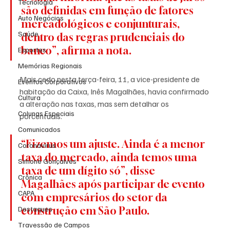
Tecnologia
são definidas em função de fatores 
Auto Negócios
mercadológicos e conjunturais, 
Saúde
dentro das regras prudenciais do 
banco”, afirma a nota.
Esportes
Memórias Regionais
Mais cedo nesta terça-feira, 11, a vice-presidente de 
Eventos Corporativos
habitação da Caixa, Inês Magalhães, havia confirmado 
Cultura
a alteração nas taxas, mas sem detalhar os 
Colunas Especiais
porcentuais.
Comunicados
“Fizemos um ajuste. Ainda é a menor 
Coronavírus
taxa do mercado, ainda temos uma 
Simone Gonçalves
taxa de um dígito só”, disse 
Crônica
Magalhães após participar de evento 
CAPA
com empresários do setor da 
Destaques
construção em São Paulo.
Travessão de Campos