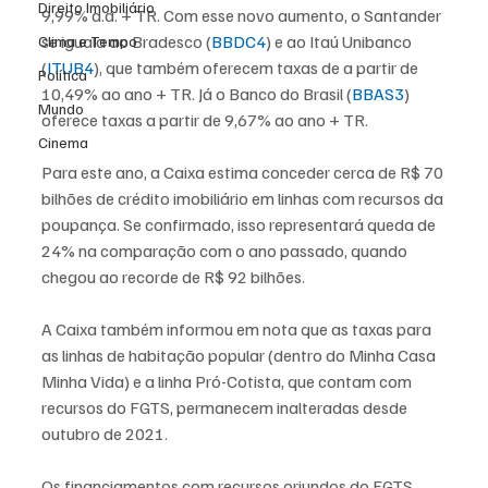
Direito Imobiliário
9,99% a.a. + TR. Com esse novo aumento, o Santander 
se iguala ao Bradesco (
BBDC4
) e ao Itaú Unibanco 
Clima e Tempo
(
ITUB4
), que também oferecem taxas de a partir de 
Política
10,49% ao ano + TR. Já o Banco do Brasil (
BBAS3
) 
Mundo
oferece taxas a partir de 9,67% ao ano + TR.
Cinema
Para este ano, a Caixa estima conceder cerca de R$ 70 
bilhões de crédito imobiliário em linhas com recursos da 
poupança. Se confirmado, isso representará queda de 
24% na comparação com o ano passado, quando 
chegou ao recorde de R$ 92 bilhões.
A Caixa também informou em nota que as taxas para 
as linhas de habitação popular (dentro do Minha Casa 
Minha Vida) e a linha Pró-Cotista, que contam com 
recursos do FGTS, permanecem inalteradas desde 
outubro de 2021.
Os financiamentos com recursos oriundos do FGTS 