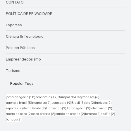
CONTATO
POLÍTICA DE PRIVACIDADE
Esportes
Ciência & Tecnologia
Política Públicas
Empreendedorismo
Turismo
Popular Tags
18 posts
12 posts
6 posts
jornalonegocio
(18)
economia
(12)
Campos dos Goytacazes
(6)
5 posts
4 posts
4 posts
3 posts
2 posts
2 posts
agencia brasil
(5)
negócios
(4)
tecnologia
(4)
Brasil
(3)
lote
(2)
imóveis
(2)
2 posts
2 posts
2 posts
2 posts
2 posts
esportes
(2)
Reino Unido
(2)
Flamengo
(2)
Agronegócio
(2)
loteamento
(2)
2 posts
2 posts
2 posts
2 posts
2 posts
morro do coco
(2)
casa própria
(2)
cartão de crédito
(2)
terreno
(2)
desfile
(2)
2 posts
bancos
(2)