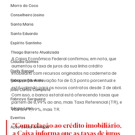
Morro do Coco
Conselheiro Josino
Santa Maria
Santo Eduardo
Espírito Santinho
Thiago Barreto Atualizada
A Caixa Econômica Federal confirmou, em nota, que 
Cláudia Gomes
aumentou a taxa de juros da sua linha crédito 
Dielly Rangel
imobiliário com recursos originados na caderneta de 
poupança. A elevação foi de 0,5 ponto porcentual e 
Fabricyo Silvestre
está valendo para os novos contratos desde 3 de abril. 
João Carlos Campista
Com isso, o banco estatal está oferecendo taxas que 
Fabricyo Serqueira
partem de 8,99% ao ano, mais Taxa Referencial (TR), e 
Sérgio Lima
vão até 9,99%, mais TR.
Eventos
“Com relação ao crédito imobiliário, 
Ação Social em Ação
a Caixa informa que as taxas de juros 