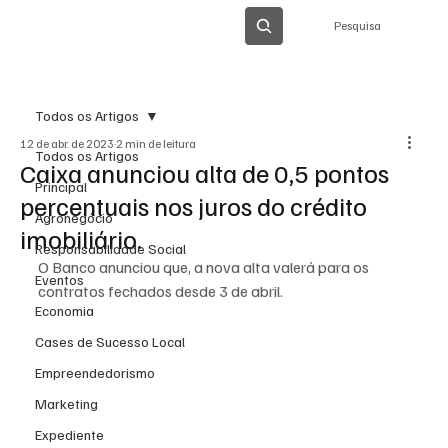
Pesquisa
Todos os Artigos
12 de abr. de 2023
2 min de leitura
Todos os Artigos
Caixa anunciou alta de 0,5 pontos
Principal
percentuais nos juros do crédito
Agronegócio
imobiliário.
Responsabilidade Social
O Banco anunciou que, a nova alta valerá para os 
Eventos
contratos fechados desde 3 de abril.
Economia
Cases de Sucesso Local
Empreendedorismo
Marketing
Expediente