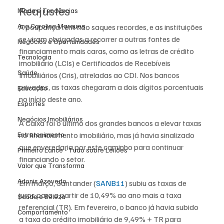
Reajustes
Moda e Tendências
Ana Carolina Marques
A poupança tem tido saques recordes, e as instituições 
se viram obrigadas a recorrer a outras fontes de 
Negócios e Oportunidades
financiamento mais caras, como as letras de crédito 
Tecnologia
imobiliário (LCIs) e Certificados de Recebíveis 
Saúde
Imobiliários (Cris), atreladas ao CDI. Nos bancos 
privados, as taxas chegaram a dois dígitos porcentuais 
Educação
no início deste ano.
Esportes
Negócios Imobiliários
A Caixa foi o último dos grandes bancos a elevar taxas 
Entretenimento
no financiamento imobiliário, mas já havia sinalizado 
que enveredaria por este caminho para continuar 
Primeiro Lance - Tudo sobre Leilões
financiando o setor.
Valor que Transforma
Adonis Azevedo
Em março, Santander (
SANB11
) subiu as taxas de 
juros para a partir de 10,49% ao ano mais a taxa 
Saúde e Beleza
referencial (TR). Em fevereiro, o banco já havia subido 
Comportamento
a taxa do crédito imobiliário de 9,49% + TR para 