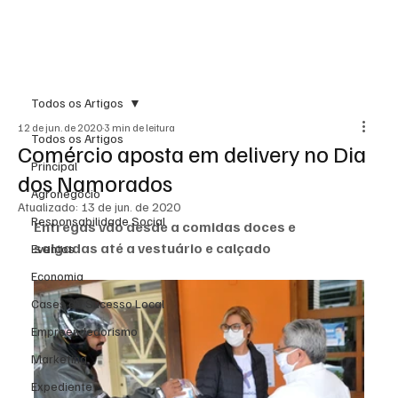
Todos os Artigos
12 de jun. de 2020
3 min de leitura
Todos os Artigos
Comércio aposta em delivery no Dia
Principal
dos Namorados
Agronegócio
Atualizado:
13 de jun. de 2020
Responsabilidade Social
Entregas vão desde a comidas doces e 
salgadas até a vestuário e calçado
Eventos
Economia
Cases de Sucesso Local
Empreendedorismo
Marketing
Expediente