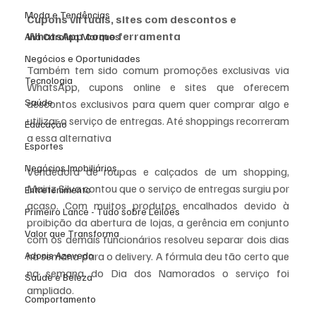
Moda e Tendências
Cupons virtuais, sites com descontos e 
WhatsApp como ferramenta
Ana Carolina Marques
Negócios e Oportunidades
Também tem sido comum promoções exclusivas via 
Tecnologia
WhatsApp, cupons online e sites que oferecem 
Saúde
descontos exclusivos para quem quer comprar algo e 
utilizar o serviço de entregas. Até shoppings recorreram 
Educação
a essa alternativa
Esportes
Negócios Imobiliários
Vendedora de roupas e calçados de um shopping, 
Mairiz Silva contou que o serviço de entregas surgiu por 
Entretenimento
acaso. Com muitos produtos encalhados devido à 
Primeiro Lance - Tudo sobre Leilões
proibição da abertura de lojas, a gerência em conjunto 
Valor que Transforma
com os demais funcionários resolveu separar dois dias 
Adonis Azevedo
na semana para o delivery. A fórmula deu tão certo que 
na semana do Dia dos Namorados o serviço foi 
Saúde e Beleza
ampliado.
Comportamento