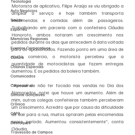
Tecnologia
Motorista de aplicativo, Filipe Araújo se viu obrigado a 
Auto Negócios
ampliar o serviço e hoje também transporta 
Saúde
encomendas e comidas além de passageiros. 
Trabalhando em parceria com a confeiteira Cláudia 
Esportes
Honoroto, ambos notaram um crescimento nos 
Memórias Regionais
pedidos durante os dias que antecedem à data voltada 
Eventos Corporativos
para os apaixonados. Fazendo ponto em uma área de 
muito comércio, o motorista percebeu que a 
Cultura
quantidade de motociclistas que fazem entregas 
Colunas Especiais
aumentou. E os pedidos da boleira também. 
Comunicados
"Apesar de não ter focado nas vendas no Dia dos 
Coronavírus
Namorados, notei que houve um aumento. Além de 
Simone Gonçalves
mim, outras colegas confeiteiras também perceberam 
Crônica
um crescimento. Acredito que por causa da dificuldade 
CAPA
de sair para a rua, muitos optaram pelas encomendas 
nesse período. Aumentou consistentemente", conta 
Destaques
Cláudia.
Travessão de Campos