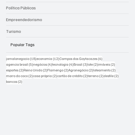
Política Públicas
Empreendedorismo
Turismo
Popular Tags
18 posts
12 posts
6 posts
jornalonegocio
(18)
economia
(12)
Campos dos Goytacazes
(6)
5 posts
4 posts
4 posts
3 posts
2 posts
2 posts
agencia brasil
(5)
negócios
(4)
tecnologia
(4)
Brasil
(3)
lote
(2)
imóveis
(2)
2 posts
2 posts
2 posts
2 posts
2 posts
esportes
(2)
Reino Unido
(2)
Flamengo
(2)
Agronegócio
(2)
loteamento
(2)
2 posts
2 posts
2 posts
2 posts
2 posts
morro do coco
(2)
casa própria
(2)
cartão de crédito
(2)
terreno
(2)
desfile
(2)
2 posts
bancos
(2)