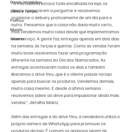
Direito Imobiliário
"A mercadoria estava toda encalhada na loja, os 
cliente começaram a perguntar e resolvemos 
Clima e Tempo
organizar o delivery praticamente de um dia para o 
Política
outro. Pensamos que a coisa não daria muito certo, 
Mundo
mas vendemos muita coisa desde que implementamos 
esse serviço. A gente faz entregas apenas em dois dias 
Cinema
na semana, às terças e quintas. Como as vendas foram 
muito boas resolvemos fazer uma programação 
diferente na semana do Dia dos Namorados. As 
entregas aconteceram todos os dias e também 
liberamos o drive thru, que é o cliente passar na loja 
apenas para buscar os produtos. Vendemos demais, 
muita coisa mesmo. E desde a última semana 
resolvemos aderir ao drive para impulsionar ainda mais 
vendas", detalha Mairiz.
Além das entregas e do drive thru, a vendedora utiliza o 
próprio número de WhatsApp para promover os 
produtos da loja. É comum os anúncios serem de 