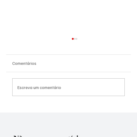
Comentários
Escreva um comentário
Mercado financeiro aumenta previsão da
inflação para 5,04% em 2026