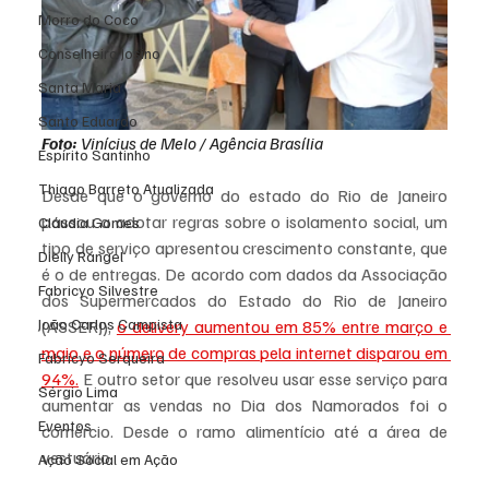
Morro do Coco
Conselheiro Josino
Santa Maria
Santo Eduardo
Foto: 
Vinícius de Melo / Agência Brasília
Espírito Santinho
Thiago Barreto Atualizada
Desde que o governo do estado do Rio de Janeiro 
passou a adotar regras sobre o isolamento social, um 
Cláudia Gomes
tipo de serviço apresentou crescimento constante, que 
Dielly Rangel
é o de entregas. De acordo com dados da Associação 
Fabricyo Silvestre
dos Supermercados do Estado do Rio de Janeiro 
João Carlos Campista
(ASSERJ), 
o delivery aumentou em 85% entre março e 
maio e o número de compras pela internet disparou em 
Fabricyo Serqueira
94%.
 E outro setor que resolveu usar esse serviço para 
Sérgio Lima
aumentar as vendas no Dia dos Namorados foi o 
Eventos
comércio. Desde o ramo alimentício até a área de 
vestuário.
Ação Social em Ação