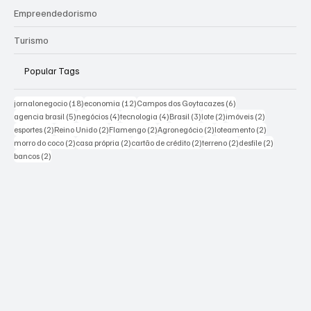
Empreendedorismo
Turismo
Popular Tags
18 posts
12 posts
6 posts
jornalonegocio
(18)
economia
(12)
Campos dos Goytacazes
(6)
5 posts
4 posts
4 posts
3 posts
2 posts
2 posts
agencia brasil
(5)
negócios
(4)
tecnologia
(4)
Brasil
(3)
lote
(2)
imóveis
(2)
2 posts
2 posts
2 posts
2 posts
2 posts
esportes
(2)
Reino Unido
(2)
Flamengo
(2)
Agronegócio
(2)
loteamento
(2)
2 posts
2 posts
2 posts
2 posts
2 posts
morro do coco
(2)
casa própria
(2)
cartão de crédito
(2)
terreno
(2)
desfile
(2)
2 posts
bancos
(2)