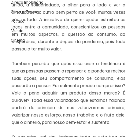
Direito Imobiliário
união, a solidariedade, o olhar para o lado e ver a 
Clima e Tempo
dificuldade do outro bem perto de você, muitas vezes 
não notado. A iniciativa de querer ajudar estreitou os 
Política
laços entre a comunidade, conscientizou as pessoas 
Mundo
em muitos aspectos, a questão do consumo, do 
Cinema
desperdício, durante e depois da pandemia, pois tudo 
passou a ter muito valor.  
Também percebo que após essa crise a tendência é 
que as pessoas passem a repensar e a ponderar melhor 
suas ações, seu comportamento de consumo, elas 
passarão a pensar: Eu realmente preciso comprar isso? 
Vale a pena adquirir um produto dessa marca? É 
durável? Toda essa valorização que estamos falando 
partirá do princípio de nos valorizarmos primeiro, 
valorizar nosso esforço, nosso trabalho e o fruto dele, 
que o dinheiro, para nosso bem-estar e sustento. 
O pós-crise, vai sim, balançar toda a estrutura da 