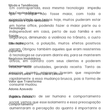
Moda e Tendências
Em contrapartida, essa mesma tecnologia  impediu  
Ana Carolina Marques
que o choque não fosse maior, com toda a 
conectividade que temos hoje, muitos puderam estar 
Negócios e Oportunidades
em home office, podendo fazer a maior parte ou o 
Tecnologia
indispensável em casa, perto de sua família e em 
Saúde
segurança, diminuindo a violência no trânsito, o custo 
de transporte, a poluição, muitos efeitos positivos 
Educação
vieram. Obrigou também aqueles que eram resistentes 
Esportes
à tecnologia se curvarem diante ela, para se manterem 
Negócios Imobiliários
ativos, em contato com seus clientes e poderem 
Entretenimento
realizar suas atividades, gerando receita. Tanto as 
pessoas quanto empresas tiveram que responder 
Primeiro Lance - Tudo sobre Leilões
rapidamente a essa mudança brusca, pois a forma de 
Valor que Transforma
consumir mudou. 
Adonis Azevedo
Agora, falando de ser humano e comportamento 
Saúde e Beleza
social, vemos que esse isolamento e essa preocupação 
Comportamento
aumentaram a percepção do quanto é importante a 