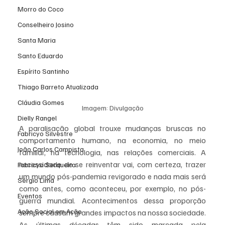
Morro do Coco
Conselheiro Josino
Santa Maria
Santo Eduardo
Espírito Santinho
Thiago Barreto Atualizada
Cláudia Gomes
Imagem: Divulgação
Dielly Rangel
A paralisação global trouxe mudanças bruscas no 
Fabricyo Silvestre
comportamento humano, na economia, no meio 
João Carlos Campista
familiar, na tecnologia, nas relações comerciais. A 
necessidade de se reinventar vai, com certeza, trazer 
Fabricyo Serqueira
um mundo pós-pandemia revigorado e nada mais será 
Sérgio Lima
como antes, como aconteceu, por exemplo, no pós-
Eventos
guerra mundial. Acontecimentos dessa proporção 
Ação Social em Ação
sempre causam grandes impactos na nossa sociedade. 
As últimas décadas têm sido marcada pela 