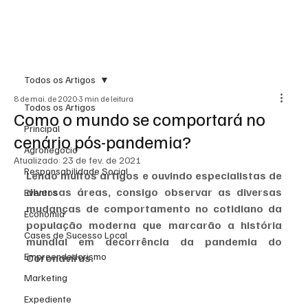
Todos os Artigos
8 de mai. de 2020
3 min de leitura
Todos os Artigos
Como o mundo se comportará no
Principal
cenário pós-pandemia?
Agronegócio
Atualizado:
23 de fev. de 2021
Responsabilidade Social
Lendo muitos artigos e ouvindo especialistas de 
diversas áreas, consigo observar as diversas 
Eventos
mudanças de comportamento no cotidiano da 
Economia
população moderna que marcarão a história 
Cases de Sucesso Local
mundial em decorrência da pandemia do 
Empreendedorismo
Coronavírus.  
Marketing
Expediente