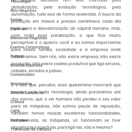
Tecnologia
globalização, pela evolução tecnológica, pela 
Auto Negócios
automação, tudo isso de forma acelerada. A busca da 
Saúde
produção em massa e precisa caminhava cada dia 
mais para a desvalorização do capital humano, mas, 
Esportes
com toda essa paralisação, o que fica muito 
Memórias Regionais
perceptível é o quanto você e eu somos importantes 
Eventos Corporativos
para nossa família, sociedade e a empresa onde 
Cultura
trabalhamos. Sem nós, não existe empresa, não existe 
produção, não existe cadeia produtiva que liga setores, 
Colunas Especiais
cidades, estados e países.
Comunicados
Coronavírus
E é isso que, percebo, essa quarentena mostrará que 
mesmo com toda tecnologia, ainda precisamos uns 
Simone Gonçalves
dos outros, que o ser humano não perdeu o seu valor 
Crônica
para as máquinas, não somos peças de reposição, 
CAPA
também temos nossas excelentes funcionalidades, 
inclusive elas, as máquinas, só funcionam se tiver 
Destaques
alguém para operá-las, para ligá-las, não é mesmo?
Travessão de Campos