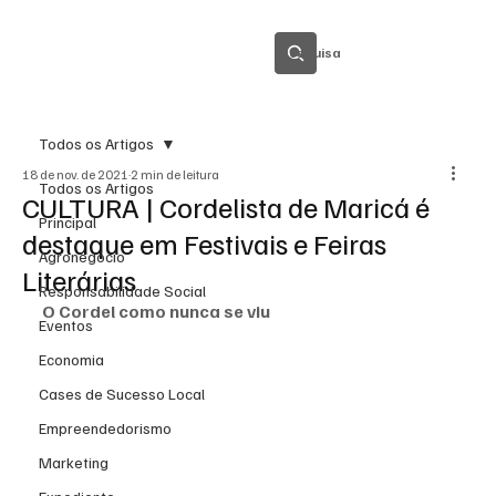
Pesquisa
Todos os Artigos
18 de nov. de 2021
2 min de leitura
Todos os Artigos
CULTURA | Cordelista de Maricá é
Principal
destaque em Festivais e Feiras
Agronegócio
Literárias
Responsabilidade Social
O Cordel como nunca se viu
Eventos
Economia
Cases de Sucesso Local
Empreendedorismo
Marketing