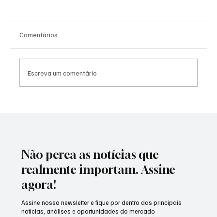
Comentários
Escreva um comentário
Homem-Aranha "invade" São Paulo com
teia gigante em relógio de rua e surpreende
quem passa pelo Ibirapuera
Não perca as notícias que
realmente importam. Assine
agora!
Assine nossa newsletter e fique por dentro das principais
notícias, análises e oportunidades do mercado