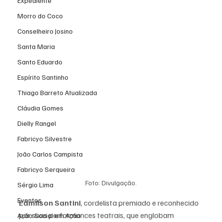
Expediente
Morro do Coco
Conselheiro Josino
Santa Maria
Santo Eduardo
Espírito Santinho
Thiago Barreto Atualizada
Cláudia Gomes
Dielly Rangel
Fabricyo Silvestre
João Carlos Campista
Fabricyo Serqueira
Foto: Divulgação.
Sérgio Lima
Eventos
Edmilson Santini
, cordelista premiado e reconhecido 
por suas performances teatrais, que englobam 
Ação Social em Ação