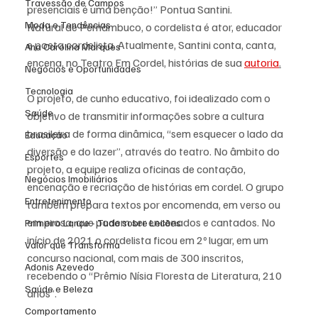
Travessão de Campos
presenciais é uma benção!” Pontua Santini.
Moda e Tendências
Natural de Pernambuco, o cordelista é ator, educador 
e poeta cordelista. Atualmente, Santini conta, canta, 
Ana Carolina Marques
encena, no Teatro Em Cordel, histórias de sua 
autoria
.
Negócios e Oportunidades
Tecnologia
O projeto, de cunho educativo, foi idealizado com o 
Saúde
objetivo de transmitir informações sobre a cultura 
brasileira de forma dinâmica, “sem esquecer o lado da 
Educação
diversão e do lazer”, através do teatro. No âmbito do 
Esportes
projeto, a equipe realiza oficinas de contação, 
Negócios Imobiliários
encenação e recriação de histórias em cordel. O grupo 
Entretenimento
também prepara textos por encomenda, em verso ou 
em prosa, que podem ser encenados e cantados. No 
Primeiro Lance - Tudo sobre Leilões
início de 2021 o cordelista ficou em 2º lugar, em um 
Valor que Transforma
concurso nacional, com mais de 300 inscritos, 
Adonis Azevedo
recebendo o “Prêmio Nísia Floresta de Literatura, 210 
Saúde e Beleza
anos”.
Comportamento