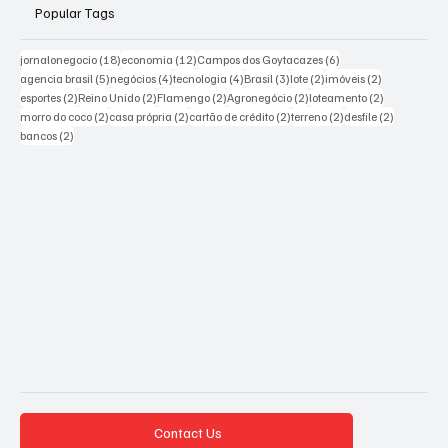
Popular Tags
18 posts
12 posts
6 posts
jornalonegocio
(18)
economia
(12)
Campos dos Goytacazes
(6)
5 posts
4 posts
4 posts
3 posts
2 posts
2 posts
agencia brasil
(5)
negócios
(4)
tecnologia
(4)
Brasil
(3)
lote
(2)
imóveis
(2)
2 posts
2 posts
2 posts
2 posts
2 posts
esportes
(2)
Reino Unido
(2)
Flamengo
(2)
Agronegócio
(2)
loteamento
(2)
2 posts
2 posts
2 posts
2 posts
2 posts
morro do coco
(2)
casa própria
(2)
cartão de crédito
(2)
terreno
(2)
desfile
(2)
2 posts
bancos
(2)
Contact Us