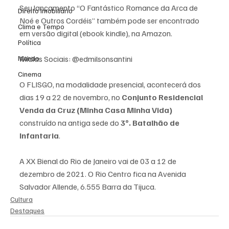
Seu lançamento “O Fantástico Romance da Arca de 
Direito Imobiliário
Noé e Outros Cordéis” também pode ser encontrado 
Clima e Tempo
em versão digital (ebook kindle), na Amazon.
Política
Mundo
Mídias Sociais: @edmilsonsantini
Cinema
O FLISGO, na modalidade presencial, acontecerá dos 
dias 19 a 22 de novembro, no 
Conjunto Residencial 
Venda da Cruz (Minha Casa Minha Vida) 
construído na antiga sede do 
3º. Batalhão de 
Infantaria
.
A XX Bienal do Rio de Janeiro vai de 03 a 12 de 
dezembro de 2021. O Rio Centro fica na Avenida 
Salvador Allende, 6.555 Barra da Tijuca.
Cultura
Destaques