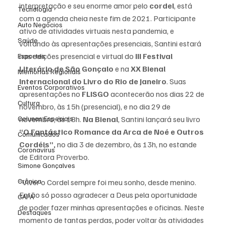
interpretação e seu enorme amor pelo 
cordel
, está 
Tecnologia
com a agenda cheia neste fim de 2021. Participante 
Auto Negócios
ativo de atividades virtuais nesta pandemia, e 
Saúde
voltando às apresentações presenciais, Santini estará 
nas edições presencial e virtual do 
III Festival 
Esportes
Literário de São Gonçalo
 e na 
XX Bienal 
Memórias Regionais
Internacional do Livro do Rio de Janeiro
. Suas 
Eventos Corporativos
apresentações no 
FLISGO
 acontecerão nos dias 22 de 
Cultura
novembro, às 15h (presencial), e no dia 29 de 
Colunas Especiais
novembro, às 18h. 
Na Bienal
, Santini lançará seu livro 
“O Fantástico Romance da Arca de Noé e Outros 
Comunicados
Cordéis”,
 no dia 3 de dezembro, às 13h, no estande 
Coronavírus
de Editora Proverbo.
Simone Gonçalves
Crônica
“Viver o Cordel sempre foi meu sonho, desde menino. 
Então só posso agradecer a Deus pela oportunidade 
CAPA
de poder fazer minhas apresentações e oficinas. Neste 
Destaques
momento de tantas perdas, poder voltar às atividades 