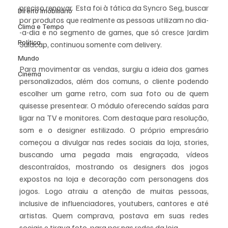
preciso renovar. Esta foi à tática da Syncro Seg, buscar 
Direito Imobiliário
por produtos que realmente as pessoas utilizam no dia- 
Clima e Tempo
-a-dia e no segmento de games, que só cresce Jardim 
Política
Sulacap, continuou somente com delivery. 
Mundo
Para movimentar as vendas, surgiu a ideia dos games 
Cinema
personalizados, além dos comuns, o cliente podendo 
escolher um game retro, com sua foto ou de quem 
quisesse presentear. O módulo oferecendo saídas para 
ligar na TV e monitores. Com destaque para resolução, 
som e o designer estilizado. O próprio empresário 
começou a divulgar nas redes sociais da loja, stories, 
buscando uma pegada mais engraçada, vídeos 
descontraídos, mostrando os designers dos jogos 
expostos na loja e decoração com personagens dos 
jogos. Logo atraiu a atenção de muitas pessoas, 
inclusive de influenciadores, youtubers, cantores e até 
artistas. Quem comprava, postava em suas redes 
sociais e tirava foto, para por nas redes da loja. 