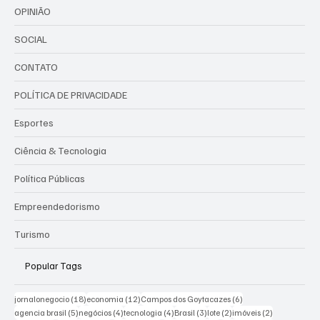
OPINIÃO
SOCIAL
CONTATO
POLÍTICA DE PRIVACIDADE
Esportes
Ciência & Tecnologia
Política Públicas
Empreendedorismo
Turismo
Popular Tags
18 posts
12 posts
6 posts
jornalonegocio
(18)
economia
(12)
Campos dos Goytacazes
(6)
5 posts
4 posts
4 posts
3 posts
2 posts
2 posts
agencia brasil
(5)
negócios
(4)
tecnologia
(4)
Brasil
(3)
lote
(2)
imóveis
(2)