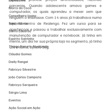
Expediente
parcerias. Quando adolescente amava games e 
Morro do Coco
computador, os quais aprendeu a mexer sem que 
Conselheiro Josino
ninguém o ensinasse. Com 14 anos já trabalhava numa 
loja, no centro de Realengo. Fez um curso para se 
Santa Maria
aperfeiçoar e passou a trabalhar exclusivamente com 
Santo Eduardo
manutenção de computador e notebook. Já tinha em 
Espírito Santinho
mente, um dia ter sua própria loja no segmento, já tinha 
Thiago Barreto Atualizada
até o nome, Syncro Seg. 
Cláudia Gomes
Dielly Rangel
Fabricyo Silvestre
João Carlos Campista
Fabricyo Serqueira
Sérgio Lima
Eventos
Ação Social em Ação