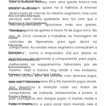
Travessão de Campos
Mas o cenário mudou, com uma queda brusca nas 
vendas e serviços, quase foi à falência. A internet 
Moda e Tendências
abarrotada de ofertas no mesmo segmento, mas com 
Ana Carolina Marques
serviços sem tanta qualidade. Isso fez com que o 
Negócios e Oportunidades
microempreendedor apostasse mais nos games. 
“Sempre gostei de games e muito fã de jogos retro. No 
Tecnologia
ano de 2016 comecei a trabalhar na montagem de 
Saúde
controles de fliperamas, para ligar direto no 
Educação
computador. As vendas nesse segmento começaram a 
Esportes
prosperar”, conta o empresário. Daí por diante se 
aperfeiçoou em materiais e componentes para jogos, 
Negócios Imobiliários
melhorando os equipamentos fabricados por ele 
Entretenimento
mesmo. Hoje a Syncro Seg vende o seu exclusivo, 
Primeiro Lance - Tudo sobre Leilões
RETRO ULTRA BOX, um console com diversos jogos, 
que eram febre nos anos 80 e 90, inserindo jogos atuais. 
Valor que Transforma
Isso despertou a atenção cada vez maior de 
Adonis Azevedo
compradores, de crianças, adolescentes e jovens, a 
Saúde e Beleza
pais nostálgicos dos antigos jogos. O mundo muda a 
Comportamento
todo o momento e para estar bem inserido nele é 