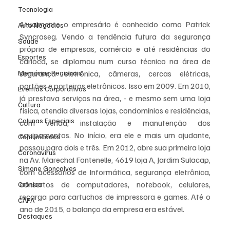
Tecnologia
Atualmente o empresário é conhecido como Patrick 
Auto Negócios
Syncroseg. Vendo a tendência futura da segurança 
Saúde
própria de empresas, comércio e até residências do 
Esportes
carioca, se diplomou num curso técnico na área de 
Memórias Regionais
segurança eletrônica, câmeras, cercas elétricas, 
portões e porteiros eletrônicos. Isso em 2009. Em 2010, 
Eventos Corporativos
já prestava serviços na área, - e mesmo sem uma loja 
Cultura
física, atendia diversas lojas, condomínios e residências, 
Colunas Especiais
com venda, instalação e manutenção dos 
equipamentos. No início, era ele e mais um ajudante, 
Comunicados
passou para dois e três. Em 2012, abre sua primeira loja 
Coronavírus
na Av. Marechal Fontenelle, 4619 loja A, Jardim Sulacap, 
Simone Gonçalves
com acessórios de Informática, segurança eletrônica, 
consertos de computadores, notebook, celulares, 
Crônica
recarga para cartuchos de impressora e games. Até o 
CAPA
ano de 2015, o balanço da empresa era estável. 
Destaques