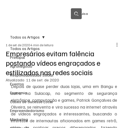
Pesquisa
Todos os Artigos
1 de set. de 2020
4 min de leitura
Todos os Artigos
Empresários evitam falência
Principal
postando vídeos engraçados e
Agronegócio
estilizados nas redes sociais
Responsabilidade Social
Atualizado:
11 de set. de 2020
Eventos
Depois de quase perder duas lojas, uma em Bangu e 
Economia
outra na Sulacap, no segmento de segurança 
eletrônica, computação e games, Patrick Gonçalves de 
Cases de Sucesso Local
Oliveira, se reinventa e vira sucesso na internet através 
Empreendedorismo
de vídeos engraçados e interessantes, buscando o 
Marketing
interesse de internautas aficionados em games retrô, 
além de praticar preços diferenciados, fazendo 