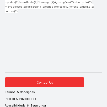
2 posts
2 posts
2 posts
2 posts
2 posts
esportes
(2)
Reino Unido
(2)
Flamengo
(2)
Agronegócio
(2)
loteamento
(2)
2 posts
2 posts
2 posts
2 posts
2 posts
morro do coco
(2)
casa própria
(2)
cartão de crédito
(2)
terreno
(2)
desfile
(2)
2 posts
bancos
(2)
Contact Us
Termos & Condições
Politica & Privacidade
Acessibilidade & Segurança