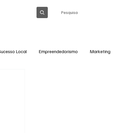
Pesquisa
ICA DE PRIVACIDADE
Sucesso Local
Empreendedorismo
Marketing
Thiago Barreto Atualizada
Cláudia Gomes
Ação Social em Ação
Tecnologia