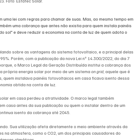
3. Foto: Estatec Solar.  
em uma lei com regras para chamar de suas. Mas, ao mesmo tempo em 
i também uma cobrança que antes não existia para quem instala painéis 
do sol" e deve reduzir a economia na conta de luz de quem adota o 
falando sobre as vantagens do sistema fotovoltaico, e a principal delas 
 95%. Porém, com a publicação da nova Lei nº 14.300/2022, do dia 7 
porque, o Marco Legal da Geração Distribuída institui a cobrança dos 
a própria energia solar por meio de um sistema 
on grid
, aquele que é 
s, quem instalava painéis fotovoltaicos em casa ficava isento dessa 
onomia obtida na conta de luz.
solar em casa perdeu a atratividade. O marco legal também 
 em casa antes da sua publicação ou quem o instalar dentro de um 
ontinua isento da cobrança até 2045.
ndo. Sua utilização afeta diretamente o meio ambiente através da 
es na atmosfera, como o CO2, um dos principais causadores do 
danças climáticas.