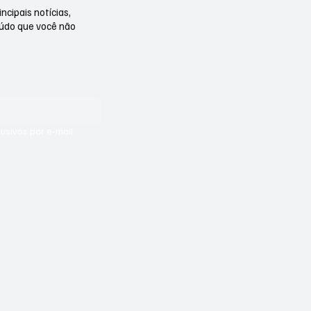
ncipais notícias,
eúdo que você não
sivos por e-mail.