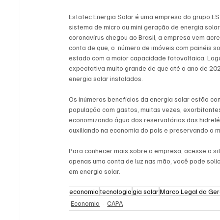
Estatec Energia Solar é uma empresa do grupo EST
sistema de micro ou mini geração de energia sola
coronavírus chegou ao Brasil, a empresa vem acre
conta de que, o  número de imóveis com painéis so
estado com a maior capacidade fotovoltaica. Logo
expectativa muito grande de que até o ano de 2024
energia solar instalados.
Os inúmeros benefícios da energia solar estão co
população com gastos, muitas vezes, exorbitantes,
economizando água dos reservatórios das hidrelétr
auxiliando na economia do país e preservando o 
Para conhecer mais sobre a empresa, acesse o sit
apenas uma conta de luz nas mão, você pode solic
em energia solar. 
economia
tecnologia
gia solar
Marco Legal da Ger
Economia
CAPA