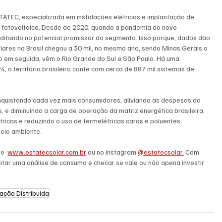
ATEC, especializada em instalações elétricas e implantação de 
r fotovoltaica. Desde de 2020, quando a pandemia do novo 
ditando no potencial promissor do segmento. Isso porque, dados dão 
lares no Brasil chegou a 30 mil, no mesmo ano, sendo Minas Gerais o 
 em seguida, vêm o Rio Grande do Sul e São Paulo. Há uma 
, o território brasileiro conte com cerca de 887 mil sistemas de 
nquistando cada vez mais consumidores, aliviando as despesas da 
 e diminuindo a carga de operação da matriz energética brasileira, 
icas e reduzindo o uso de termelétricas caras e poluentes, 
meio ambiente.
e: 
www.estatecsolar.com.br
 ou no Instagram 
@estatecsolar.
 Com 
itar uma análise de consumo e checar se vale ou não apena investir 
ação Distribuida