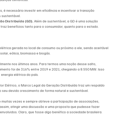
, é necessário investir em eficiência e incentivar a transição 
 sustentável.
o Distribuída (GD). 
Além de sustentável, a GD é uma solução 
traz benefícios tanto para o consumidor, quanto para o estado.
elétrica gerada no local de consumo ou próximo a ele, sendo aceitável 
solar, eólica, biomassa e biogás.
mente nos últimos anos. Para termos uma noção desse salto, 
ento foi de 316% entre 2019 e 2021, chegando a 8.550 MW. Isso 
nergia elétrica do país.
r Elétrico, o Marco Legal da Geração Distribuída traz um respaldo 
o seu devido crescimento de forma natural e sustentável.
o muitas vezes e sempre obteve a participação de associações, 
 assim, atingir uma discussão e uma proposta que pudesse fazer 
envolvidos. Claro, que fosse algo benéfico a sociedade brasileira.