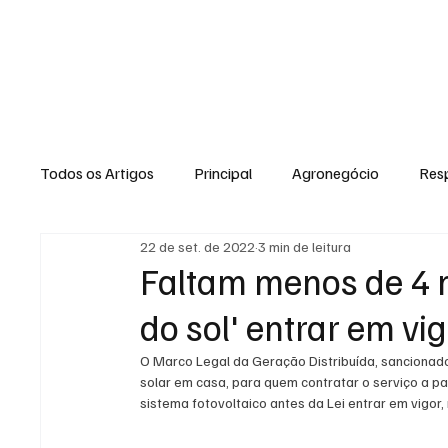
HOME
Todos os Artigos
Principal
Agronegócio
Resp
22 de set. de 2022
3 min de leitura
Expediente
Morro do Coco
Conselheiro Josi
Faltam menos de 4 
do sol' entrar em vi
Dielly Rangel
Fabricyo Silvestre
João Carlos
O Marco Legal da Geração Distribuída, sancionado 
solar em casa, para quem contratar o serviço a par
sistema fotovoltaico antes da Lei entrar em vigor
Auto Negócios
Saúde
Esportes
Memór