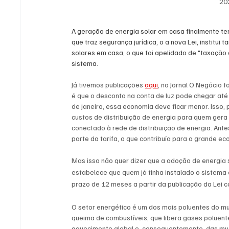
202
A geração de energia solar em casa finalmente t
que traz segurança jurídica, o a nova Lei, institu
solares em casa, o que foi apelidado de "taxação 
sistema. 
Já tivemos publicações 
aqui
, no Jornal O Negócio 
é que o desconto na conta de luz pode chegar até
de janeiro, essa economia deve ficar menor. Isso, 
custos de distribuição de energia para quem gera 
conectado à rede de distribuição de energia. Ante
parte da tarifa, o que contribuía para a grande ec
Mas isso não quer dizer que a adoção de energia 
estabelece que quem já tinha instalado o sistema
prazo de 12 meses a partir da publicação da Lei c
O setor energético é um dos mais poluentes do mu
queima de combustíveis, que libera gases poluent
aquecimento global e, consequentemente, das mu