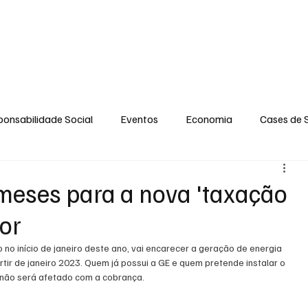
GERAL
ENTRETENIMENTO
OPINIÃO
SOCIAL
CONTATO
POLÍT
onsabilidade Social
Eventos
Economia
Cases de 
no
Santa Maria
Santo Eduardo
Espírito Santinho
meses para a nova 'taxação
gor
 Campista
Fabricyo Serqueira
Sérgio Lima
Eventos
no início de janeiro deste ano, vai encarecer a geração de energia 
tir de janeiro 2023. Quem já possui a GE e quem pretende instalar o 
, não será afetado com a cobrança. 
ias Regionais
Eventos Corporativos
Cultura