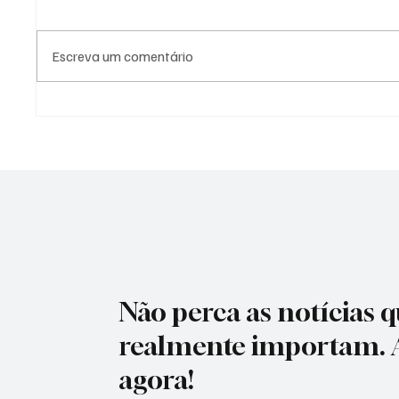
Escreva um comentário
Homem-Aranha "invade" São
Mercad
Paulo com teia gigante em
previsã
relógio de rua e surpreende
5,04% 
quem passa pelo Ibirapuera
Não perca as notícias 
realmente importam. 
agora!