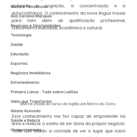
aumenta a cognição, a concentração e a 
Moda e Tendências
autoconfiança. O conhecimento da nova língua trouxe 
Ana Carolina Marques
para mim além de qualificação profissional, 
Negócios e Oportunidades
crescimento individual, acadêmico e cultural. 
Tecnologia
Saúde
Educação
Esportes
Negócios Imobiliários
Entretenimento
Primeiro Lance - Tudo sobre Leilões
Valor que Transforma
Marca oficial do curso de inglês em Morro do Coco. 
Adonis Azevedo
Este conhecimento me fez capaz de empreender na 
Saúde e Beleza
área e realizar o sonho de ser dona do próprio negócio. 
Comportamento
Tudo isso aliado a vontade de ver o lugar que nasci 