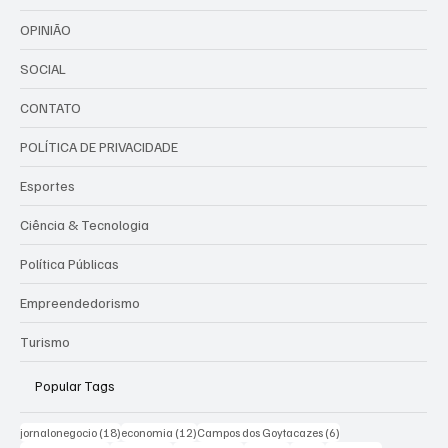
OPINIÃO
SOCIAL
CONTATO
POLÍTICA DE PRIVACIDADE
Esportes
Ciência & Tecnologia
Política Públicas
Empreendedorismo
Turismo
Popular Tags
18 posts
12 posts
6 posts
jornalonegocio
(18)
economia
(12)
Campos dos Goytacazes
(6)