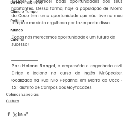
crescer e oferecer boas oportunidades aos seus 
Direito Imobiliário
habitantes. Dessa forma, hoje a população de Morro 
Clima e Tempo
do Coco tem uma oportunidade que não tive no meu 
Política
tempo e me sinto orgulhosa por fazer parte disso. 
Mundo
Todos nós merecemos oportunidade e um futuro de 
Cinema
sucesso!
_________
Por: Helena Rangel,
 é empresária e engenharia civil. 
Dirige e leciona no curso de inglês Mr.Speaker, 
localizado na Rua Nilo Peçanha, em Morro do Coco - 
12ª distrito de Campos dos Goytacazes. 
Colunas Especiais
Cultura