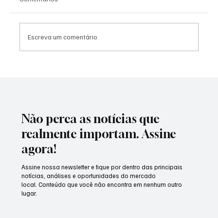
Escreva um comentário
Morre Peabo Bryson, voz inesquecível das
baladas românticas e dos clássicos da
Disney, aos 75 anos
Não perca as notícias que
realmente importam. Assine
agora!
Assine nossa newsletter e fique por dentro das principais
notícias, análises e oportunidades do mercado
local. Conteúdo que você não encontra em nenhum outro
lugar.