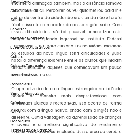
Tecnologia
enorme, a animação também, mas a distância tornava 
tudo mais difícil. Percorrer os 90 quilômetros para ir e 
Auto Negócios
voltar do centro da cidade não era e ainda não é tarefa 
Saúde
fácil, e isso todo morador da nossa região sabe. Com 
Esportes
essas dificuldades, só foi possível concretizar este 
Memórias Regionais
antigo sonho quando ingressei no Instituto Federal 
Fluminense – IFF para cursar o Ensino Médio. Iniciando 
Eventos Corporativos
os estudos da nova língua senti dificuldades e pude 
Cultura
notar a diferença existente entre os alunos que iniciam 
Colunas Especiais
ainda crianças e aqueles que começavam um pouco 
mais tarde como eu. 
Comunicados
Coronavírus
O aprendizado de uma língua estrangeira na infância 
Simone Gonçalves
ocorre de maneira mais despretensiosa, com 
Crônica
atividades lúdicas e recreativas. Isso ocorre de forma 
natural com a língua nativa, então com o inglês não é 
CAPA
diferente. Outra vantagem do aprendizado de crianças 
Destaques
e jovens é a melhora significativa do rendimento 
Travessão de Campos
escolar, visto que a estimulação dessa área do cérebro 