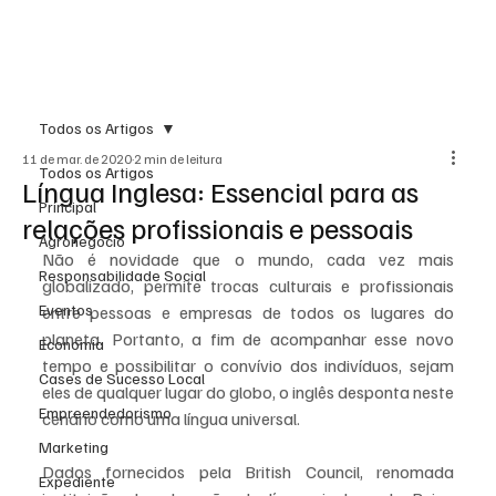
Todos os Artigos
11 de mar. de 2020
2 min de leitura
Todos os Artigos
Língua Inglesa: Essencial para as
Principal
relações profissionais e pessoais
Agronegócio
Não é novidade que o mundo, cada vez mais 
Responsabilidade Social
globalizado, permite trocas culturais e profissionais 
Eventos
entre pessoas e empresas de todos os lugares do 
planeta. Portanto, a fim de acompanhar esse novo 
Economia
tempo e possibilitar o convívio dos indivíduos, sejam 
Cases de Sucesso Local
eles de qualquer lugar do globo, o inglês desponta neste 
Empreendedorismo
cenário como uma língua universal. 
Marketing
Dados fornecidos pela British Council, renomada 
Expediente