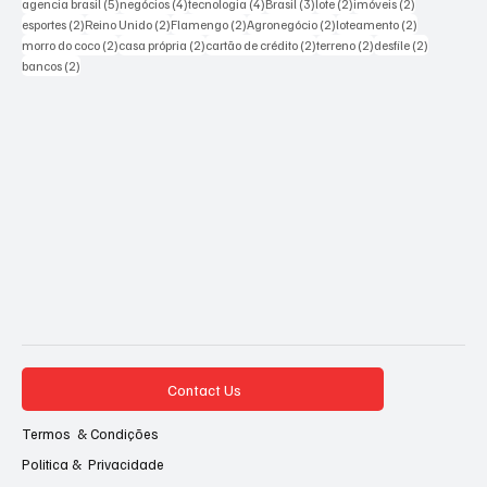
5 posts
4 posts
4 posts
3 posts
2 posts
2 posts
agencia brasil
(5)
negócios
(4)
tecnologia
(4)
Brasil
(3)
lote
(2)
imóveis
(2)
2 posts
2 posts
2 posts
2 posts
2 posts
esportes
(2)
Reino Unido
(2)
Flamengo
(2)
Agronegócio
(2)
loteamento
(2)
2 posts
2 posts
2 posts
2 posts
2 posts
morro do coco
(2)
casa própria
(2)
cartão de crédito
(2)
terreno
(2)
desfile
(2)
2 posts
bancos
(2)
Contact Us
Termos & Condições
Politica & Privacidade