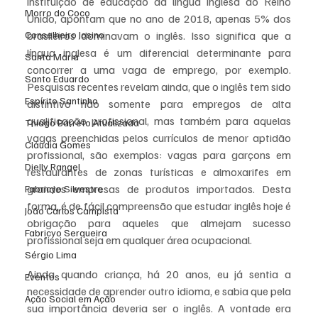
instituição de educação da língua inglesa do Reino 
Morro do Coco
Unido, apontam que no ano de 2018, apenas 5% dos 
Conselheiro Josino
brasileiros dominavam o inglês. Isso significa que a 
língua inglesa é um diferencial determinante para 
Santa Maria
concorrer a uma vaga de emprego, por exemplo. 
Santo Eduardo
Pesquisas recentes revelam ainda, que o inglês tem sido 
Espírito Santinho
distintivo não somente para empregos de alta 
qualificação profissional, mas também para aquelas 
Thiago Barreto Atualizada
vagas preenchidas pelos currículos de menor aptidão 
Cláudia Gomes
profissional, são exemplos: vagas para garçons em 
Dielly Rangel
restaurantes de zonas turísticas e almoxarifes em 
grandes empresas de produtos importados. Desta 
Fabricyo Silvestre
forma, é de fácil compreensão que estudar inglês hoje é 
João Carlos Campista
obrigação para aqueles que almejam sucesso 
Fabricyo Serqueira
profissional seja em qualquer área ocupacional.
Sérgio Lima
Ainda quando criança, há 20 anos, eu já sentia a 
Eventos
necessidade de aprender outro idioma, e sabia que pela 
Ação Social em Ação
sua importância deveria ser o inglês. A vontade era 