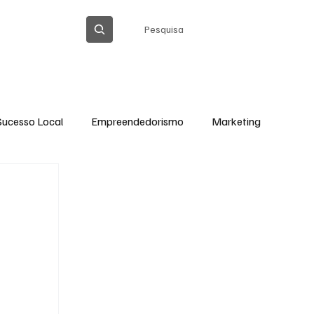
Pesquisa
ICA DE PRIVACIDADE
Sucesso Local
Empreendedorismo
Marketing
Thiago Barreto Atualizada
Cláudia Gomes
Ação Social em Ação
Tecnologia