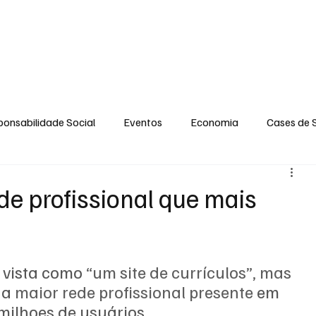
GERAL
ENTRETENIMENTO
OPINIÃO
SOCIAL
CONTATO
POLÍT
onsabilidade Social
Eventos
Economia
Cases de 
no
Santa Maria
Santo Eduardo
Espírito Santinho
de profissional que mais
 Campista
Fabricyo Serqueira
Sérgio Lima
Eventos
 vista como 
“um site de currículos”, mas 
a 
maior rede profissional presente
 em 
ias Regionais
Eventos Corporativos
Cultura
milhoes de usuários.