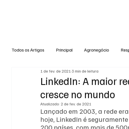
HOME
Todos os Artigos
Principal
Agronegócio
Resp
1 de fev. de 2021
3 min de leitura
Expediente
Morro do Coco
Conselheiro Josi
LinkedIn: A maior re
cresce no mundo
Dielly Rangel
Fabricyo Silvestre
João Carlos
Atualizado:
2 de fev. de 2021
Lançado em 2003, a rede era
hoje, 
LinkedIn é seguramente 
Auto Negócios
Saúde
Esportes
Memór
200 países, com mais de 500