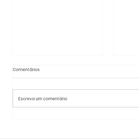
Comentários
Escreva um comentário
Preço do leite ao produtor
Homem-
sobe em junho e acumula alta
Paulo c
de 33% no primeiro semestre,
relógio
aponta Cepea
quem pa