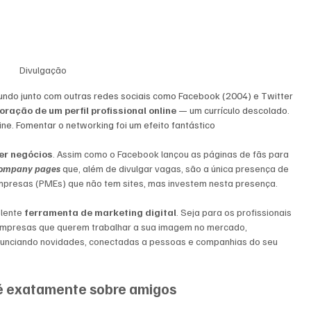
Divulgação
mundo junto com outras redes sociais como 
Facebook
 (2004) e 
Twitter
ração de um perfil profissional online
 — um currículo descolado. 
ine. Fomentar o networking foi um efeito fantástico
er negócios
. Assim como o Facebook lançou as páginas de fãs para 
ompany pages
 que, além de divulgar vagas, são a única presença de 
mpresas (PMEs) que não tem sites, mas investem nesta presença.
lente 
ferramenta de marketing digital
. Seja para os profissionais 
empresas que querem trabalhar a sua imagem no mercado, 
nunciando novidades, conectadas a pessoas e companhias do seu 
 é exatamente sobre amigos