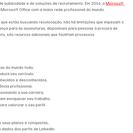
e publicidade e de soluções de recrutamento. Em 2016, a 
Microsoft 
 Microsoft Office com a maior rede profissional do mundo.
os que estão buscando recolocação, não há limitações que impeçam o 
ença para as assinaturas, disponíveis para pessoas à procura de 
to, são recursos adicionais que facilitam processos.
sas do mundo todo;
duza seu currículo;
onhecidos e desconhecidos;
ência profissional;
lsionando a sua carreira;
am enriquecer seu trabalho;
a valorizar o seu perfil.
co seus planos e conquistas;
 dados dos perfis de LinkedIn;