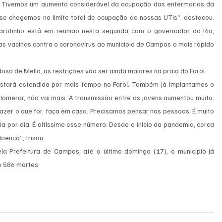
s. Tivemos um aumento considerável da ocupação das enfermarias da 
se chegamos no limite total de ocupação de nossas UTIs”, destacou. 
Garotinho está em reunião nesta segunda com o governador do Rio, 
das vacinas contra o coronavírus ao município de Campos o mais rápido 
oso de Mello, as restrições vão ser ainda maiores na praia do Farol.
 estará estendida por mais tempo no Farol. Também já implantamos o 
lomerar, não vai mais. A transmissão entre os jovens aumentou muito. 
azer o que for, faça em casa. Precisamos pensar nas pessoas. É muito 
 por dia. É altíssimo esse número. Desde o início da pandemia, cerca 
oença”, frisou.
 Prefeitura de Campos, até o último domingo (17), o município já 
e 586 mortes.