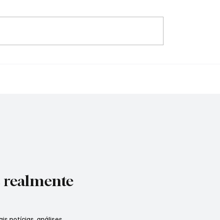
Aranha "invade" São
Só Pra Contrariar tran
om teia gigante em
última noite da Expo C
 de rua e surpreende
Moreira 2026 em um
ssa pelo Ibirapuera
espetáculo de emoção,
nostalgia e celebração
e realmente
is notícias, análises