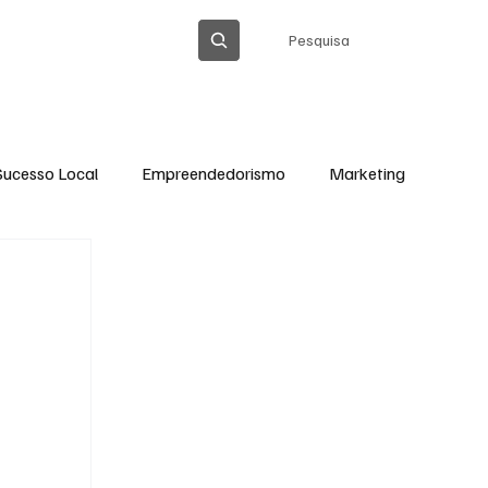
Pesquisa
OLÍTICA DE PRIVACIDADE
Sucesso Local
Empreendedorismo
Marketing
Thiago Barreto Atualizada
Cláudia Gomes
Ação Social em Ação
Tecnologia