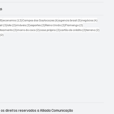
gs
18 posts
12 posts
6 posts
5 posts
4 posts
18)
economia
(12)
Campos dos Goytacazes
(6)
agencia brasil
(5)
negócios
(4)
sts
3 posts
2 posts
2 posts
2 posts
2 posts
2 posts
sil
(3)
lote
(2)
imóveis
(2)
esportes
(2)
Reino Unido
(2)
Flamengo
(2)
 posts
2 posts
2 posts
2 posts
2 posts
2 posts
oteamento
(2)
morro do coco
(2)
casa própria
(2)
cartão de crédito
(2)
terreno
(2)
2 posts
(2)
os direitos reservados a Alliada Comunicação