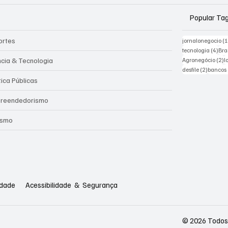
Popular Ta
ortes
jornalonegocio
(
4 po
tecnologia
(4)
Bra
2
ncia & Tecnologia
Agronegócio
(2)
l
2 posts
desfile
(2)
bancos
tica Públicas
reendedorismo
ismo
idade
Acessibilidade & Segurança
© 2026 Todos 