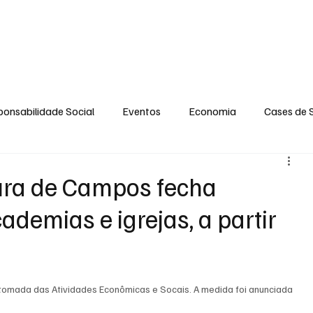
S
GERAL
ENTRETENIMENTO
OPINIÃO
SOCIAL
CONTATO
P
onsabilidade Social
Eventos
Economia
Cases de 
no
Santa Maria
Santo Eduardo
Espírito Santinho
ra de Campos fecha
ademias e igrejas, a partir
 Campista
Fabricyo Serqueira
Sérgio Lima
Eventos
ias Regionais
Eventos Corporativos
Cultura
etomada das Atividades Econômicas e Socais. A medida foi anunciada 