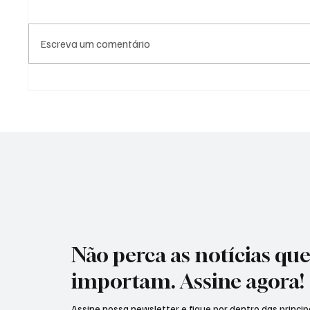
Escreva um comentário
Preço do leite ao produtor
Homem-
sobe em junho e acumula alta
Paulo c
de 33% no primeiro semestre,
relógio
aponta Cepea
quem pa
Não perca as notícias qu
importam. Assine agora!
Assine nossa newsletter e fique por dentro das principa