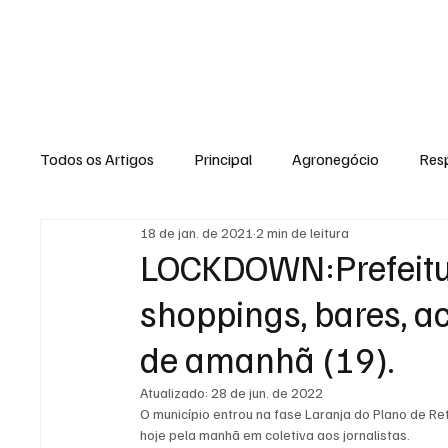
NOTÍCIA
Todos os Artigos
Principal
Agronegócio
Resp
18 de jan. de 2021
2 min de leitura
Expediente
Morro do Coco
Conselheiro Josi
LOCKDOWN:Prefeitu
shoppings, bares, ac
Dielly Rangel
Fabricyo Silvestre
João Carlos
de amanhã (19).
Atualizado:
28 de jun. de 2022
Auto Negócios
Saúde
Esportes
Memór
O município entrou na fase Laranja do Plano de R
hoje pela manhã em coletiva aos jornalistas. 