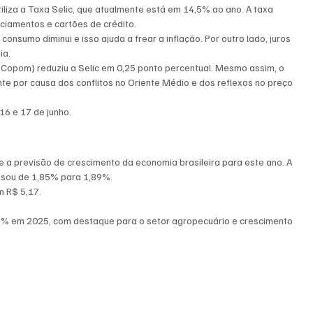
utiliza a Taxa Selic, que atualmente está em 14,5% ao ano. A taxa 
ciamentos e cartões de crédito.
consumo diminui e isso ajuda a frear a inflação. Por outro lado, juros 
ia.
 (Copom) reduziu a Selic em 0,25 ponto percentual. Mesmo assim, o 
nte por causa dos conflitos no Oriente Médio e dos reflexos no preço 
6 e 17 de junho.
a previsão de crescimento da economia brasileira para este ano. A 
assou de 1,85% para 1,89%.
m R$ 5,17. 
,3% em 2025, com destaque para o setor agropecuário e crescimento 