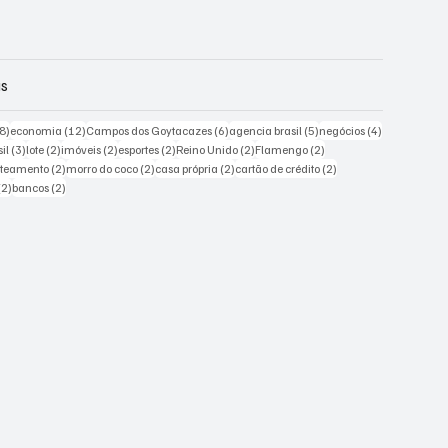
gs
18 posts
12 posts
6 posts
5 posts
4 posts
8)
economia
(12)
Campos dos Goytacazes
(6)
agencia brasil
(5)
negócios
(4)
sts
3 posts
2 posts
2 posts
2 posts
2 posts
2 posts
il
(3)
lote
(2)
imóveis
(2)
esportes
(2)
Reino Unido
(2)
Flamengo
(2)
posts
2 posts
2 posts
2 posts
2 posts
oteamento
(2)
morro do coco
(2)
casa própria
(2)
cartão de crédito
(2)
2 posts
2 posts
(2)
bancos
(2)