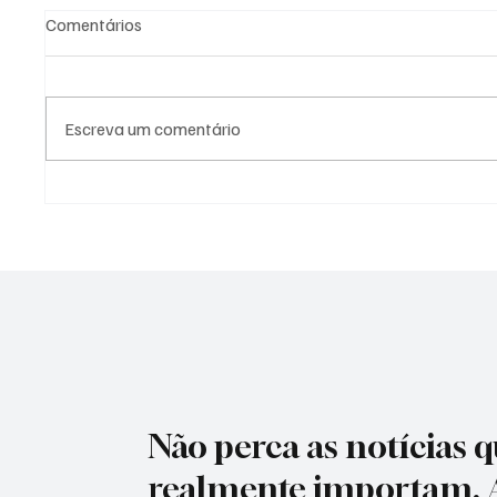
Comentários
Escreva um comentário
Homem-Aranha "invade" São
Wall St
Paulo com teia gigante em
de tens
relógio de rua e surpreende
mas aç
quem passa pelo Ibirapuera
impact
Não perca as notícias 
realmente importam. 