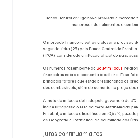
Banco Central divulga nova previsão e mercado f
nos preços dos alimentos e combust
O mercado financeiro voltou a elevar a previsão d
segunda-feira (25) pelo Banco Central do Brasil, 
(IPCA), considerado a inflação oficial do país, pa
Os números fazem parte do 
Boletim Focus
, relató
financeiras sobre a economia brasileira.  Essa foi a
principais fatores que estão pressionando os pre
dos combustíveis, além do aumento no preço dos 
A meta de inflação definida pelo governo é de 3%
índice ultrapassa o teto da meta estabelecida pe
Em abril, a inflação oficial ficou em 0,67%, puxada
de Geografia e Estatística. No acumulado dos últ
Juros continuam altos