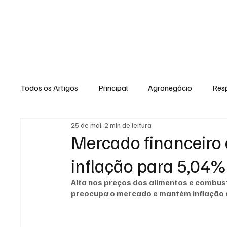
HOME
Todos os Artigos
Principal
Agronegócio
Resp
25 de mai.
2 min de leitura
Expediente
Morro do Coco
Conselheiro Josi
Mercado financeiro
inflação para 5,04
Dielly Rangel
Fabricyo Silvestre
João Carlos
Alta nos preços dos alimentos e combustí
preocupa o mercado e mantém inflação a
Auto Negócios
Saúde
Esportes
Memór