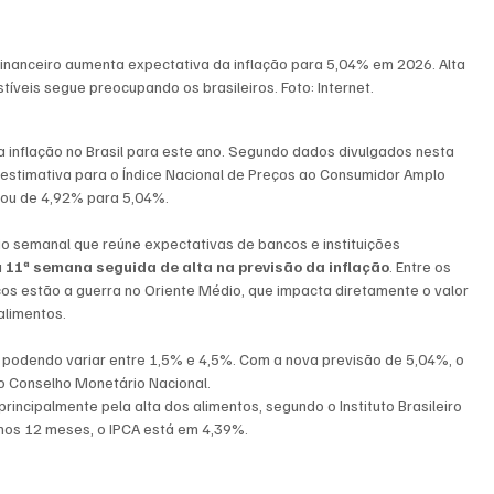
inanceiro aumenta expectativa da inflação para 5,04% em 2026. Alta 
íveis segue preocupando os brasileiros. Foto: Internet.
a inflação no Brasil para este ano. Segundo dados divulgados nesta 
a estimativa para o Índice Nacional de Preços ao Consumidor Amplo 
ssou de 4,92% para 5,04%.
rio semanal que reúne expectativas de bancos e instituições 
 
11ª semana seguida de alta na previsão da inflação
. Entre os 
ços estão a guerra no Oriente Médio, que impacta diretamente o valor 
alimentos.
, podendo variar entre 1,5% e 4,5%. Com a nova previsão de 5,04%, o 
lo Conselho Monetário Nacional.
 principalmente pela alta dos alimentos, segundo o Instituto Brasileiro 
imos 12 meses, o IPCA está em 4,39%.