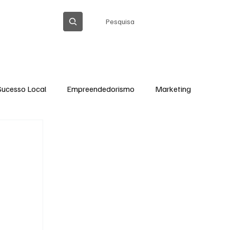
Pesquisa
ICA DE PRIVACIDADE
Sucesso Local
Empreendedorismo
Marketing
Thiago Barreto Atualizada
Cláudia Gomes
Ação Social em Ação
Tecnologia