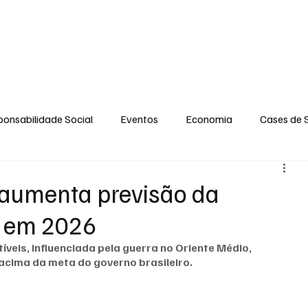
GERAL
ENTRETENIMENTO
OPINIÃO
SOCIAL
CONTATO
POLÍT
onsabilidade Social
Eventos
Economia
Cases de 
no
Santa Maria
Santo Eduardo
Espírito Santinho
 aumenta previsão da
% em 2026
 Campista
Fabricyo Serqueira
Sérgio Lima
Eventos
veis, influenciada pela guerra no Oriente Médio, 
cima da meta do governo brasileiro.
ias Regionais
Eventos Corporativos
Cultura