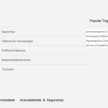
Popular Ta
Esportes
jornalonegocio
(1
4 po
tecnologia
(4)
Bras
2 
Ciência & Tecnologia
Agronegócio
(2)
l
2 posts
terreno
(2)
desfile
Política Públicas
Empreendedorismo
Turismo
rivacidade
Acessibilidade & Segurança