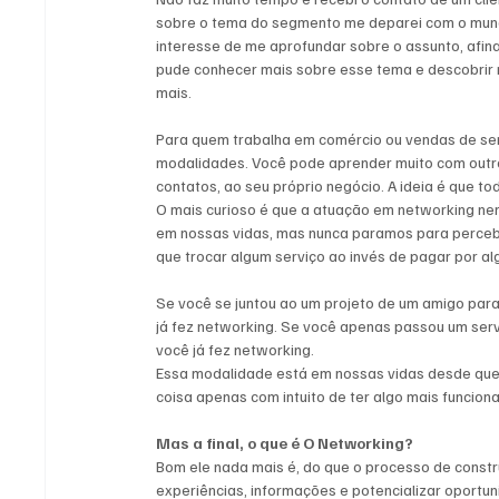
sobre o tema do segmento me deparei com o mundo 
interesse de me aprofundar sobre o assunto, afina
pude conhecer mais sobre esse tema e descobrir 
mais.
Para quem trabalha em comércio ou vendas de ser
modalidades. Você pode aprender muito com outro
contatos, ao seu próprio negócio. A ideia é que 
O mais curioso é que a atuação em networking nem
em nossas vidas, mas nunca paramos para perceb
que trocar algum serviço ao invés de pagar por al
Se você se juntou ao um projeto de um amigo par
já fez networking. Se você apenas passou um serv
você já fez networking. 
Essa modalidade está em nossas vidas desde que 
coisa apenas com intuito de ter algo mais funcio
Mas a final, o que é O Networking? 
Bom ele nada mais é, do que o processo de constru
experiências, informações e potencializar oportu