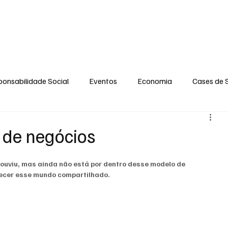
S
GERAL
ENTRETENIMENTO
OPINIÃO
SOCIAL
CONTATO
P
onsabilidade Social
Eventos
Economia
Cases de 
no
Santa Maria
Santo Eduardo
Espírito Santinho
 de negócios
 Campista
Fabricyo Serqueira
Sérgio Lima
Eventos
 ouviu, mas ainda não está por dentro desse modelo de 
hecer esse mundo compartilhado. 
ias Regionais
Eventos Corporativos
Cultura