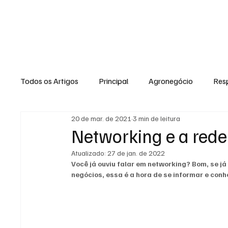
NOTÍCIA
Todos os Artigos
Principal
Agronegócio
Resp
20 de mar. de 2021
3 min de leitura
Expediente
Morro do Coco
Conselheiro Josi
Networking e a rede
Atualizado:
27 de jan. de 2022
Dielly Rangel
Fabricyo Silvestre
João Carlos
Você já ouviu falar em networking? Bom, se já
negócios, essa é a hora de se informar e con
Auto Negócios
Saúde
Esportes
Memór