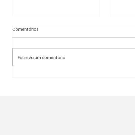
Comentários
Escreva um comentário
Preço do leite ao produtor
Homem-
sobe em junho e acumula alta
Paulo c
de 33% no primeiro semestre,
relógio
aponta Cepea
quem pa