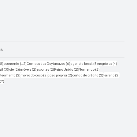
gs
18 posts
12 posts
6 posts
5 posts
4 posts
18)
economia
(12)
Campos dos Goytacazes
(6)
agencia brasil
(5)
negócios
(4)
sts
3 posts
2 posts
2 posts
2 posts
2 posts
2 posts
sil
(3)
lote
(2)
imóveis
(2)
esportes
(2)
Reino Unido
(2)
Flamengo
(2)
 posts
2 posts
2 posts
2 posts
2 posts
2 posts
oteamento
(2)
morro do coco
(2)
casa própria
(2)
cartão de crédito
(2)
terreno
(2)
2 posts
(2)