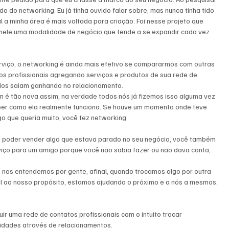
do networking. Eu já tinha ouvido falar sobre, mas nunca tinha tido 
l a minha área é mais voltada para criação. Foi nesse projeto que 
nele uma modalidade de negócio que tende a se expandir cada vez 
viço, o networking é ainda mais efetivo se compararmos com outras 
s profissionais agregando serviços e produtos de sua rede de 
todos saiam ganhando no relacionamento.
 é tão nova assim, na verdade todos nós já fizemos isso alguma vez 
er como ela realmente funciona. Se houve um momento onde teve 
go que queria muito, você fez networking.
a poder vender algo que estava parado no seu negócio, você também 
iço para um amigo porque você não sabia fazer ou não dava conta, 
nos entendemos por gente, afinal, quando trocamos algo por outra 
nal ao nosso propósito, estamos ajudando o próximo e a nós a mesmos.
ir uma rede de contatos profissionais com o intuito trocar 
nidades através de relacionamentos. 