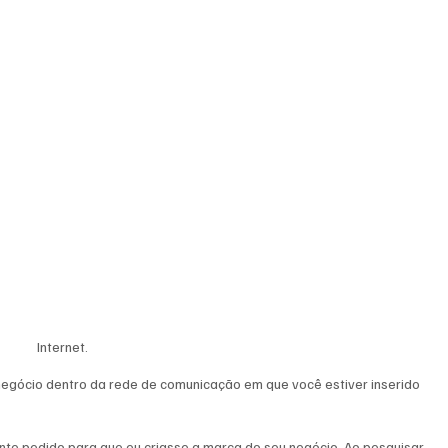
Internet.
negócio dentro da rede de comunicação em que você estiver inserido 
ente pedido para que eu criasse a marca do seu negócio. Ao pesquisar 