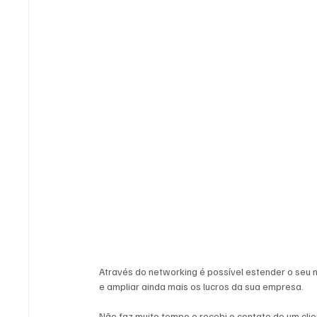
Através do networking é possível estender o seu 
e ampliar ainda mais os lucros da sua empresa.
Não faz muito tempo e recebi o contato de um cli