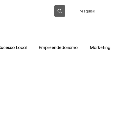
Pesquisa
OLÍTICA DE PRIVACIDADE
Sucesso Local
Empreendedorismo
Marketing
Thiago Barreto Atualizada
Cláudia Gomes
Ação Social em Ação
Tecnologia