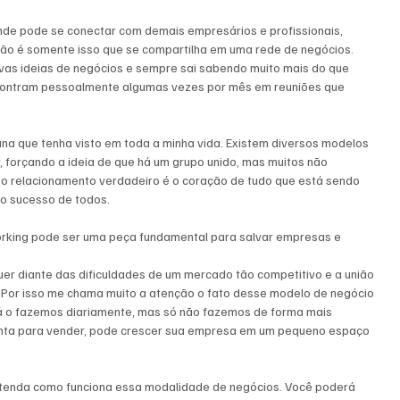
nde pode se conectar com demais empresários e profissionais, 
 não é somente isso que se compartilha em uma rede de negócios. 
as ideias de negócios e sempre sai sabendo muito mais do que 
contram pessoalmente algumas vezes por mês em reuniões que 
 
ana que tenha visto em toda a minha vida. Existem diversos modelos 
orçando a ideia de que há um grupo unido, mas muitos não 
 o relacionamento verdadeiro é o coração de tudo que está sendo 
 o sucesso de todos. 
king pode ser uma peça fundamental para salvar empresas e 
er diante das dificuldades de um mercado tão competitivo e a união 
. Por isso me chama muito a atenção o fato desse modelo de negócio 
 já o fazemos diariamente, mas só não fazemos de forma mais 
enta para vender, pode crescer sua empresa em um pequeno espaço 
ntenda como funciona essa modalidade de negócios. Você poderá 