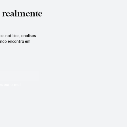
e realmente
is notícias, análises
 não encontra em
s por e-mail.