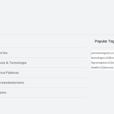
Popular Ta
ortes
jornalonegocio
(
4 po
tecnologia
(4)
Bra
2
ncia & Tecnologia
Agronegócio
(2)
l
2 posts
desfile
(2)
bancos
tica Públicas
reendedorismo
ismo