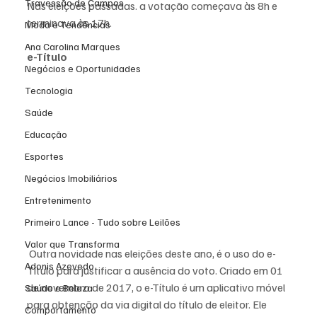
Travessão de Campos
Nas eleições passadas. a votação começava às 8h e 
terminava às 17h.
Moda e Tendências
Ana Carolina Marques
e-Título
Negócios e Oportunidades
Tecnologia
Saúde
Educação
Esportes
Negócios Imobiliários
Entretenimento
Primeiro Lance - Tudo sobre Leilões
Valor que Transforma
 Outra novidade nas eleições deste ano, é o uso do e-
Adonis Azevedo
Título para justificar a ausência do voto. Criado em 01 
de novembro de 2017, o e-Título é um aplicativo móvel 
Saúde e Beleza
para obtenção da via digital do título de eleitor. Ele 
Comportamento