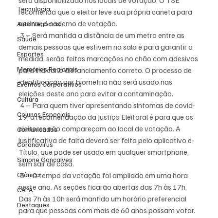
será disponibilizado nos locais de votação. O TSE 
Tecnologia
recomenda que o eleitor leve sua própria caneta para 
assinar o caderno de votação.
Auto Negócios
 3 – Será mantida a distância de um metro entre as 
Saúde
demais pessoas que estivem na sala e para garantir a 
Esportes
medida, serão feitas marcações no chão com adesivos 
Memórias Regionais
para indicar o distanciamento correto. O processo de 
identificação por biometria não será usado nas 
Eventos Corporativos
eleições deste ano para evitar a contaminação.
Cultura
 4 – Para quem tiver apresentando sintomas de covid-
Colunas Especiais
19, a recomendação da Justiça Eleitoral é para que os 
eleitores não compareçam ao local de votação. A 
Comunicados
justificativa de falta deverá ser feita pelo aplicativo e-
Coronavírus
Título, que pode ser usado em qualquer smartphone, 
Simone Gonçalves
sem sair de casa.
Crônica
 5 – O tempo da votação foi ampliado em uma hora 
neste ano. As seções ficarão abertas das 7h às 17h. 
CAPA
Das 7h às 10h será mantido um horário preferencial 
Destaques
para que pessoas com mais de 60 anos possam votar. 