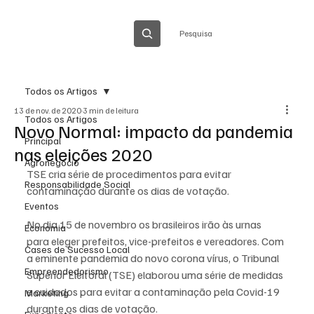
Pesquisa
Todos os Artigos
13 de nov. de 2020
3 min de leitura
Todos os Artigos
Novo Normal: impacto da pandemia
Principal
nas eleições 2020
Agronegócio
TSE cria série de procedimentos para evitar 
Responsabilidade Social
contaminação durante os dias de votação.
Eventos
No dia 15 de novembro os brasileiros irão às urnas 
Economia
para eleger prefeitos, vice-prefeitos e vereadores. Com 
Cases de Sucesso Local
a eminente pandemia do novo corona vírus, o Tribunal 
Empreendedorismo
Superior Eleitoral (TSE) elaborou uma série de medidas 
e cuidados para evitar a contaminação pela Covid-19 
Marketing
durante os dias de votação.