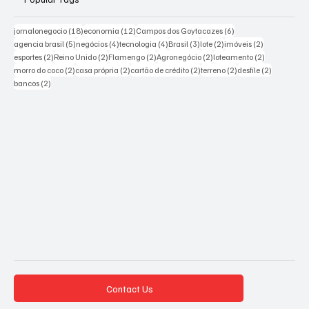
18 posts
12 posts
6 posts
jornalonegocio
(18)
economia
(12)
Campos dos Goytacazes
(6)
5 posts
4 posts
4 posts
3 posts
2 posts
2 posts
agencia brasil
(5)
negócios
(4)
tecnologia
(4)
Brasil
(3)
lote
(2)
imóveis
(2)
2 posts
2 posts
2 posts
2 posts
2 posts
esportes
(2)
Reino Unido
(2)
Flamengo
(2)
Agronegócio
(2)
loteamento
(2)
2 posts
2 posts
2 posts
2 posts
2 posts
morro do coco
(2)
casa própria
(2)
cartão de crédito
(2)
terreno
(2)
desfile
(2)
2 posts
bancos
(2)
Contact Us