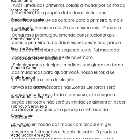
Expediente
 Aliás, umas das primeiras coisas a mudar por conta da 
Morro do Coco
pandemia, foi a própria data das eleições que 
Conselheiro Josino
aconteceria em 04 de outubro para o primeiro turno e 
o segundo ficaria no dia 25 do mesmo mês. Porém, o 
Santa Maria
Congresso promulgou emenda constitucional que 
Santo Eduardo
adiou o primeiro turno das eleições deste ano, para o 
Espírito Santinho
dia 15 de novembro e o segundo turno, foi marcado 
para acontecer no dia 29 de novembro.
Thiago Barreto Atualizada
 Selecionamos principais medidas que giram em torno 
Cláudia Gomes
das mudanças para ajudar você, nosso leitor, a se 
Dielly Rangel
preparar para o dia da eleição.
 1 – O uso das máscaras nas Zonas Eleitorais será 
Fabricyo Silvestre
obrigatório durante todo o percurso, até chegar à 
João Carlos Campista
seção eleitoral e não será permitido se alimentar, beber 
Fabricyo Serqueira
ou realizar qualquer ato que exija a retirada da 
Sérgio Lima
máscara.
 2 – A higienização das mãos com álcool em gel, 
Eventos
deverá ser feita antes e depois de votar. O produto 
Ação Social em Ação