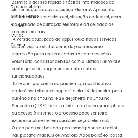
permite o acesso rápido e fácil às informações do 
Direito Imobiliário
eleitor cadastradas na Justiça Eleitoral. Apresenta 
Clima e Tempo
dados como: zona eleitoral, situação cadastral, além 
da certidão de quitação eleitoral e da certidão de 
Política
crimes eleitorais.
Mundo
 A versão atualizada do app, trouxe novos serviços 
Cinema
disponíveis ao eleitor como: layout moderno, 
permissão para realizar cadastro como mesário 
voluntário, consultar débitos com a Justiça Eleitoral e 
emitir guias de pagamentos, entre outras 
funcionalidades.
 Este ano, por conta da pandemia, a justificativa 
poderá ser feita pelo app até o dia 14 de janeiro, para 
ausência no 1º turno, e 28 de janeiro, no 2º turno. 
Segundo o (TSE), caso o eleitor não tenha smartphone 
ou acesso à internet, o processo pode ser feito, 
excepcionalmente, em qualquer seção eleitoral. 
O app pode ser baixado para smartphone ou tablet, 
nas plataformas iOS ou Android. Após baixá-lo, basta 