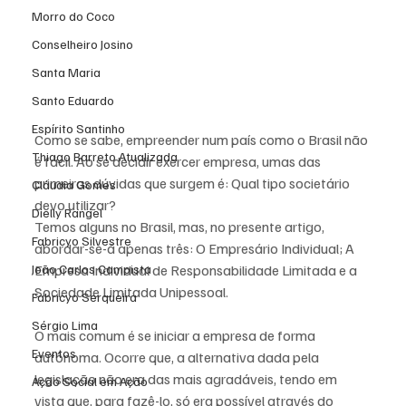
Morro do Coco
Conselheiro Josino
Santa Maria
Santo Eduardo
Espírito Santinho
Como se sabe, empreender num país como o Brasil não 
Thiago Barreto Atualizada
é fácil. Ao se decidir exercer empresa, umas das 
primeiras dúvidas que surgem é: Qual tipo societário 
Cláudia Gomes
devo utilizar?
Dielly Rangel
Temos alguns no Brasil, mas, no presente artigo, 
Fabricyo Silvestre
abordar-se-á apenas três: O Empresário Individual; A 
João Carlos Campista
Empresa Individual de Responsabilidade Limitada e a 
Sociedade Limitada Unipessoal.
Fabricyo Serqueira
Sérgio Lima
O mais comum é se iniciar a empresa de forma 
Eventos
autônoma. Ocorre que, a alternativa dada pela 
legislação não era das mais agradáveis, tendo em 
Ação Social em Ação
vista que, para fazê-lo, só era possível através do 