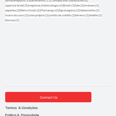
18 posts
12 posts
6 posts
jornalonegocio
(18)
economia
(12)
Campos dos Goytacazes
(6)
5 posts
4 posts
4 posts
3 posts
2 posts
2 posts
agencia brasil
(5)
negócios
(4)
tecnologia
(4)
Brasil
(3)
lote
(2)
imóveis
(2)
2 posts
2 posts
2 posts
2 posts
2 posts
esportes
(2)
Reino Unido
(2)
Flamengo
(2)
Agronegócio
(2)
loteamento
(2)
2 posts
2 posts
2 posts
2 posts
2 posts
morro do coco
(2)
casa própria
(2)
cartão de crédito
(2)
terreno
(2)
desfile
(2)
2 posts
bancos
(2)
Contact Us
Termos & Condições
Politica & Privacidade