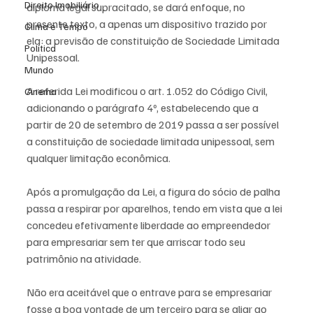
Direito Imobiliário
diploma legal supracitado, se dará enfoque, no 
presente texto, a apenas um dispositivo trazido por 
Clima e Tempo
ela: a previsão de constituição de Sociedade Limitada 
Política
Unipessoal.
Mundo
A referida Lei modificou o art. 1.052 do Código Civil, 
Cinema
adicionando o parágrafo 4º, estabelecendo que a 
partir de 20 de setembro de 2019 passa a ser possível 
a constituição de sociedade limitada unipessoal, sem 
qualquer limitação econômica.
Após a promulgação da Lei, a figura do sócio de palha 
passa a respirar por aparelhos, tendo em vista que a lei 
concedeu efetivamente liberdade ao empreendedor 
para empresariar sem ter que arriscar todo seu 
patrimônio na atividade.
Não era aceitável que o entrave para se empresariar 
fosse a boa vontade de um terceiro para se aliar ao 