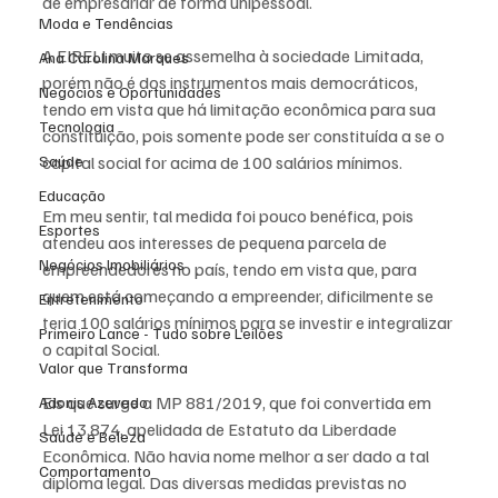
de empresariar de forma unipessoal.
Moda e Tendências
A EIRELI muito se assemelha à sociedade Limitada, 
Ana Carolina Marques
porém não é dos instrumentos mais democráticos, 
Negócios e Oportunidades
tendo em vista que há limitação econômica para sua 
Tecnologia
constituição, pois somente pode ser constituída a se o 
Saúde
capital social for acima de 100 salários mínimos.
Educação
Em meu sentir, tal medida foi pouco benéfica, pois 
Esportes
atendeu aos interesses de pequena parcela de 
Negócios Imobiliários
empreendedores no país, tendo em vista que, para 
quem está começando a empreender, dificilmente se 
Entretenimento
teria 100 salários mínimos para se investir e integralizar 
Primeiro Lance - Tudo sobre Leilões
o capital Social.
Valor que Transforma
Eis que surge a MP 881/2019, que foi convertida em 
Adonis Azevedo
Lei 13.874, apelidada de Estatuto da Liberdade 
Saúde e Beleza
Econômica. Não havia nome melhor a ser dado a tal 
Comportamento
diploma legal. Das diversas medidas previstas no 