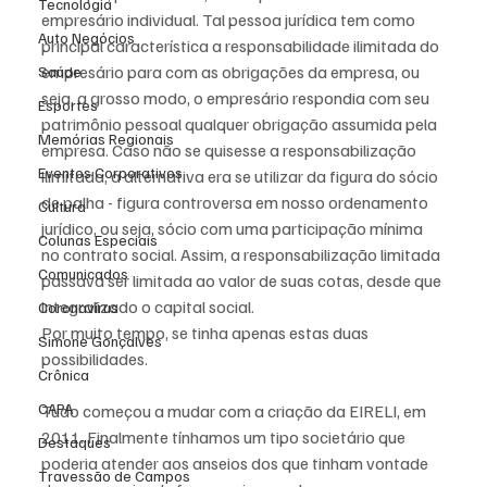
Tecnologia
empresário individual. Tal pessoa jurídica tem como 
Auto Negócios
principal característica a responsabilidade ilimitada do 
empresário para com as obrigações da empresa, ou 
Saúde
seja, a grosso modo, o empresário respondia com seu 
Esportes
patrimônio pessoal qualquer obrigação assumida pela 
Memórias Regionais
empresa. Caso não se quisesse a responsabilização 
Eventos Corporativos
ilimitada, a alternativa era se utilizar da figura do sócio 
de palha - figura controversa em nosso ordenamento 
Cultura
jurídico, ou seja, sócio com uma participação mínima 
Colunas Especiais
no contrato social. Assim, a responsabilização limitada 
Comunicados
passava ser limitada ao valor de suas cotas, desde que 
integralizado o capital social. 
Coronavírus
Por muito tempo, se tinha apenas estas duas 
Simone Gonçalves
possibilidades. 
Crônica
CAPA
Tudo começou a mudar com a criação da EIRELI, em 
2011. Finalmente tínhamos um tipo societário que 
Destaques
poderia atender aos anseios dos que tinham vontade 
Travessão de Campos