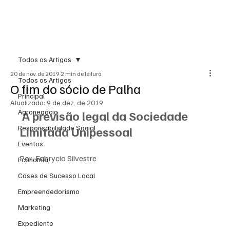
Todos os Artigos
20 de nov. de 2019
2 min de leitura
Todos os Artigos
O fim do sócio de Palha
Principal
Atualizado:
9 de dez. de 2019
Agronegócio
A previsão legal da Sociedade 
Responsabilidade Social
Limitada Unipessoal
Eventos
Por: Fabrycio Silvestre
Economia
Cases de Sucesso Local
Empreendedorismo
Marketing
Expediente