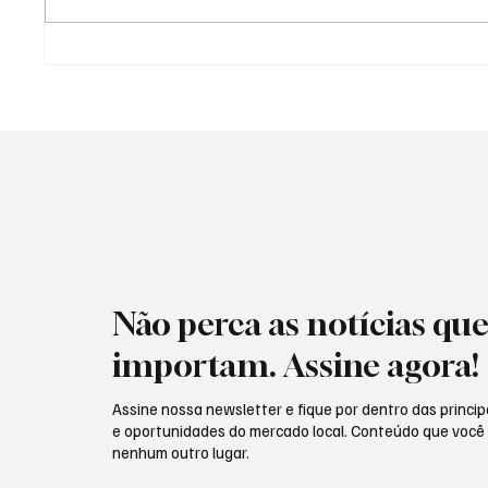
Imóvel rural sem
O alugu
regularização: um risco que
forma 
muitas pessoas só percebem
depois.
Não perca as notícias qu
importam. Assine agora!
Assine nossa newsletter e fique por dentro das principa
e oportunidades do mercado local. Conteúdo que você
nenhum outro lugar.