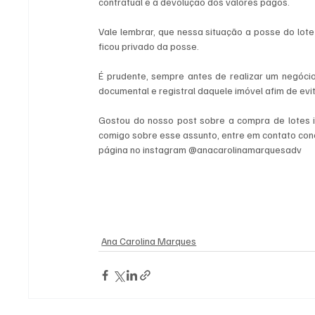
contratual e a devolução dos valores pagos.
Vale lembrar, que nessa situação a posse do lote
ficou privado da posse.
É prudente, sempre antes de realizar um negóci
documental e registral daquele imóvel afim de evit
Gostou do nosso post sobre a compra de lotes ir
comigo sobre esse assunto, entre em contato con
página no instagram @anacarolinamarquesadv
Ana Carolina Marques