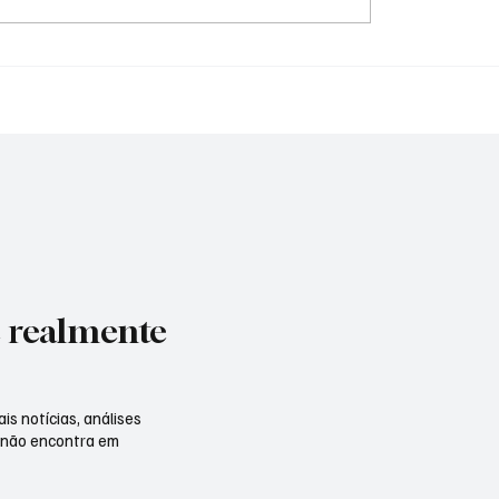
el pode ser cobrado de
Vendi um imóvel e o
antecipada?
comprador não transfer
o meu nome. O que eu 
e realmente
is notícias, análises
 não encontra em