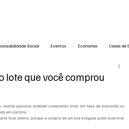
MENTO
OPINIÃO
SOCIAL
CONTATO
POLÍTICA DE PRIVACIDADE
onsabilidade Social
Eventos
Economia
Cases de 
no
Santa Maria
Santo Eduardo
Espírito Santinho
o lote que você comprou
 Campista
Fabricyo Serqueira
Sérgio Lima
Eventos
o, muitas pessoas acabam comprando lotes em fase de execução ou 
da em cartório. 
ias Regionais
Eventos Corporativos
Cultura
te ficar atento, porque a compra de um lote irregular pode acarretar 