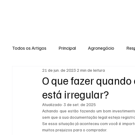
NOTÍCIAS
GERAL
ENTRETENI
Todos os Artigos
Principal
Agronegócio
Resp
21 de jun. de 2023
2 min de leitura
Expediente
Morro do Coco
Conselheiro Josi
O que fazer quando 
está irregular?
Dielly Rangel
Fabricyo Silvestre
João Carlos
Atualizado:
3 de set. de 2025
Achando que estão fazendo um bom investiment
sem que a sua documentação legal esteja registra
Auto Negócios
Saúde
Esportes
Memór
Se essa situação já aconteceu com você é importan
muitos prejuizos para o comprador.