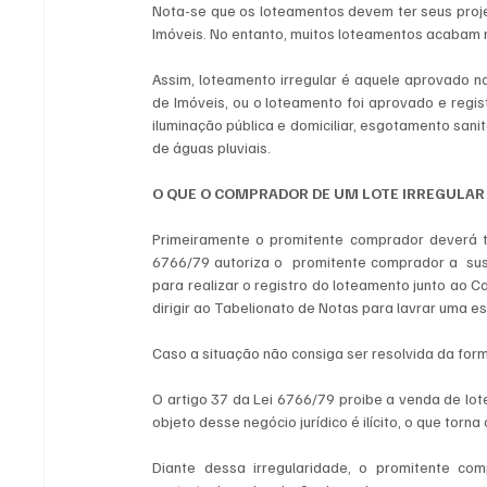
Nota-se que os loteamentos devem ter seus projet
Imóveis. No entanto, muitos loteamentos acabam 
Assim, loteamento irregular é aquele aprovado na 
de Imóveis, ou o loteamento foi aprovado e regis
iluminação pública e domiciliar, esgotamento sani
de águas pluviais.
O QUE O COMPRADOR DE UM LOTE IRREGULAR
Primeiramente o promitente comprador deverá te
6766/79 autoriza o  promitente comprador a  su
para realizar o registro do loteamento junto ao C
dirigir ao Tabelionato de Notas para lavrar uma e
Caso a situação não consiga ser resolvida da form
O artigo 37 da Lei 6766/79 proibe a venda de lote
objeto desse negócio jurídico é ilícito, o que tor
Diante dessa irregularidade, o promitente com