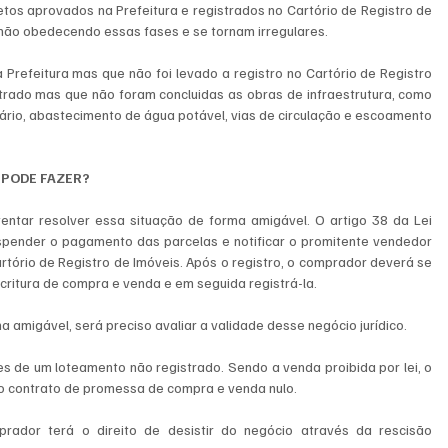
os aprovados na Prefeitura e registrados no Cartório de Registro de 
não obedecendo essas fases e se tornam irregulares. 
Prefeitura mas que não foi levado a registro no Cartório de Registro 
trado mas que não foram concluidas as obras de infraestrutura, como 
tário, abastecimento de água potável, vias de circulação e escoamento 
 PODE FAZER?
ntar resolver essa situação de forma amigável. O artigo 38 da Lei 
spender o pagamento das parcelas e notificar o promitente vendedor 
artório de Registro de Imóveis. Após o registro, o comprador deverá se 
scritura de compra e venda e em seguida registrá-la.
a amigável, será preciso avaliar a validade desse negócio jurídico.
s de um loteamento não registrado. Sendo a venda proibida por lei, o 
na o contrato de promessa de compra e venda nulo.
prador terá o direito de desistir do negócio através da rescisão 