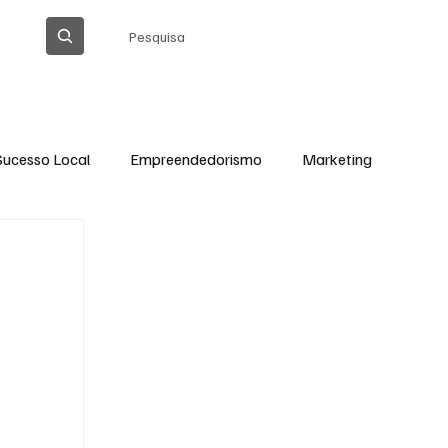
Pesquisa
Sucesso Local
Empreendedorismo
Marketing
Thiago Barreto Atualizada
Cláudia Gomes
Ação Social em Ação
Tecnologia