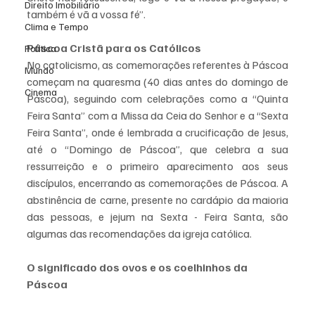
Direito Imobiliário
também é vã a vossa fé”.
Clima e Tempo
Páscoa Cristã para os Católicos
Política
No catolicismo, as comemorações referentes à Páscoa 
Mundo
começam na quaresma (40 dias antes do domingo de 
Cinema
Páscoa), seguindo com celebrações como a “Quinta 
Feira Santa” com a Missa da Ceia do Senhor e a “Sexta 
Feira Santa”, onde é lembrada a crucificação de Jesus, 
até o “Domingo de Páscoa”, que celebra a sua 
ressurreição e o primeiro aparecimento aos seus 
discípulos, encerrando as comemorações de Páscoa. A 
abstinência de carne, presente no cardápio da maioria 
das pessoas, e jejum na Sexta - Feira Santa, são 
algumas das recomendações da igreja católica.
O significado dos ovos e os coelhinhos da 
Páscoa