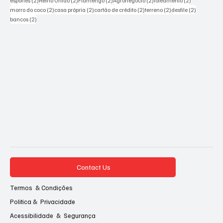
esportes
(2)
Reino Unido
(2)
Flamengo
(2)
Agronegócio
(2)
loteamento
(2)
2 posts
2 posts
2 posts
2 posts
2 posts
morro do coco
(2)
casa própria
(2)
cartão de crédito
(2)
terreno
(2)
desfile
(2)
2 posts
bancos
(2)
Contact Us
Termos & Condições
Politica & Privacidade
Acessibilidade & Segurança