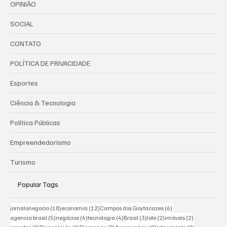
OPINIÃO
SOCIAL
CONTATO
POLÍTICA DE PRIVACIDADE
Esportes
Ciência & Tecnologia
Política Públicas
Empreendedorismo
Turismo
Popular Tags
18 posts
12 posts
6 posts
jornalonegocio
(18)
economia
(12)
Campos dos Goytacazes
(6)
5 posts
4 posts
4 posts
3 posts
2 posts
2 posts
agencia brasil
(5)
negócios
(4)
tecnologia
(4)
Brasil
(3)
lote
(2)
imóveis
(2)
2 posts
2 posts
2 posts
2 posts
2 posts