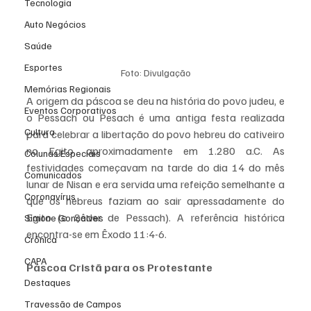
Tecnologia
Auto Negócios
Saúde
Esportes
Foto: Divulgação
Memórias Regionais
A origem da páscoa se deu na história do povo judeu, e 
Eventos Corporativos
o Pessach ou Pesach é uma antiga festa realizada 
Cultura
para celebrar a libertação do povo hebreu do cativeiro 
no Egito, aproximadamente em 1.280 a.C. As 
Colunas Especiais
festividades começavam na tarde do dia 14 do mês 
Comunicados
lunar de Nisan e era servida uma refeição semelhante a 
Coronavírus
que os hebreus faziam ao sair apressadamente do 
Egito (o Sêder de Pessach). A referência histórica 
Simone Gonçalves
encontra-se em Êxodo 11:4-6. 
Crônica
CAPA
Páscoa Cristã para os Protestante
Destaques
Travessão de Campos