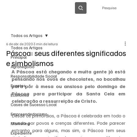
Pesquisa
Todos os Artigos
6 de abr. de 2020
3 min de leitura
Todos os Artigos
Páscoa: seus diferentes significados
Principal
e simbolismos
Agronegócio
A Páscoa está chegando e muita gente já está 
Responsabilidade Social
pensando nos ovos de chocolates, no bacalhau 
Eventos
para pôr à mesa ou ansioso pelo domingo de 
Páscoa para participar da Santa Ceia em 
Economia
celebração a ressurreição de Cristo.
Cases de Sucesso Local
Empreendedorismo
Desde os primórdios, a Páscoa é celebrada em todo o 
mundo por povos e crenças diferentes. Pode parecer 
Marketing
estranho para alguns, mas sim, a Páscoa tem seus 
Expediente