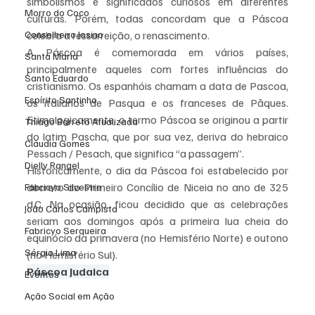
simbolismos e significados curiosos em diferentes 
Morro do Coco
culturas. Porém, todas concordam que a Páscoa 
Conselheiro Josino
celebra a ressurreição, o renascimento. 
A Páscoa é comemorada em vários países, 
Santa Maria
principalmente aqueles com fortes influências do 
Santo Eduardo
cristianismo. Os espanhóis chamam a data de Pascoa, 
Espírito Santinho
os italianos de Pasqua e os franceses de Pâques. 
Etimologicamente, o termo Páscoa se originou a partir 
Thiago Barreto Atualizada
do latim Pascha, que por sua vez, deriva do hebraico 
Cláudia Gomes
Pessach / Pesach, que significa “a passagem”.
Dielly Rangel
Historicamente, o dia da Páscoa foi estabelecido por 
decreto do Primeiro Concílio de Niceia no ano de 325 
Fabricyo Silvestre
d.C. Na ocasião, ficou decidido que as celebrações 
João Carlos Campista
seriam aos domingos após a primeira lua cheia do 
Fabricyo Serqueira
equinócio da primavera (no Hemisfério Norte) e outono 
Sérgio Lima
(no Hemisfério Sul).
Páscoa Judaica
Eventos
Ação Social em Ação