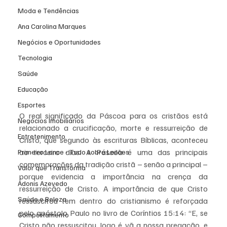
Moda e Tendências
Ana Carolina Marques
Negócios e Oportunidades
Tecnologia
Saúde
Educação
Esportes
O real significado da Páscoa para os cristãos está 
Negócios Imobiliários
relacionado a crucificação, morte e ressurreição de 
Entretenimento
Cristo, que segundo às escrituras Bíblicas, aconteceu 
ao terceiro dias. A Páscoa é uma das principais 
Primeiro Lance - Tudo sobre Leilões
comemorações da tradição cristã – senão a principal – 
Valor que Transforma
porque evidencia a importância na crença da 
Adonis Azevedo
ressurreição de Cristo. A importância de que Cristo 
Saúde e Beleza
ressuscitou tem dentro do cristianismo é reforçada 
pelo apóstolo Paulo no livro de Coríntios 15:14: “E, se 
Comportamento
Cristo não ressuscitou, logo é vã a nossa pregação, e 