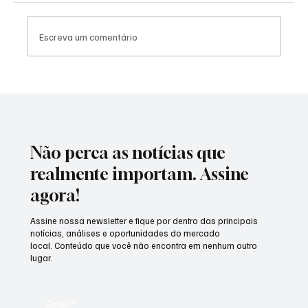
Escreva um comentário
Morre Peabo Bryson, voz inesquecível das
baladas românticas e dos clássicos da
Disney, aos 75 anos
Não perca as notícias que
realmente importam. Assine
agora!
Assine nossa newsletter e fique por dentro das principais
notícias, análises e oportunidades do mercado
local. Conteúdo que você não encontra em nenhum outro
lugar.
Email
*