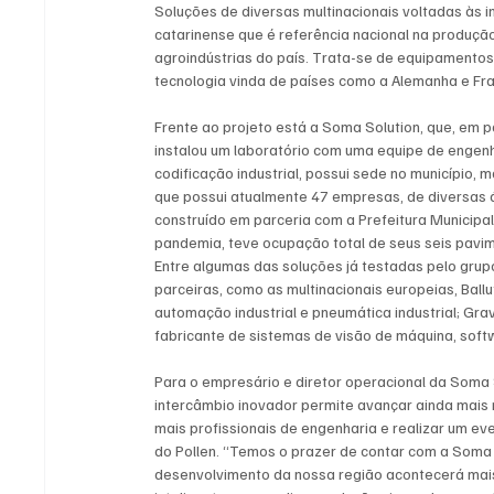
Soluções de diversas multinacionais voltadas às 
catarinense que é referência nacional na produção
agroindústrias do país. Trata-se de equipamentos
tecnologia vinda de países como a Alemanha e Fr
Frente ao projeto está a Soma Solution, que, em p
instalou um laboratório com uma equipe de engen
codificação industrial, possui sede no município,
que possui atualmente 47 empresas, de diversas á
construído em parceria com a Prefeitura Municipa
pandemia, teve ocupação total de seus seis pavi
Entre algumas das soluções já testadas pelo gru
parceiras, como as multinacionais europeias, Ballu
automação industrial e pneumática industrial; Gr
fabricante de sistemas de visão de máquina, soft
Para o empresário e diretor operacional da Soma S
intercâmbio inovador permite avançar ainda mais 
mais profissionais de engenharia e realizar um even
do Pollen. “Temos o prazer de contar com a Soma
desenvolvimento da nossa região acontecerá mais