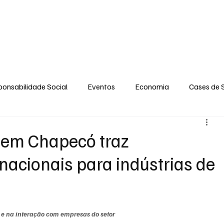
GERAL
ENTRETENIMENTO
OPINIÃO
SOCIAL
CONTATO
POLÍT
onsabilidade Social
Eventos
Economia
Cases de 
no
Santa Maria
Santo Eduardo
Espírito Santinho
 em Chapecó traz
nacionais para indústrias de
 Campista
Fabricyo Serqueira
Sérgio Lima
Eventos
ias Regionais
Eventos Corporativos
Cultura
 e na interação com empresas do setor