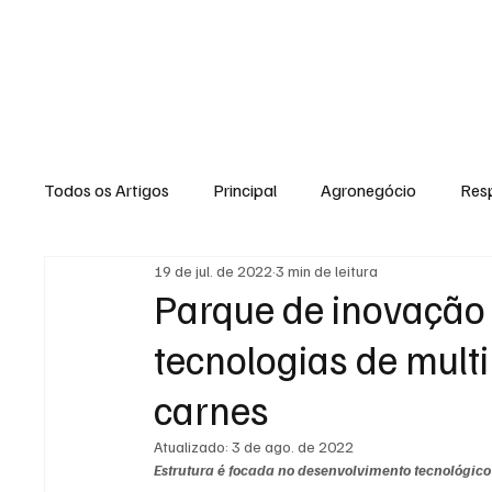
HOME
Todos os Artigos
Principal
Agronegócio
Resp
19 de jul. de 2022
3 min de leitura
Expediente
Morro do Coco
Conselheiro Josi
Parque de inovação
tecnologias de multi
Dielly Rangel
Fabricyo Silvestre
João Carlos
carnes
Atualizado:
3 de ago. de 2022
Auto Negócios
Saúde
Esportes
Memór
Estrutura é focada no desenvolvimento tecnológico