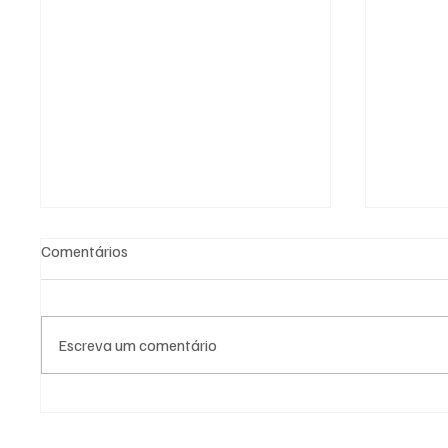
Comentários
Escreva um comentário
Preço do leite ao produtor
Homem-
sobe em junho e acumula alta
Paulo c