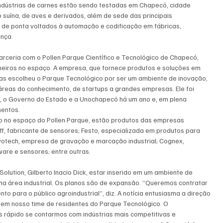
indústrias de carnes estão sendo testadas em Chapecó, cidade 
 suína, de aves e derivados, além de sede das principais 
 de ponta voltados à automação e codificação em fábricas, 
ança.
arceria com o Pollen Parque Científico e Tecnológico de Chapecó, 
heiros no espaço. A empresa, que fornece produtos e soluções em 
 mas escolheu o Parque Tecnológico por ser um ambiente de inovação, 
reas do conhecimento, de startups a grandes empresas. Ele foi 
l, o Governo do Estado e a Unochapecó há um ano e, em plena 
mentos.
po no espaço do Pollen Parque, estão produtos das empresas 
ff, fabricante de sensores; Festo, especializada em produtos para 
avotech, empresa de gravação e marcação industrial; Cognex, 
ware e sensores; entre outras.
olution, Gilberto Inacio Dick, estar inserido em um ambiente de 
na área industrial. Os planos são de expansão. “Queremos contratar 
to para o público agroindustrial”, diz. A notícia entusiasma a direção 
 em nosso time de residentes do Parque Tecnológico. O 
 rápido se contarmos com indústrias mais competitivas e 