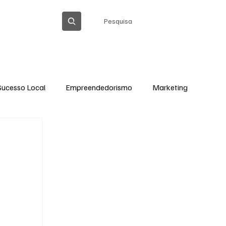
Pesquisa
ICA DE PRIVACIDADE
Sucesso Local
Empreendedorismo
Marketing
Thiago Barreto Atualizada
Cláudia Gomes
Ação Social em Ação
Tecnologia