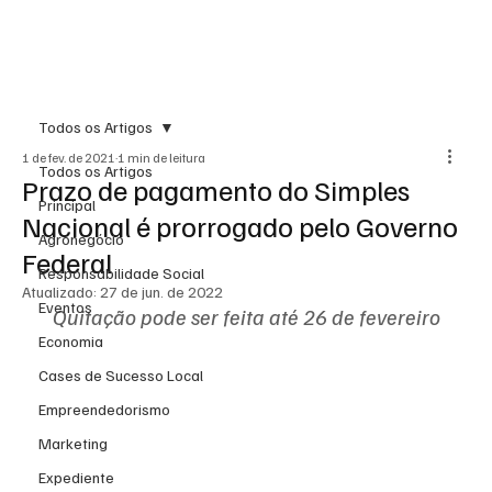
Todos os Artigos
1 de fev. de 2021
1 min de leitura
Todos os Artigos
Prazo de pagamento do Simples
Principal
Nacional é prorrogado pelo Governo
Agronegócio
Federal
Responsabilidade Social
Atualizado:
27 de jun. de 2022
Eventos
Quitação pode ser feita até 26 de fevereiro
Economia
Cases de Sucesso Local
Empreendedorismo
Marketing
Expediente