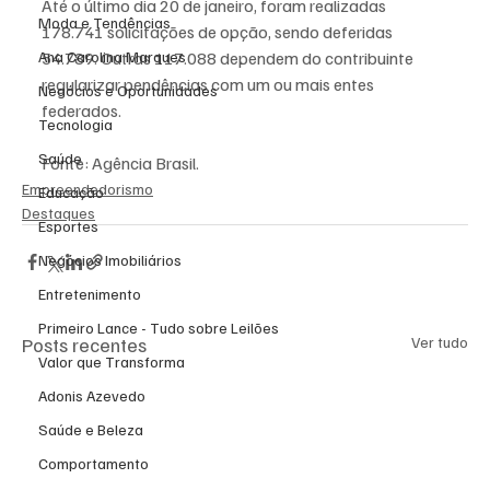
Até o último dia 20 de janeiro, foram realizadas 
Moda e Tendências
178.741 solicitações de opção, sendo deferidas 
Ana Carolina Marques
54.789. Outras 117.088 dependem do contribuinte 
regularizar pendências com um ou mais entes 
Negócios e Oportunidades
federados.
Tecnologia
Saúde
Fonte: Agência Brasil. 
Empreendedorismo
Educação
Destaques
Esportes
Negócios Imobiliários
Entretenimento
Primeiro Lance - Tudo sobre Leilões
Posts recentes
Ver tudo
Valor que Transforma
Adonis Azevedo
Saúde e Beleza
Comportamento