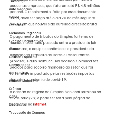
Tecnologia
pequenas empresas, que faturam até R$ 4,8 milhões 
Auto Negócios
por ano. O recolhimento, feito por esse documento 
Saúde
único, deve ser pago até o dia 20 do mês seguinte 
àquele em que houver sido auferida a receita bruta.
Esportes
Memórias Regionais
O pagamento de tributos do Simples foi tema de 
Eventos Corporativos
reunião na semana passada entre o presidente Jair 
Bolsonaro, a equipe econômica e o presidente da 
Cultura
Associação Brasileira de Bares e Restaurantes 
Colunas Especiais
(Abrasel), Paulo Solmucci. Na ocasião, Solmucci fez 
Comunicados
pedidos para socorro financeiro ao setor, que foi 
Coronavírus
fortemente impactado pelas restrições impostas 
durante a pandemia de covid-19.
Simone Gonçalves
Crônica
A adesão ao regime do Simples Nacional terminou na 
CAPA
sexta-feira (29) e pode ser feita pela página do 
programa na
 internet
. 
Destaques
Travessão de Campos