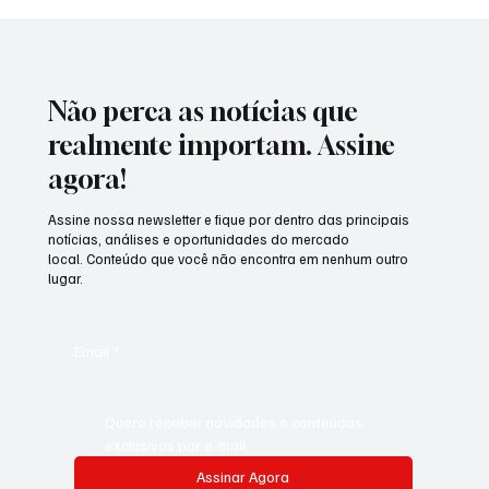
Homem-Aranha "invade" São Paulo com
teia gigante em relógio de rua e surpreende
quem passa pelo Ibirapuera
Não perca as notícias que
realmente importam. Assine
agora!
Assine nossa newsletter e fique por dentro das principais
notícias, análises e oportunidades do mercado
local. Conteúdo que você não encontra em nenhum outro
lugar.
Email
*
Quero receber novidades e conteúdos 
exclusivos por e-mail.
Assinar Agora