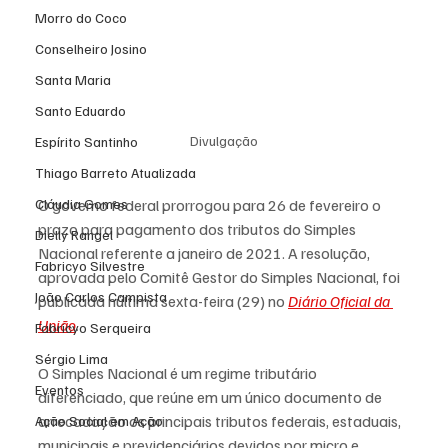
Morro do Coco
Conselheiro Josino
Santa Maria
Santo Eduardo
Divulgação
Espírito Santinho
Thiago Barreto Atualizada
Cláudia Gomes
O governo federal prorrogou para 26 de fevereiro o 
prazo para pagamento dos tributos do Simples 
Dielly Rangel
Nacional referente a janeiro de 2021. A resolução, 
Fabricyo Silvestre
aprovada pelo Comitê Gestor do Simples Nacional, foi 
João Carlos Campista
publicada núltima sexta-feira (29) no 
Diário Oficial da 
União
.
Fabricyo Serqueira
Sérgio Lima
O Simples Nacional é um regime tributário 
Eventos
diferenciado, que reúne em um único documento de 
arrecadação os principais tributos federais, estaduais, 
Ação Social em Ação
municipais e previdenciários devidos por micro e 