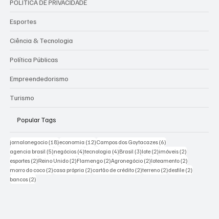
POLÍTICA DE PRIVACIDADE
Esportes
Ciência & Tecnologia
Política Públicas
Empreendedorismo
Turismo
Popular Tags
18 posts
12 posts
6 posts
jornalonegocio
(18)
economia
(12)
Campos dos Goytacazes
(6)
5 posts
4 posts
4 posts
3 posts
2 posts
2 posts
agencia brasil
(5)
negócios
(4)
tecnologia
(4)
Brasil
(3)
lote
(2)
imóveis
(2)
2 posts
2 posts
2 posts
2 posts
2 posts
esportes
(2)
Reino Unido
(2)
Flamengo
(2)
Agronegócio
(2)
loteamento
(2)
2 posts
2 posts
2 posts
2 posts
2 posts
morro do coco
(2)
casa própria
(2)
cartão de crédito
(2)
terreno
(2)
desfile
(2)
2 posts
bancos
(2)