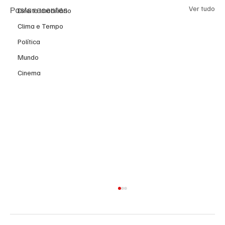
Posts recentes
Ver tudo
Direito Imobiliário
Clima e Tempo
Política
Mundo
Cinema