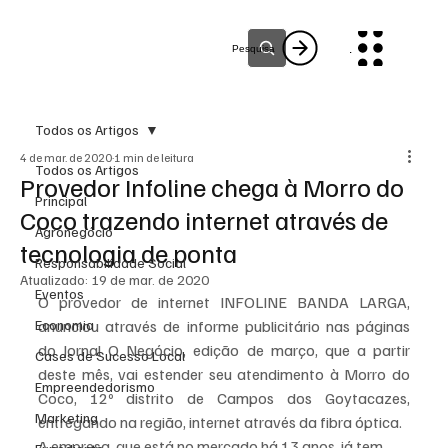
Menu
Pesquisa
Todos os Artigos
4 de mar. de 2020
1 min de leitura
Todos os Artigos
Provedor Infoline chega à Morro do
Principal
Coco trazendo internet através de
Agronegócio
tecnologia de ponta
Responsabilidade Social
Atualizado:
19 de mar. de 2020
Eventos
O provedor de internet INFOLINE BANDA LARGA, 
Economia
anunciou através de informe publicitário nas páginas 
do Jornal O Negócio, edição de março, que a partir 
Cases de Sucesso Local
deste mês, vai estender seu atendimento à Morro do 
Empreendedorismo
Coco, 12º distrito de Campos dos Goytacazes, 
Marketing
entregando na região, internet através da fibra óptica. 
A empresa, que está no mercado há 13 anos, já tem 