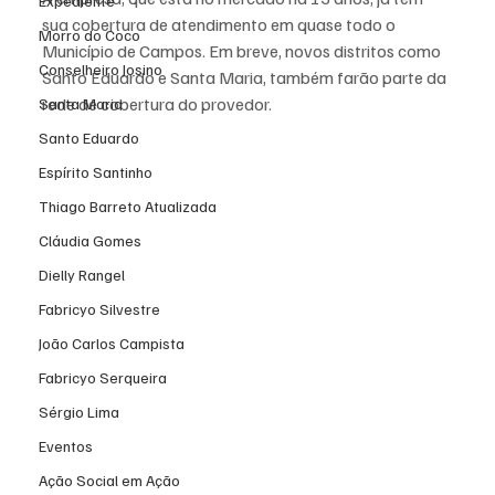
Expediente
sua cobertura de atendimento em quase todo o 
Morro do Coco
Município de Campos. Em breve, novos distritos como 
Conselheiro Josino
Santo Eduardo e Santa Maria, também farão parte da 
rede de cobertura do provedor.
Santa Maria
Santo Eduardo
Espírito Santinho
Thiago Barreto Atualizada
Cláudia Gomes
Dielly Rangel
Fabricyo Silvestre
João Carlos Campista
Fabricyo Serqueira
Sérgio Lima
Eventos
Ação Social em Ação