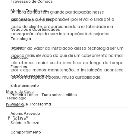
Travessão de Campos
Moda e Tendências
A Fibra óptica tem grande participação nesse 
processo. Ela é a responsável por levar o sinal até a 
Ana Carolina Marques
casa do cliente, proporcionando a estabilidade e a 
Negócios e Oportunidades
navegação rápida sem interrupções indesejadas. 
Tecnologia
Apesar do valor da instalação dessa tecnologia ser um 
Saúde
pouco mais elevado do que de um cabeamento normal, 
Educação
ela oferece maior custo benefício ao longo do tempo 
Esportes
por exige menos manutenção, a instalação acontece 
Negócios Imobiliários
de forma rápida e possui muita durabilidade.
Entretenimento
Morro do Coco
Primeiro Lance - Tudo sobre Leilões
Tecnologia
Valor que Transforma
Economia
Adonis Azevedo
Saúde e Beleza
Comportamento