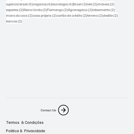
5 posts
4 posts
4 posts
3 posts
2 posts
2 posts
agencia brasil
(5)
negócios
(4)
tecnologia
(4)
Brasil
(3)
lote
(2)
imóveis
(2)
2 posts
2 posts
2 posts
2 posts
2 posts
esportes
(2)
Reino Unido
(2)
Flamengo
(2)
Agronegócio
(2)
loteamento
(2)
2 posts
2 posts
2 posts
2 posts
2 posts
morro do coco
(2)
casa própria
(2)
cartão de crédito
(2)
terreno
(2)
desfile
(2)
2 posts
bancos
(2)
Contact Us
Termos & Condições
Politica & Privacidade