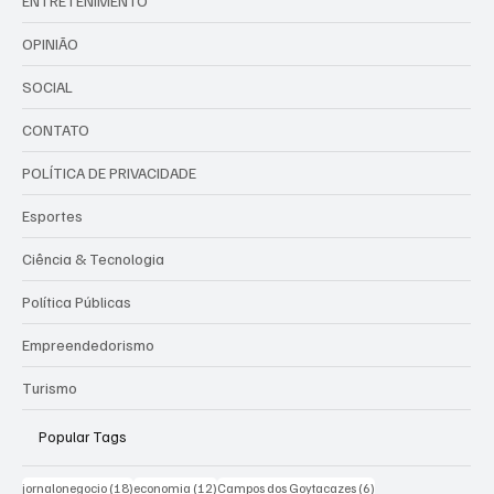
ENTRETENIMENTO
OPINIÃO
SOCIAL
CONTATO
POLÍTICA DE PRIVACIDADE
Esportes
Ciência & Tecnologia
Política Públicas
Empreendedorismo
Turismo
Popular Tags
18 posts
12 posts
6 posts
jornalonegocio
(18)
economia
(12)
Campos dos Goytacazes
(6)