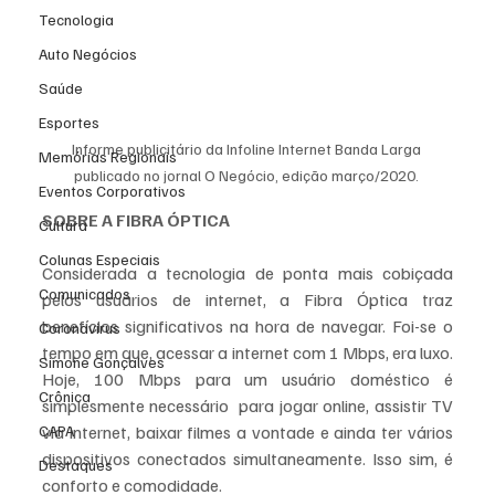
Tecnologia
Auto Negócios
Saúde
Esportes
Informe publicitário da Infoline Internet Banda Larga 
Memórias Regionais
publicado no jornal O Negócio, edição março/2020. 
Eventos Corporativos
SOBRE A FIBRA ÓPTICA
Cultura
Colunas Especiais
Considerada a tecnologia de ponta mais cobiçada 
Comunicados
pelos usuários de internet, a Fibra Óptica traz 
benefícios significativos na hora de navegar. Foi-se o 
Coronavírus
tempo em que, acessar a internet com 1 Mbps, era luxo. 
Simone Gonçalves
Hoje, 100 Mbps para um usuário doméstico é 
Crônica
simplesmente necessário  para jogar online, assistir TV 
CAPA
via internet, baixar filmes a vontade e ainda ter vários 
dispositivos conectados simultaneamente. Isso sim, é 
Destaques
conforto e comodidade. 