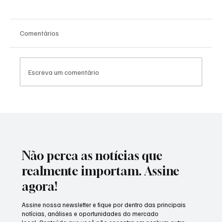
Comentários
Escreva um comentário
Erika Hilton é eleita presidente da Comissão
de Defesa dos Direitos da Mulher na
Câmara
Não perca as notícias que
realmente importam. Assine
agora!
Assine nossa newsletter e fique por dentro das principais
notícias, análises e oportunidades do mercado