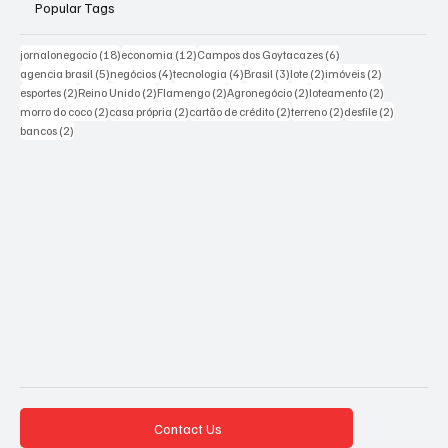
Popular Tags
18 posts
12 posts
6 posts
jornalonegocio
(18)
economia
(12)
Campos dos Goytacazes
(6)
5 posts
4 posts
4 posts
3 posts
2 posts
2 posts
agencia brasil
(5)
negócios
(4)
tecnologia
(4)
Brasil
(3)
lote
(2)
imóveis
(2)
2 posts
2 posts
2 posts
2 posts
2 posts
esportes
(2)
Reino Unido
(2)
Flamengo
(2)
Agronegócio
(2)
loteamento
(2)
2 posts
2 posts
2 posts
2 posts
2 posts
morro do coco
(2)
casa própria
(2)
cartão de crédito
(2)
terreno
(2)
desfile
(2)
2 posts
bancos
(2)
Contact Us