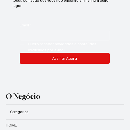
local. Conteúdo que você não encontra em nenhum outro
lugar.
Email
*
Quero receber novidades e conteúdos 
exclusivos por e-mail.
Assinar Agora
O Negócio
Categories
HOME