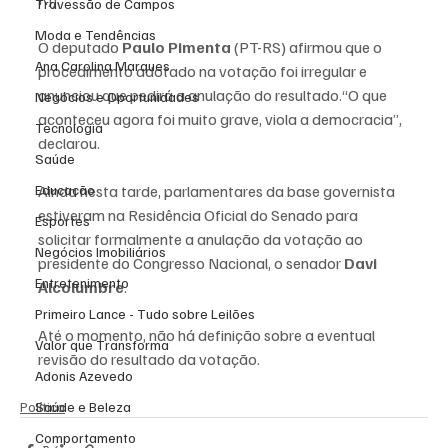
Travessão de Campos
Moda e Tendências
O deputado 
Paulo Pimenta
 (PT-RS) afirmou que o 
Ana Carolina Marques
procedimento adotado na votação foi irregular e 
anunciou que pedirá a anulação do resultado.“O que 
Negócios e Oportunidades
aconteceu agora foi muito grave, viola a democracia”, 
Tecnologia
declarou.
Saúde
Educação
Ainda nesta tarde, parlamentares da base governista 
estiveram na Residência Oficial do Senado para 
Esportes
solicitar formalmente a anulação da votação ao 
Negócios Imobiliários
presidente do Congresso Nacional, o senador 
Davi 
Entretenimento
Alcolumbre
.
Primeiro Lance - Tudo sobre Leilões
Até o momento, não há definição sobre a eventual 
Valor que Transforma
revisão do resultado da votação.
Adonis Azevedo
Saúde e Beleza
Política
Comportamento