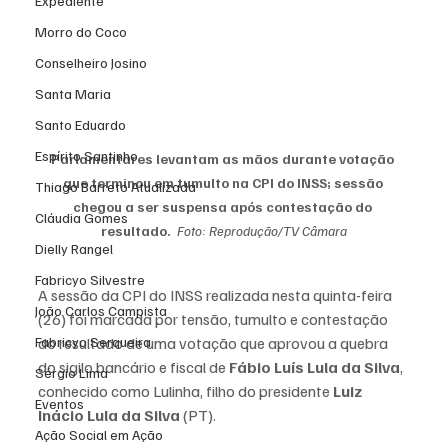
Expediente
Morro do Coco
Conselheiro Josino
Santa Maria
Santo Eduardo
Espírito Santinho
Parlamentares levantam as mãos durante votação 
que terminou em tumulto na CPI do INSS; sessão 
Thiago Barreto Atualizada
chegou a ser suspensa após contestação do 
Cláudia Gomes
resultado. 
Foto: Reprodução/TV Câmara
Dielly Rangel
Fabricyo Silvestre
A sessão da CPI do INSS realizada nesta quinta-feira 
João Carlos Campista
(26) foi marcada por tensão, tumulto e contestação 
Fabricyo Serqueira
do resultado de uma votação que aprovou a quebra 
do sigilo bancário e fiscal de 
Fábio Luís Lula da Silva
, 
Sérgio Lima
conhecido como Lulinha, filho do presidente 
Luiz 
Eventos
Inácio Lula da Silva
 (PT).
Ação Social em Ação