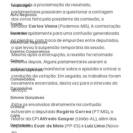
Logo após a proclamação do resultado, 
Tecnologia
parlamentares passaram a questionar a contagem 
Auto Negócios
dos votos feita pelo presidente da comissão, o 
Saúde
senador 
Carlos Viana
 (Podemos-MG). A contestação 
evoluiu rapidamente para uma confusão generalizada 
Esportes
no plenário, com troca de empurrões entre deputados, 
Memórias Regionais
o que levou à suspensão temporária da sessão.
Eventos Corporativos
Mesmo após a interrupção, a reunião foi retomada 
Cultura
minutos depois. Alguns parlamentares usaram a 
palavra para se manifestar sobre o episódio e criticar a 
Colunas Especiais
condução da votação. Em seguida, os trabalhos foram 
Comunicados
novamente encerrados, desta vez para o intervalo do 
Coronavírus
almoço. 
Simone Gonçalves
Entre os envolvidos diretamente na confusão 
Crônica
estiveram o deputado 
Rogério Correa
 (PT-MG), o 
CAPA
relator da CPI 
Alfredo Gaspar
 (União-AL), além dos 
Destaques
deputados 
Evair de Melo
 (PP-ES) e 
Luiz Lima
 (Novo-
RJ). 