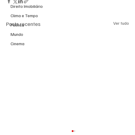
Direito Imobiliário
Clima e Tempo
Posts recentes
Ver tudo
Política
Mundo
Cinema