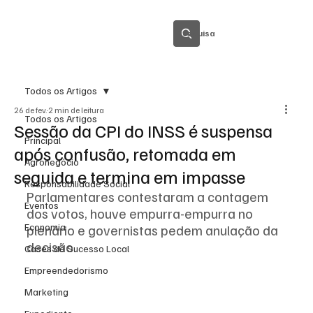
Pesquisa
Todos os Artigos
26 de fev.
2 min de leitura
Todos os Artigos
Sessão da CPI do INSS é suspensa
Principal
após confusão, retomada em
Agronegócio
seguida e termina em impasse
Responsabilidade Social
Parlamentares contestaram a contagem 
Eventos
dos votos, houve empurra-empurra no 
Economia
plenário e governistas pedem anulação da 
decisão.
Cases de Sucesso Local
Empreendedorismo
Marketing