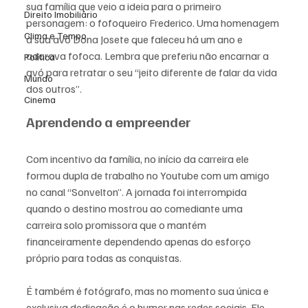
sua família que veio a ideia para o primeiro 
Direito Imobiliário
personagem: o fofoqueiro Frederico. Uma homenagem 
Clima e Tempo
à sua avó Dona Josete que faleceu há um ano e 
adorava fofoca. Lembra que preferiu não encarnar a 
Política
avó para retratar o seu “jeito diferente de falar da vida 
Mundo
dos outros”.
Cinema
Aprendendo a empreender
Com incentivo da família, no início da carreira ele 
formou dupla de trabalho no Youtube com um amigo 
no canal “Sonvelton”. A jornada foi interrompida 
quando o destino mostrou ao comediante uma 
carreira solo promissora que o mantém 
financeiramente dependendo apenas do esforço 
próprio para todas as conquistas.
É também é fotógrafo, mas no momento sua única e 
exclusiva dedicação é o humor nas redes sociais. Ele 