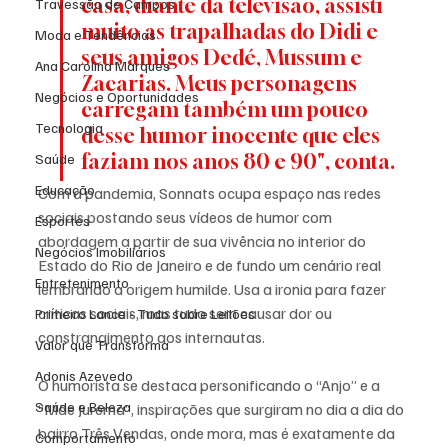
casa, diante da televisão, assisti 
Travessão de Campos
muito as trapalhadas do Didi e 
Moda e Tendências
seus amigos Dedé, Mussum e 
Ana Carolina Marques
Zacarias. Meus personagens 
Negócios e Oportunidades
carregam também um pouco 
Tecnologia
desse humor inocente que eles 
faziam nos anos 80 e 90", conta. 
Saúde
Educação
Com a pandemia, Sonnats ocupa espaço nas redes 
sociais postando seus vídeos de humor com 
Esportes
abordagem a partir de sua vivência no interior do 
Negócios Imobiliários
Estado do Rio de Janeiro e de fundo um cenário real 
Entretenimento
lembrando a origem humilde. Usa a ironia para fazer 
críticas sociais, mas tudo sem causar dor ou 
Primeiro Lance - Tudo sobre Leilões
constrangimento aos internautas.
Valor que Transforma
Adonis Azevedo
O humorista se destaca personificando o “Anjo” e a 
Saúde e Beleza
“Mãe Jurema”, inspirações que surgiram no dia a dia do 
bairro Três Vendas, onde mora, mas é exatamente da 
Comportamento