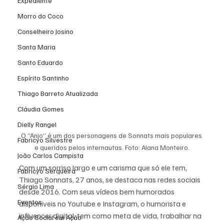
Expediente
Morro do Coco
Conselheiro Josino
Santa Maria
Santo Eduardo
Espírito Santinho
Thiago Barreto Atualizada
Cláudia Gomes
Dielly Rangel
O “Anjo” é um dos personagens de Sonnats mais populares 
Fabricyo Silvestre
e queridos pelos internautas. Foto: Alana Monteiro.
João Carlos Campista
Com um sorriso largo e um carisma que só ele tem, 
Fabricyo Serqueira
Thiago Sonnats, 27 anos, se destaca nas redes sociais 
Sérgio Lima
desde 2016. Com seus vídeos bem humorados 
Eventos
disponiveis no Youtube e Instagram, o humorista e 
influencer digital, tem como meta de vida, trabalhar na 
Ação Social em Ação