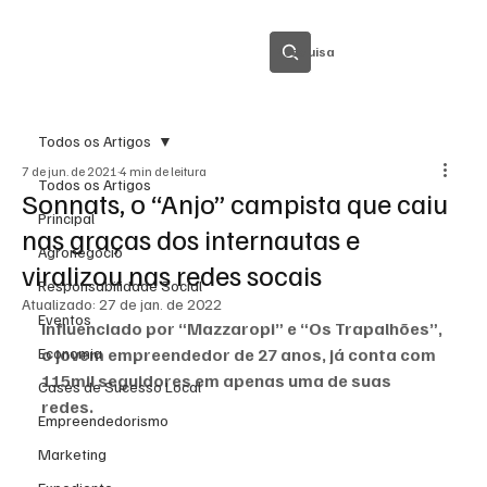
Pesquisa
Todos os Artigos
7 de jun. de 2021
4 min de leitura
Todos os Artigos
Sonnats, o “Anjo” campista que caiu
Principal
nas graças dos internautas e
Agronegócio
viralizou nas redes socais
Responsabilidade Social
Atualizado:
27 de jan. de 2022
Eventos
Influenciado por “Mazzaropi” e “Os Trapalhões”, 
Economia
o jovem empreendedor de 27 anos, já conta com 
115mil seguidores em apenas uma de suas 
Cases de Sucesso Local
redes. 
Empreendedorismo
Marketing