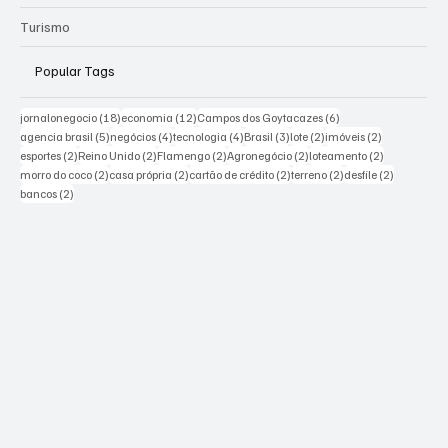
Turismo
Popular Tags
18 posts
12 posts
6 posts
jornalonegocio
(18)
economia
(12)
Campos dos Goytacazes
(6)
5 posts
4 posts
4 posts
3 posts
2 posts
2 posts
agencia brasil
(5)
negócios
(4)
tecnologia
(4)
Brasil
(3)
lote
(2)
imóveis
(2)
2 posts
2 posts
2 posts
2 posts
2 posts
esportes
(2)
Reino Unido
(2)
Flamengo
(2)
Agronegócio
(2)
loteamento
(2)
2 posts
2 posts
2 posts
2 posts
2 posts
morro do coco
(2)
casa própria
(2)
cartão de crédito
(2)
terreno
(2)
desfile
(2)
2 posts
bancos
(2)