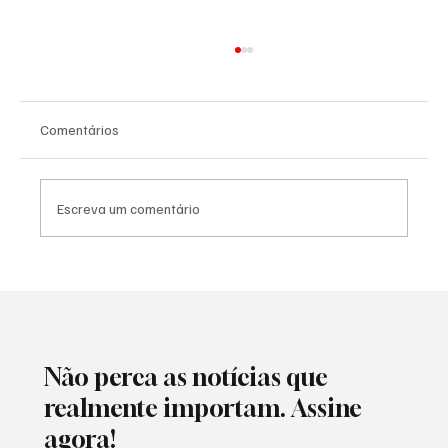
Comentários
Escreva um comentário
Homem-Aranha "invade" São Paulo com
teia gigante em relógio de rua e surpreende
quem passa pelo Ibirapuera
Não perca as notícias que
realmente importam. Assine
agora!