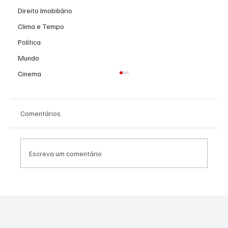
Direito Imobiliário
Clima e Tempo
Política
Mundo
Cinema
Comentários
Escreva um comentário
Morro do Coco avança na inclusão: novo PU
amplia atendimento a crianças atípicas e
Run Fest TEA mobiliza a comunidade.