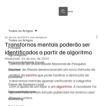
Pesquisa
Todos os Artigos
24 de nov. de 2019
1 min de leitura
Todos os Artigos
Transtornos mentais poderão ser
Principal
identificados a partir de algoritmo
Agronegócio
Atualizado:
24 de nov. de 2019
Responsabilidade Social
Cientistas da Universidade Nacional de Pesquisa 
Nuclear da Rússia desenvolveram um novo método de 
Eventos
análise da 
escrita
 que pode facilitar a detecção de 
Economia
transtornos mentais apenas verificando a caligrafia 
Cases de Sucesso Local
com a ajuda de um laser e um 
algoritmo
. A novidade foi 
Empreendedorismo
apresentada em um estudo publicado na revista 
Laser 
Physics Letters
.
Marketing