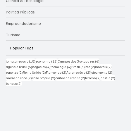
Ciência & Tecnologia
Política Públicas
Empreendedorismo
Turismo
Popular Tags
18 posts
12 posts
6 posts
jornalonegocio
(18)
economia
(12)
Campos dos Goytacazes
(6)
5 posts
4 posts
4 posts
3 posts
2 posts
2 posts
agencia brasil
(5)
negócios
(4)
tecnologia
(4)
Brasil
(3)
lote
(2)
imóveis
(2)
2 posts
2 posts
2 posts
2 posts
2 posts
esportes
(2)
Reino Unido
(2)
Flamengo
(2)
Agronegócio
(2)
loteamento
(2)
2 posts
2 posts
2 posts
2 posts
2 posts
morro do coco
(2)
casa própria
(2)
cartão de crédito
(2)
terreno
(2)
desfile
(2)
2 posts
bancos
(2)