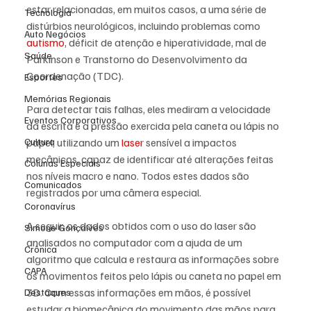
estar relacionadas, em muitos casos, a uma série de 
Tecnologia
distúrbios neurológicos, incluindo problemas como 
Auto Negócios
autismo
, déficit de atenção e hiperatividade, mal de 
Saúde
Parkinson e Transtorno do Desenvolvimento da 
Coordenação (TDC).
Esportes
Memórias Regionais
Para detectar tais falhas, eles mediram a velocidade 
Eventos Corporativos
da escrita e a pressão exercida pela caneta ou lápis no 
papel, utilizando um 
laser
 sensível a impactos 
Cultura
mecânicos, capaz de identificar até alterações feitas 
Colunas Especiais
nos níveis macro e nano. Todos estes dados são 
Comunicados
registrados por uma câmera especial.
Coronavírus
A seguir, os dados obtidos com o uso do laser são 
Simone Gonçalves
analisados no computador com a ajuda de um 
Crônica
algoritmo que calcula e restaura as informações sobre 
CAPA
os movimentos feitos pelo lápis ou caneta no papel em 
3D. Com essas informações em mãos, é possível 
Destaques
estudar a biomecânica do movimento das mãos para 