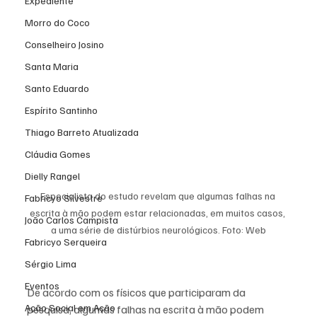
Expediente
Morro do Coco
Conselheiro Josino
Santa Maria
Santo Eduardo
Espírito Santinho
Thiago Barreto Atualizada
Cláudia Gomes
Dielly Rangel
Especialista do estudo revelam que algumas falhas na 
Fabricyo Silvestre
escrita à mão podem estar relacionadas, em muitos casos, 
João Carlos Campista
a uma série de distúrbios neurológicos. Foto: Web
Fabricyo Serqueira
Sérgio Lima
Eventos
De acordo com os físicos que participaram da 
Ação Social em Ação
pesquisa, algumas falhas na escrita à mão podem 