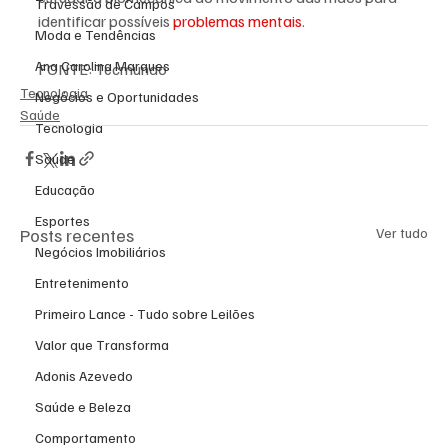
Travessão de Campos
identificar possíveis 
problemas mentais
.
Moda e Tendências
Ana Carolina Marques
FONTE: Tecmundo
Tecnologia
Negócios e Oportunidades
Saúde
Tecnologia
Saúde
Educação
Esportes
Posts recentes
Ver tudo
Negócios Imobiliários
Entretenimento
Primeiro Lance - Tudo sobre Leilões
Valor que Transforma
Adonis Azevedo
Saúde e Beleza
Comportamento