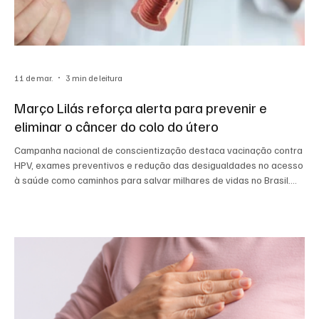
11 de mar.
3 min de leitura
Março Lilás reforça alerta para prevenir e
eliminar o câncer do colo do útero
Campanha nacional de conscientização destaca vacinação contra
HPV, exames preventivos e redução das desigualdades no acesso
à saúde como caminhos para salvar milhares de vidas no Brasil.
Laço lilás simbolizando a campanha de conscientização sobre o
câncer do colo do útero. Foto: Internet. O mês de março ganhou um
importante significado para a saúde da mulher no Brasil.
Conhecido como Março Lilás , o período é dedicado à
conscientização, prevenção e combate ao câncer do colo d