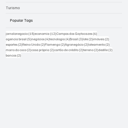
Turismo
Popular Tags
18 posts
12 posts
6 posts
jornalonegocio
(18)
economia
(12)
Campos dos Goytacazes
(6)
5 posts
4 posts
4 posts
3 posts
2 posts
2 posts
agencia brasil
(5)
negócios
(4)
tecnologia
(4)
Brasil
(3)
lote
(2)
imóveis
(2)
2 posts
2 posts
2 posts
2 posts
2 posts
esportes
(2)
Reino Unido
(2)
Flamengo
(2)
Agronegócio
(2)
loteamento
(2)
2 posts
2 posts
2 posts
2 posts
2 posts
morro do coco
(2)
casa própria
(2)
cartão de crédito
(2)
terreno
(2)
desfile
(2)
2 posts
bancos
(2)