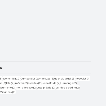
gs
18 posts
12 posts
6 posts
5 posts
4 posts
8)
economia
(12)
Campos dos Goytacazes
(6)
agencia brasil
(5)
negócios
(4)
sts
3 posts
2 posts
2 posts
2 posts
2 posts
2 posts
il
(3)
lote
(2)
imóveis
(2)
esportes
(2)
Reino Unido
(2)
Flamengo
(2)
posts
2 posts
2 posts
2 posts
2 posts
oteamento
(2)
morro do coco
(2)
casa própria
(2)
cartão de crédito
(2)
2 posts
2 posts
(2)
bancos
(2)