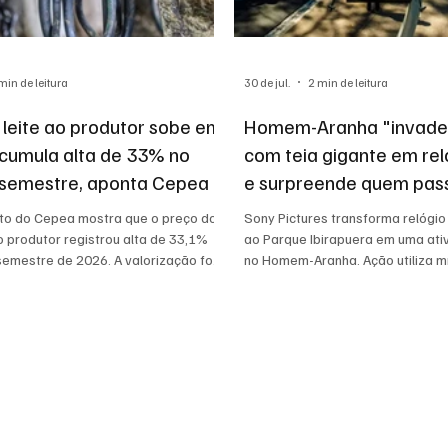
min de leitura
30 de jul.
2 min de leitura
 leite ao produtor sobe em
Homem-Aranha "invade
acumula alta de 33% no
com teia gigante em rel
 semestre, aponta Cepea
e surpreende quem pas
Ibirapuera
o do Cepea mostra que o preço do
Sony Pictures transforma relógio
o produtor registrou alta de 33,1%
ao Parque Ibirapuera em uma ati
semestre de 2026. A valorização foi
no Homem-Aranha. Ação utiliza m
a pela menor oferta de matéria-
aproximar fãs do universo do heró
a firmeza do mercado de derivados. A
explica os impactos para pequenos
 consumidores e as perspectivas
.