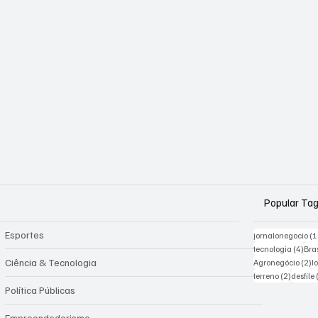
Popular Ta
Esportes
jornalonegocio
(1
4 po
tecnologia
(4)
Bras
2 
Ciência & Tecnologia
Agronegócio
(2)
l
2 posts
terreno
(2)
desfile
Política Públicas
Empreendedorismo