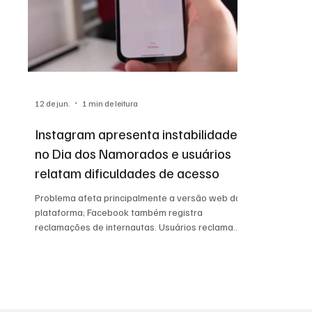
12 de jun.
1 min de leitura
Instagram apresenta instabilidade
no Dia dos Namorados e usuários
relatam dificuldades de acesso
Problema afeta principalmente a versão web da
plataforma; Facebook também registra
reclamações de internautas. Usuários reclamam
de instabilidade no Instagram nesta manhá —
Foto: Reprodução/Pexels Usuários de diferentes
regiões relataram, na manhã desta sexta-feira
(12), dificuldades para acessar o Instagram. As
reclamações se concentraram principalmente na