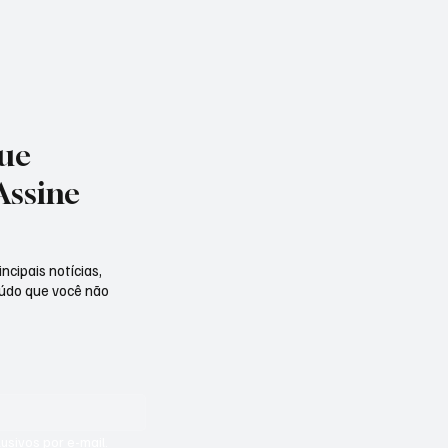
que
Assine
ncipais notícias,
eúdo que você não
sivos por e-mail.