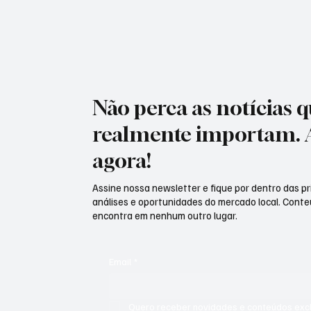
versão web da rede social, utilizada por meio de
navegadores em computadores. Nas redes
sociais, diversos internautas co
Não perca as notícias 
realmente importam. 
agora!
Assine nossa newsletter e fique por dentro das pri
análises e oportunidades do mercado local. Cont
encontra em nenhum outro lugar.
Email
*
Quero receber novidades e conteúdos exclu