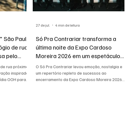
27 de jul.
4 min de leitura
" São Paulo
Só Pra Contrariar transforma a
ógio de rua
última noite da Expo Cardoso
sa pelo
Moreira 2026 em um espetáculo
de emoção, nostalgia e celebração
 de rua próximo
O Só Pra Contrariar levou emoção, nostalgia e
vação inspirada
um repertório repleto de sucessos ao
ídia OOH para
encerramento da Expo Cardoso Moreira 2026.
i.
Confira a cobertura especial de Cláudia Gomes.