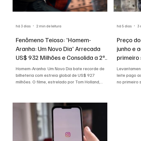
há 3 dias
2 min de leitura
há 5 dias
3 
Fenômeno Teioso: 'Homem-
Preço do
Aranha: Um Novo Dia' Arrecada
junho e 
US$ 932 Milhões e Consolida a 2ª
primeiro
Maior Estreia da História do
Homem-Aranha: Um Novo Dia bate recorde de
Levantament
Cinema
bilheteria com estreia global de US$ 927
leite pago a
milhões. O filme, estrelado por Tom Holland,
no primeiro 
arrecadou US$ 355 milhões nos Estados Unidos
impulsionad
e Canadá e mais US$ 572 milhões no mercado
prima e pel
internacional, tornando-se a segunda maior
reportagem 
estreia mundial da história do cinema.
produtores,
para o setor