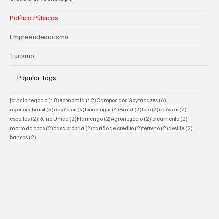
Política Públicas
Empreendedorismo
Turismo
Popular Tags
18 posts
12 posts
6 posts
jornalonegocio
(18)
economia
(12)
Campos dos Goytacazes
(6)
5 posts
4 posts
4 posts
3 posts
2 posts
2 posts
agencia brasil
(5)
negócios
(4)
tecnologia
(4)
Brasil
(3)
lote
(2)
imóveis
(2)
2 posts
2 posts
2 posts
2 posts
2 posts
esportes
(2)
Reino Unido
(2)
Flamengo
(2)
Agronegócio
(2)
loteamento
(2)
2 posts
2 posts
2 posts
2 posts
2 posts
morro do coco
(2)
casa própria
(2)
cartão de crédito
(2)
terreno
(2)
desfile
(2)
2 posts
bancos
(2)