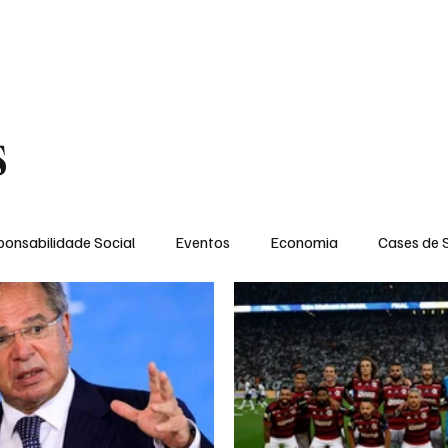
MENTO
OPINIÃO
SOCIAL
CONTATO
POLÍTICA DE PRIVACIDADE
s
onsabilidade Social
Eventos
Economia
Cases de 
no
Santa Maria
Santo Eduardo
Espírito Santinho
 Campista
Fabricyo Serqueira
Sérgio Lima
Eventos