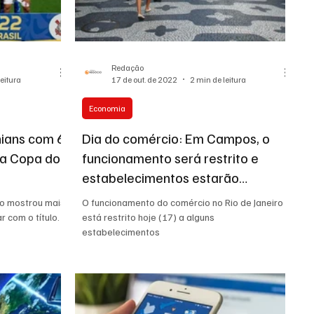
Redação
leitura
17 de out. de 2022
2 min de leitura
Economia
ians com 6
Dia do comércio: Em Campos, o
 da Copa do
funcionamento será restrito e
estabelecimentos estarão
fechados.
go mostrou mais
O funcionamento do comércio no Rio de Janeiro
r com o título.
está restrito hoje (17) a alguns
estabelecimentos