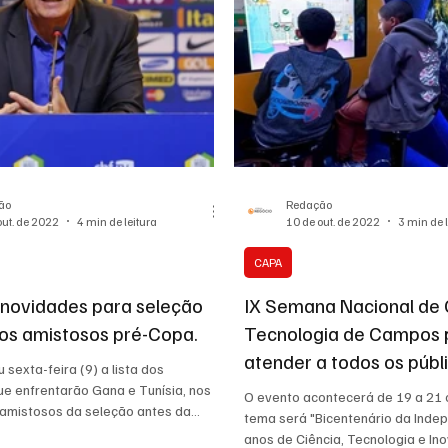
ão
Redação
out. de 2022
4 min de leitura
10 de out. de 2022
3 min de 
CAPA
s novidades para seleção
IX Semana Nacional de 
mos amistosos pré-Copa.
Tecnologia de Campos 
atender a todos os públ
 sexta-feira (9) a lista dos
ue enfrentarão Gana e Tunísia, nos
O evento acontecerá de 19 a 21 
 amistosos da seleção antes da
tema será "Bicentenário da Inde
anos de Ciência, Tecnologia e Ino