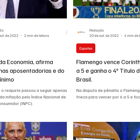
ias Regionais
Eventos Corporativos
Cultura
ão
Redação
out. de 2022
2 min de leitura
20 de out. de 2022
4 min de 
Esportes
 da Economia, afirma
Flamengo vence Corinth
 nas aposentadorias e do
a 5 e ganha o 4º Titulo
mínimo
Brasil.
 o reajuste passou a seguir apenas
Na disputa de pênaltis o Flamen
da inflação pelo Índice Nacional de
frieza para vencer por 6 a 5 e fica
onsumidor (INPC).