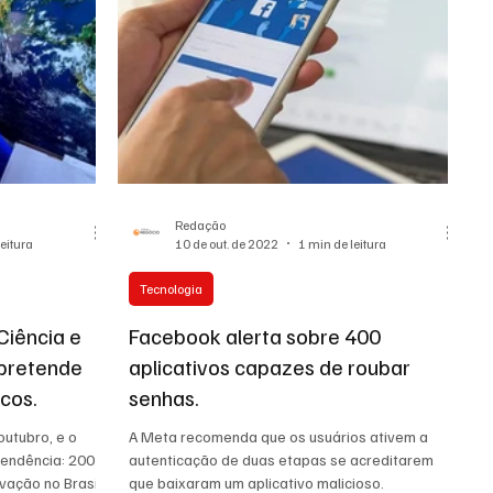
Redação
leitura
10 de out. de 2022
1 min de leitura
Tecnologia
Ciência e
Facebook alerta sobre 400
pretende
aplicativos capazes de roubar
icos.
senhas.
outubro, e o
A Meta recomenda que os usuários ativem a
pendência: 200
autenticação de duas etapas se acreditarem
vação no Brasil
que baixaram um aplicativo malicioso.