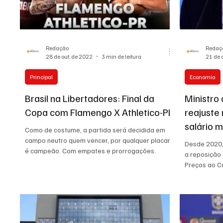
Auto Negócios
Saúde
Esportes
Memór
Redação
Redaç
28 de out. de 2022
3 min de leitura
21 de 
Principal
Economia
Brasil na Libertadores: Final da
Ministro
Copa com Flamengo X Athletico-PR
reajuste
salário 
Como de costume, a partida será decidida em
campo neutro quem vencer, por qualquer placar,
Desde 2020,
é campeão. Com empates e prorrogações.
a reposição 
Preços ao C