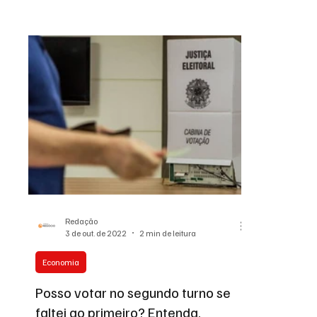
declaração .
Redação
3 de out. de 2022
2 min de leitura
Economia
Posso votar no segundo turno se
faltei ao primeiro? Entenda.