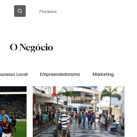
Pesquisa
O Negócio
Sucesso Local
Empreendedorismo
Marketing
Thiago Barreto Atualizada
Cláudia Gomes
Ação Social em Ação
Tecnologia