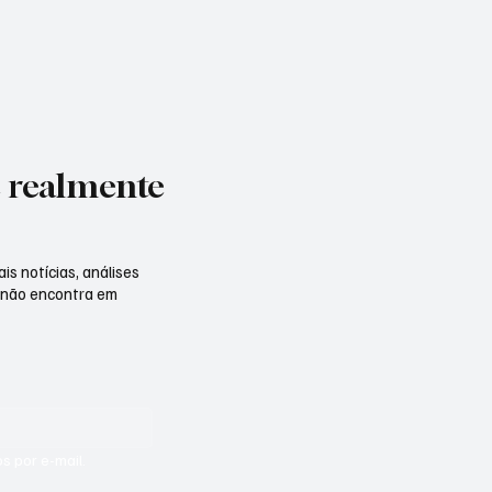
e realmente
is notícias, análises
 não encontra em
s por e-mail.