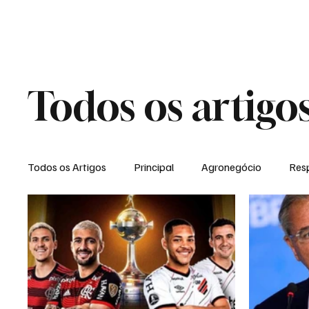
NOTÍCIAS
GERAL
ENTRETENI
Todos os artigo
Todos os Artigos
Principal
Agronegócio
Resp
Expediente
Morro do Coco
Conselheiro Josi
Dielly Rangel
Fabricyo Silvestre
João Carlos