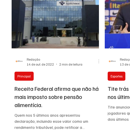
Redação
Redaç
14 de out. de 2022
2 min de leitura
13 de 
Principal
Esportes
Receita Federal afirma que não há
Tite trá
mais imposto sobre pensão
nos últi
alimentícia.
Tite anunciou
jogadores q
Quem nos 5 últimos anos apresentou
dois últimos
declaração, incluindo esse valor como um
Copa.
rendimento tributável, pode retificar a