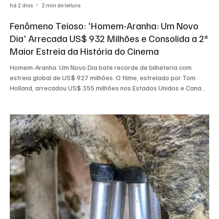
há 2 dias
2 min de leitura
Fenômeno Teioso: 'Homem-Aranha: Um Novo
Dia' Arrecada US$ 932 Milhões e Consolida a 2ª
Maior Estreia da História do Cinema
Homem-Aranha: Um Novo Dia bate recorde de bilheteria com
estreia global de US$ 927 milhões. O filme, estrelado por Tom
Holland, arrecadou US$ 355 milhões nos Estados Unidos e Canadá
e mais US$ 572 milhões no mercado internacional, tornando-se a
segunda maior estreia mundial da história do cinema.