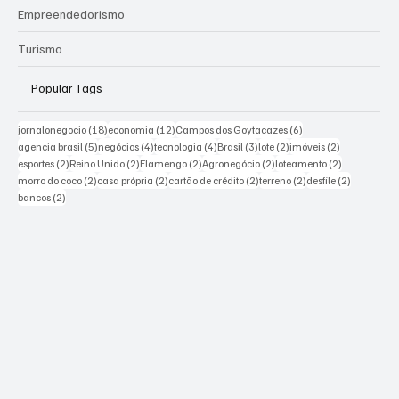
Empreendedorismo
Turismo
Popular Tags
18 posts
12 posts
6 posts
jornalonegocio
(18)
economia
(12)
Campos dos Goytacazes
(6)
5 posts
4 posts
4 posts
3 posts
2 posts
2 posts
agencia brasil
(5)
negócios
(4)
tecnologia
(4)
Brasil
(3)
lote
(2)
imóveis
(2)
2 posts
2 posts
2 posts
2 posts
2 posts
esportes
(2)
Reino Unido
(2)
Flamengo
(2)
Agronegócio
(2)
loteamento
(2)
2 posts
2 posts
2 posts
2 posts
2 posts
morro do coco
(2)
casa própria
(2)
cartão de crédito
(2)
terreno
(2)
desfile
(2)
2 posts
bancos
(2)