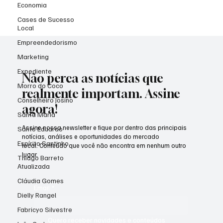
Economia
Cases de Sucesso
Local
Empreendedorismo
Marketing
Expediente
Não perca as notícias que
Morro do Coco
realmente importam. Assine
Conselheiro Josino
agora!
Santa Maria
Assine nossa newsletter e fique por dentro das principais
Santo Eduardo
notícias, análises e oportunidades do mercado
Espírito Santinho
local. Conteúdo que você não encontra em nenhum outro
lugar.
Thiago Barreto
Atualizada
Cláudia Gomes
Email
*
Dielly Rangel
Fabricyo Silvestre
Quero receber novidades e conteúdos 