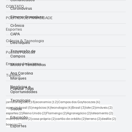
CONTATO
Coronavírus
Simone Gonçalves
POLÍTICA DE PRIVACIDADE
Crônica
Esportes
CAPA
Ciência & Tecnologia
Destaques
Travessão de
Política Públicas
Campos
Empreendedorismo
Moda e Tendências
Ana Carolina
Turismo
Marques
Negócios e
Popular Tags
Oportunidades
Tecnologia
18 posts
12 posts
6 posts
jornalonegocio
(18)
economia
(12)
Campos dos Goytacazes
(6)
5 posts
4 posts
4 posts
3 posts
2 posts
2 posts
agencia brasil
(5)
negócios
(4)
tecnologia
(4)
Brasil
(3)
lote
(2)
imóveis
(2)
Saúde
2 posts
2 posts
2 posts
2 posts
2 posts
esportes
(2)
Reino Unido
(2)
Flamengo
(2)
Agronegócio
(2)
loteamento
(2)
Educação
2 posts
2 posts
2 posts
2 posts
2 posts
morro do coco
(2)
casa própria
(2)
cartão de crédito
(2)
terreno
(2)
desfile
(2)
2 posts
bancos
(2)
Esportes