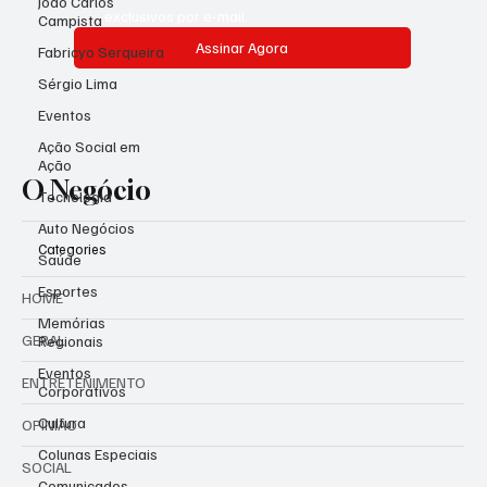
João Carlos
exclusivos por e-mail.
Campista
Assinar Agora
Fabricyo Serqueira
Sérgio Lima
Eventos
Ação Social em
Ação
O Negócio
Tecnologia
Auto Negócios
Categories
Saúde
Esportes
HOME
Memórias
GERAL
Regionais
Eventos
ENTRETENIMENTO
Corporativos
Cultura
OPINIÃO
Colunas Especiais
SOCIAL
Comunicados