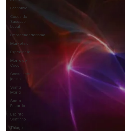
Economia
Cases de
Sucesso
Local
Empreendedorismo
Marketing
Expediente
Morro do
Coco
Conselheiro
Josino
Santa
Maria
Santo
Eduardo
Espírito
Santinho
Thiago