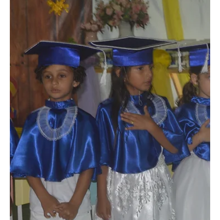
17 de jan. de 2020
2 min de leitura
Eventos
Piscina de São Sebastião realiza primeira festa
para seus clientes
Piscina São Sebastião, em Santo Eduardo, recebeu mais de 400
pessoas na Confraternização de Fim de Ano. Esta foi a primeira
grande festa de