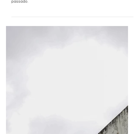
21 de jan. de 2021
3 min de leitura
Eventos
Liga Brasileira de Free Fire volta com
transmissão ao vivo em TV aberta
Temporada começa neste sabado (23). O campeonato será
exibido no canal Loading, por UHF, que entrou no ar em dezembro
passado.