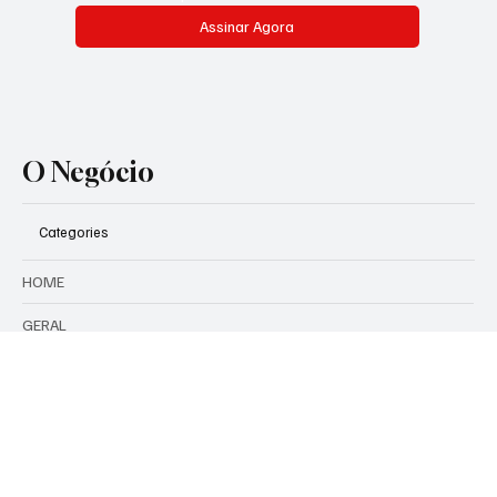
Não perca as notícias que
realmente importam. Assine
agora!
Assine nossa newsletter e fique por dentro das principais
notícias, análises e oportunidades do mercado
local. Conteúdo que você não encontra em nenhum outro
lugar.
Email
*