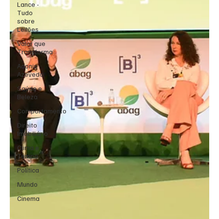
Lance -
Tudo
sobre
Leilões
Valor que
Transforma
Adonis
Azevedo
Saúde e
Beleza
Comportamento
Direito
Imobiliário
Clima e
Tempo
Política
Mundo
Cinema