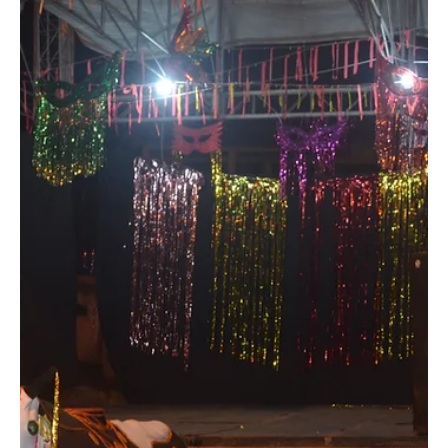
Cláudia Gomes
6 de abr. de 2020
3 min de leitura
Eventos
Páscoa: seus diferentes significados e
simbolismos
Conheça as curiosidades da Páscoa - uma tradição milenar cheia
de simbolismos e significados.