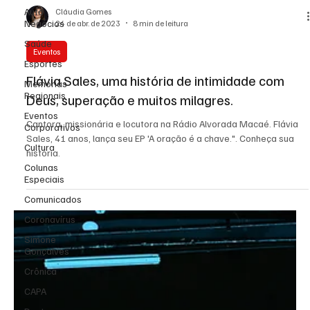
Auto
Negócios
Saúde
Cláudia Gomes
24 de abr. de 2023
8 min de leitura
Esportes
Memórias
Eventos
Regionais
Flávia Sales, uma história de intimidade com
Eventos
Corporativos
Deus, superação e muitos milagres.
Cultura
Cantora, missionária e locutora na Rádio Alvorada Macaé. Flávia
Colunas
Sales, 41 anos, lança seu EP 'A oração é a chave.". Conheça sua
Especiais
história.
Comunicados
Coronavírus
Simone
Gonçalves
Crônica
CAPA