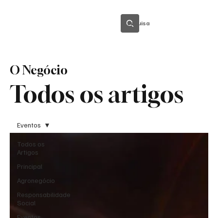
Pesquisa
O Negócio
Todos os artigos
Eventos
Todos os
Artigos
Principal
Agronegócio
Responsabilidade
Social
Eventos