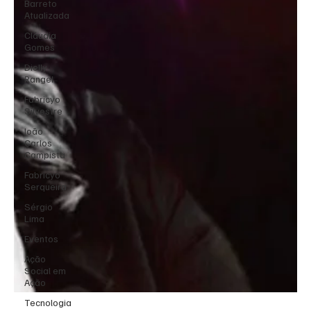
Barreto
Atualizada
Cláudia
Gomes
Dielly
Rangel
Fabricyo
Silvestre
João
Carlos
Campista
Fabricyo
Serqueira
Sérgio
Lima
Eventos
Ação
Social em
Ação
Tecnologia