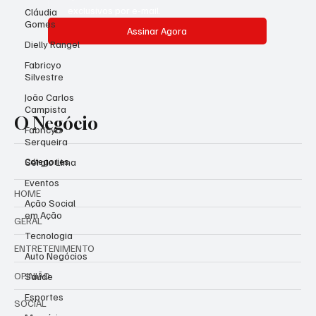
exclusivos por e-mail.
Cláudia
Gomes
Assinar Agora
Dielly Rangel
Fabricyo
Silvestre
João Carlos
Campista
O Negócio
Fabricyo
Serqueira
Categories
Sérgio Lima
Eventos
HOME
Ação Social
em Ação
GERAL
Tecnologia
ENTRETENIMENTO
Auto Negócios
OPINIÃO
Saúde
Esportes
SOCIAL