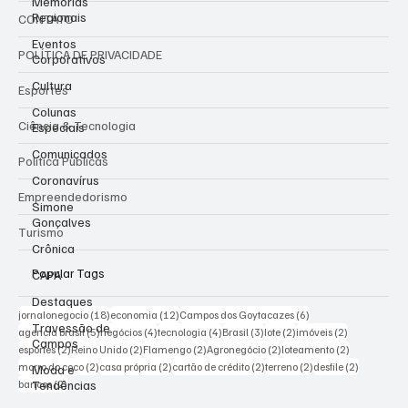
Memórias
Regionais
CONTATO
Eventos
POLÍTICA DE PRIVACIDADE
Corporativos
Cultura
Esportes
Colunas
Ciência & Tecnologia
Especiais
Comunicados
Política Públicas
Coronavírus
Empreendedorismo
Simone
Gonçalves
Turismo
Crônica
Popular Tags
CAPA
Destaques
18 posts
12 posts
6 posts
jornalonegocio
(18)
economia
(12)
Campos dos Goytacazes
(6)
Travessão de
5 posts
4 posts
4 posts
3 posts
2 posts
2 posts
agencia brasil
(5)
negócios
(4)
tecnologia
(4)
Brasil
(3)
lote
(2)
imóveis
(2)
Campos
2 posts
2 posts
2 posts
2 posts
2 posts
esportes
(2)
Reino Unido
(2)
Flamengo
(2)
Agronegócio
(2)
loteamento
(2)
2 posts
2 posts
2 posts
2 posts
2 posts
morro do coco
(2)
casa própria
(2)
cartão de crédito
(2)
terreno
(2)
desfile
(2)
Moda e
2 posts
Tendências
bancos
(2)