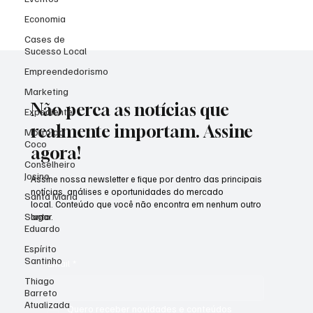
Economia
Cases de
Sucesso Local
Empreendedorismo
Marketing
Não perca as notícias que
Expediente
realmente importam. Assine
Morro do
Coco
agora!
Conselheiro
Josino
Assine nossa newsletter e fique por dentro das principais
notícias, análises e oportunidades do mercado
Santa Maria
local. Conteúdo que você não encontra em nenhum outro
Santo
lugar.
Eduardo
Espírito
Santinho
Email
*
Thiago
Barreto
Atualizada
Quero receber novidades e conteúdos 