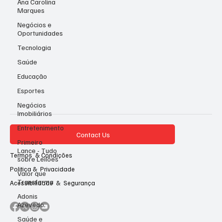
Ana Carolina
Marques
Negócios e
Oportunidades
Tecnologia
Saúde
Educação
Esportes
Negócios
Imobiliários
Entretenimento
Contact Us
Primeiro
Lance - Tudo
Termos & Condições
sobre Leilões
Politica & Privacidade
Valor que
Transforma
Acessibilidade & Segurança
Adonis
Azevedo
Saúde e