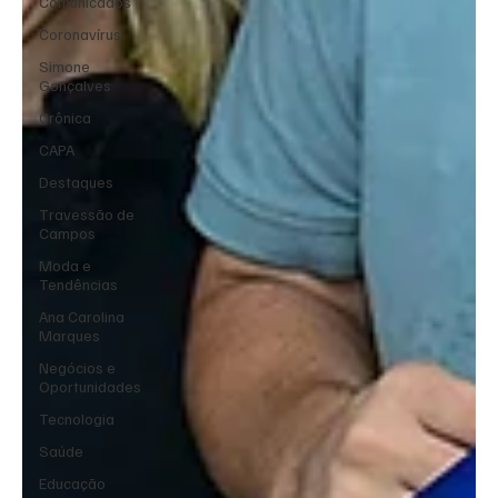
Comunicados
Coronavírus
Simone
Gonçalves
Crônica
CAPA
Destaques
Travessão de
Campos
Moda e
Tendências
Ana Carolina
Marques
Negócios e
Oportunidades
Tecnologia
Saúde
Educação