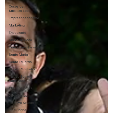
Cases de
Sucesso Local
Empreendedorismo
Marketing
Expediente
Morro do Coco
Conselheiro Josino
Santa Maria
Santo Eduardo
Espírito Santinho
Thiago Barreto
Atualizada
Cláudia Gomes
Dielly Rangel
Fabricyo Silvestre
João Carlos