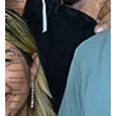
Campista
Fabricyo
Serqueira
Sérgio Lima
Eventos
Ação Social em
Ação
Tecnologia
Auto Negócios
Saúde
Esportes
Memórias
Regionais
Eventos
Corporativos
Cultura
Colunas Especiais