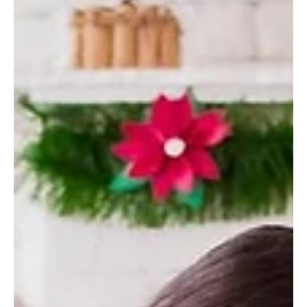
Cláudia Gomes
9 de fev.
3 min de leitura
Esportes
Run Fest TEA reforça tradição de
conscientização do autismo em Morro do Coco
A Run Fest TEA será realizada em 12 de abril de 2026, em Morro
do Coco, unindo corrida, caminhada e ações de conscientização
sobre o Transtorno do Espectro Autista. O evento amplia um
movimento iniciado em 2023 por mães atípicas, educadores e
voluntários, reforçando a importância da inclusão, do combate ao
preconceito e do apoio às famílias.