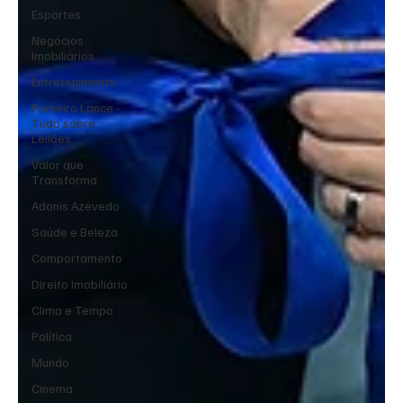
Esportes
Negócios
Imobiliários
Entretenimento
Primeiro Lance -
Tudo sobre
Leilões
Valor que
Transforma
Adonis Azevedo
Saúde e Beleza
Comportamento
Direito Imobiliário
Clima e Tempo
Política
Mundo
Cinema