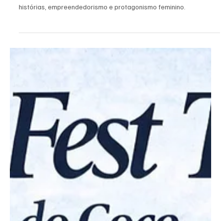
Redação
1 de abr.
3 min de leitura
Morro do Coco
Mulheres Extraordinárias reúne mais de 60
participantes e marca campanha histórica em
Morro do Coco
Evento Mulheres Extraordinárias reuniu mais de 60 mulheres em
Morro do Coco, em Campos dos Goytacazes, celebrando
histórias, empreendedorismo e protagonismo feminino.