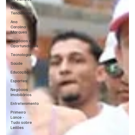
Moda e
Tendências
Ana
Carolina
Marques
Negócios e
Oportunidades
Tecnologia
Saúde
Educação
Esportes
Negócios
Imobiliários
Entretenimento
Primeiro
Lance -
Tudo sobre
Leilões