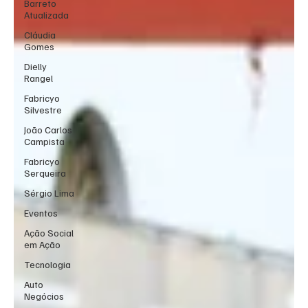
Barreto
Atualizada
Cláudia
Gomes
Dielly
Rangel
Fabricyo
Silvestre
João Carlos
Campista
Fabricyo
Serqueira
Sérgio Lima
Eventos
Ação Social
em Ação
Tecnologia
Auto
Negócios