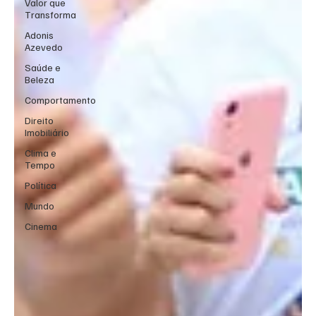
Valor que
Transforma
Adonis
Azevedo
Saúde e
Beleza
Comportamento
Direito
Imobiliário
Clima e
Tempo
Política
Mundo
Cinema