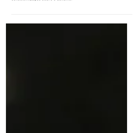
Redação
2 de abr.
3 min de leitura
Morro do Coco
Morro do Coco avança na inclusão: novo PU
amplia atendimento a crianças atípicas e Run
Fest TEA mobiliza a comunidade.
Morro do Coco ganha reforço no atendimento a crianças atípicas
com novo PU e promove a Run Fest TEA, evento que une esporte e
conscientização sobre o autismo.