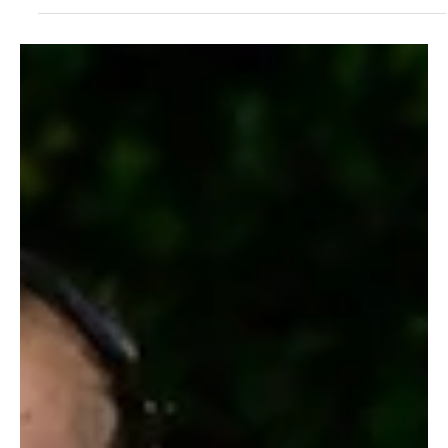
Cláudia Gomes
17 de abr.
3 min de leitura
Esportes
O adeus à “Mão Santa”: Brasil perde Oscar
Schmidt, um dos maiores nomes da sua história
Ex-jogador enfrentava problemas de saúde e não resistiu.
Referência mundial, Oscar marcou época com recordes e feitos
históricos.