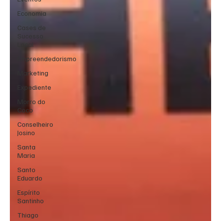
Economia
Cases de
Sucesso
Local
Empreendedorismo
Marketing
Expediente
Morro do
Coco
Conselheiro
Josino
Santa
Maria
Santo
Eduardo
Espírito
Santinho
Thiago