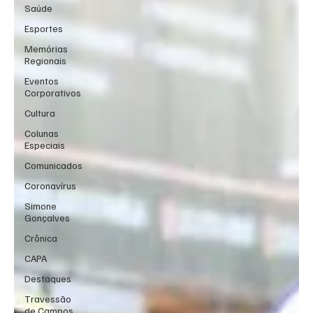
Saúde
Esportes
Memórias
Regionais
Eventos
Corporativos
Cultura
Colunas
Especiais
Comunicados
Coronavírus
Simone
Gonçalves
Crônica
CAPA
Destaques
Travessão
de Campos