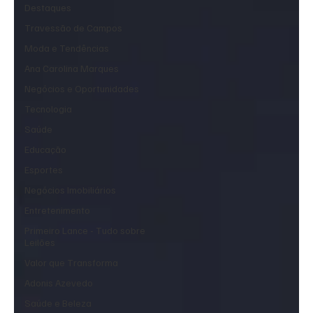
Destaques
Travessão de Campos
Moda e Tendências
Ana Carolina Marques
Negócios e Oportunidades
Tecnologia
Saúde
Educação
Esportes
Negócios Imobiliários
Entretenimento
Primeiro Lance - Tudo sobre
Leilões
Valor que Transforma
Adonis Azevedo
Saúde e Beleza