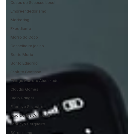
Cases de Sucesso Local
Empreendedorismo
Marketing
Expediente
Morro do Coco
Conselheiro Josino
Santa Maria
Santo Eduardo
Espírito Santinho
Thiago Barreto Atualizada
Cláudia Gomes
Dielly Rangel
Fabricyo Silvestre
João Carlos Campista
Fabricyo Serqueira
Sérgio Lima