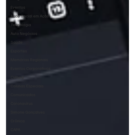
Eventos
Ação Social em Ação
Tecnologia
Auto Negócios
Saúde
Esportes
Memórias Regionais
Eventos Corporativos
Cultura
Colunas Especiais
Comunicados
Coronavírus
Simone Gonçalves
Crônica
CAPA