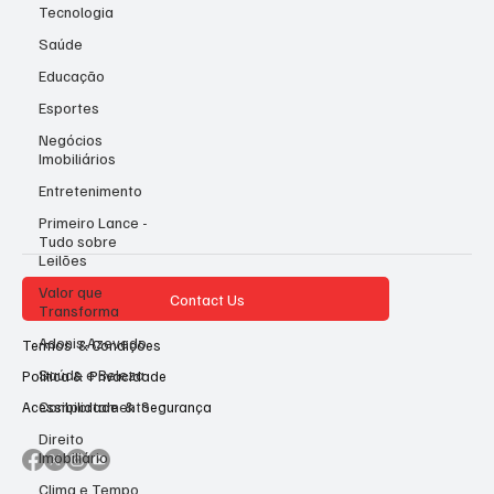
Tecnologia
Saúde
Educação
Esportes
Negócios
Imobiliários
Entretenimento
Primeiro Lance -
Tudo sobre
Leilões
Valor que
Contact Us
Transforma
Adonis Azevedo
Termos & Condições
Saúde e Beleza
Politica & Privacidade
Comportamento
Acessibilidade & Segurança
Direito
Imobiliário
Clima e Tempo