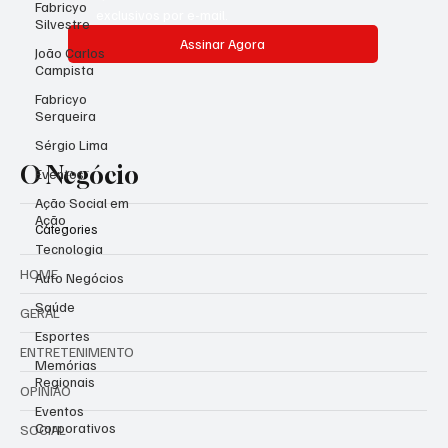
Fabricyo
exclusivos por e-mail.
Silvestre
Assinar Agora
João Carlos
Campista
Fabricyo
Serqueira
Sérgio Lima
O Negócio
Eventos
Ação Social em
Ação
Categories
Tecnologia
HOME
Auto Negócios
Saúde
GERAL
Esportes
ENTRETENIMENTO
Memórias
Regionais
OPINIÃO
Eventos
Corporativos
SOCIAL