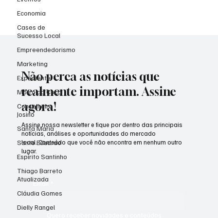
Economia
Cases de
Sucesso Local
Empreendedorismo
Marketing
Não perca as notícias que
Expediente
realmente importam. Assine
Morro do Coco
agora!
Conselheiro
Josino
Assine nossa newsletter e fique por dentro das principais
Santa Maria
notícias, análises e oportunidades do mercado
Santo Eduardo
local. Conteúdo que você não encontra em nenhum outro
lugar.
Espírito Santinho
Thiago Barreto
Atualizada
Email
*
Cláudia Gomes
Dielly Rangel
Quero receber novidades e conteúdos 