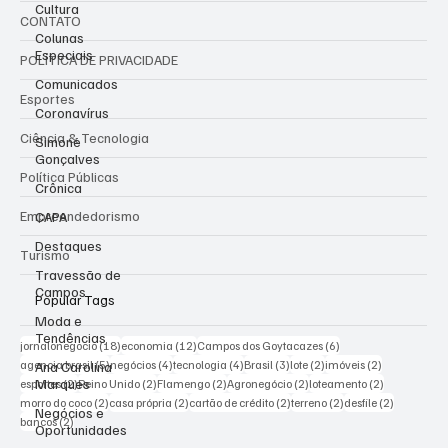
Cultura
CONTATO
Colunas
Especiais
POLÍTICA DE PRIVACIDADE
Comunicados
Esportes
Coronavírus
Ciência & Tecnologia
Simone
Gonçalves
Política Públicas
Crônica
Empreendedorismo
CAPA
Destaques
Turismo
Travessão de
Campos
Popular Tags
Moda e
Tendências
18 posts
12 posts
6 posts
jornalonegocio
(18)
economia
(12)
Campos dos Goytacazes
(6)
5 posts
4 posts
4 posts
3 posts
2 posts
2 posts
agencia brasil
(5)
negócios
(4)
tecnologia
(4)
Brasil
(3)
lote
(2)
imóveis
(2)
Ana Carolina
Marques
2 posts
2 posts
2 posts
2 posts
2 posts
esportes
(2)
Reino Unido
(2)
Flamengo
(2)
Agronegócio
(2)
loteamento
(2)
2 posts
2 posts
2 posts
2 posts
2 posts
morro do coco
(2)
casa própria
(2)
cartão de crédito
(2)
terreno
(2)
desfile
(2)
Negócios e
2 posts
bancos
(2)
Oportunidades