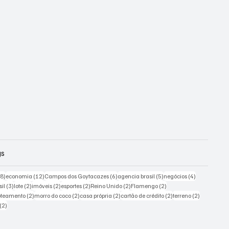
gs
18 posts
12 posts
6 posts
5 posts
4 posts
18)
economia
(12)
Campos dos Goytacazes
(6)
agencia brasil
(5)
negócios
(4)
sts
3 posts
2 posts
2 posts
2 posts
2 posts
2 posts
sil
(3)
lote
(2)
imóveis
(2)
esportes
(2)
Reino Unido
(2)
Flamengo
(2)
 posts
2 posts
2 posts
2 posts
2 posts
2 posts
oteamento
(2)
morro do coco
(2)
casa própria
(2)
cartão de crédito
(2)
terreno
(2)
2 posts
(2)