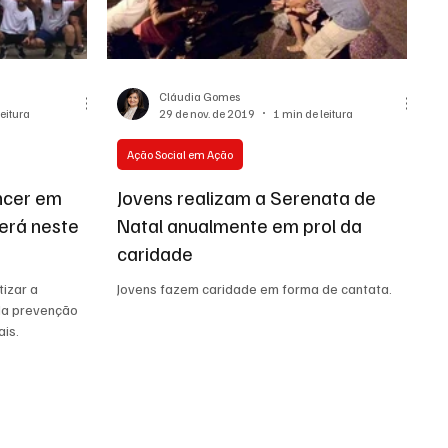
Cláudia Gomes
leitura
29 de nov. de 2019
1 min de leitura
Ação Social em Ação
ncer em
Jovens realizam a Serenata de
erá neste
Natal anualmente em prol da
caridade
tizar a
Jovens fazem caridade em forma de cantata.
da prevenção
ais.