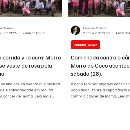
ias Regionais
Eventos Corporativos
Cultura
ia Gomes
Cláudia Gomes
out. de 2025
2 min de leitura
27 de out. de 2023
1 min de 
Cláudia Gomes
 corrida vira cura: Morro
Caminhada contra o câ
se veste de rosa pela
Morro do Coco acontec
ão
sábado (28).
se une em um evento que mistura
A ação tem por objetivo conscien
de e solidariedade em prol da
população, sobre a importância 
o câncer de mama. Leia mais...
contra o câncer de mama. Leia m