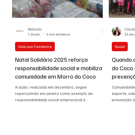
Auto Negócios
Saúde
Esportes
Memór
Redação
Cláud
7 de jan.
2 min de leitura
24 de 
Valor que Transforma
Saúde
Natal Solidário 2025 reforça
Quando a
responsabilidade social e mobiliza
do Coco 
comunidade em Morro do Coco
prevenç
A ação, realizada em dezembro, segue
Comunidade 
repercutindo em janeiro como exemplo de
esporte, saú
responsabilidade social empresarial e
prevenção a
engajamento comunitário na região Norte
Fluminense.