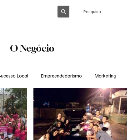
Pesquisa
ÍTICA DE PRIVACIDADE
O Negócio
Sucesso Local
Empreendedorismo
Marketing
Thiago Barreto Atualizada
Cláudia Gomes
Ação Social em Ação
Tecnologia