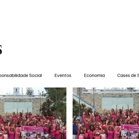
NOTÍCIAS
GERAL
OPINIÃO
SOCIAL
CONTATO
POL
s
onsabilidade Social
Eventos
Economia
Cases de 
no
Santa Maria
Santo Eduardo
Espírito Santinho
 Campista
Fabricyo Serqueira
Sérgio Lima
Eventos