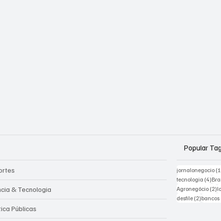
Popular Ta
ortes
jornalonegocio
(
4 po
tecnologia
(4)
Bra
2
ncia & Tecnologia
Agronegócio
(2)
l
2 posts
desfile
(2)
bancos
tica Públicas