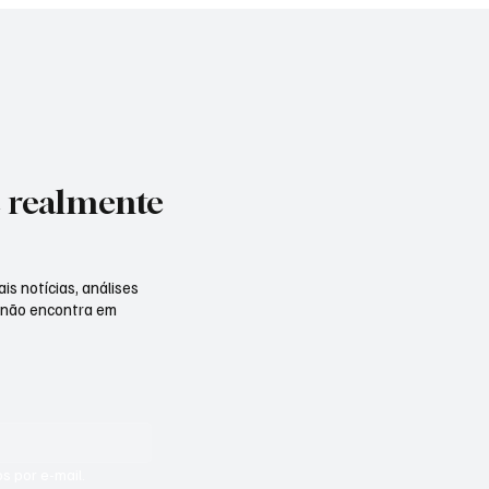
e realmente
is notícias, análises
 não encontra em
s por e-mail.