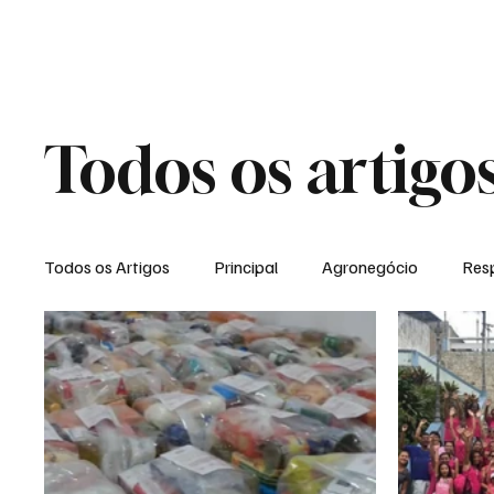
Todos os artigo
Todos os Artigos
Principal
Agronegócio
Resp
Expediente
Morro do Coco
Conselheiro Josi
Dielly Rangel
Fabricyo Silvestre
João Carlos