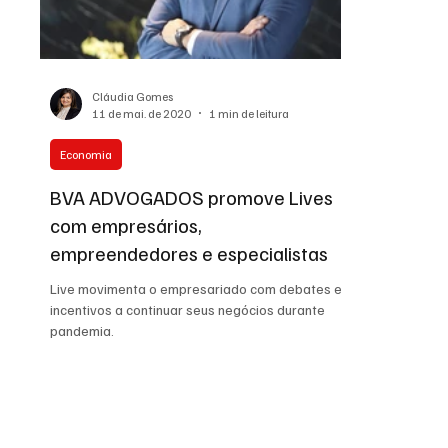
Auto Negócios
Saúde
Esportes
Memór
Cláudia Gomes
11 de mai. de 2020
1 min de leitura
Economia
BVA ADVOGADOS promove Lives
com empresários,
empreendedores e especialistas
Live movimenta o empresariado com debates e
incentivos a continuar seus negócios durante
pandemia.