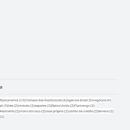
gs
18 posts
12 posts
6 posts
5 posts
4 posts
18)
economia
(12)
Campos dos Goytacazes
(6)
agencia brasil
(5)
negócios
(4)
sts
3 posts
2 posts
2 posts
2 posts
2 posts
2 posts
sil
(3)
lote
(2)
imóveis
(2)
esportes
(2)
Reino Unido
(2)
Flamengo
(2)
 posts
2 posts
2 posts
2 posts
2 posts
2 posts
oteamento
(2)
morro do coco
(2)
casa própria
(2)
cartão de crédito
(2)
terreno
(2)
2 posts
(2)