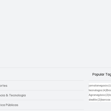
Popular Ta
ortes
jornalonegocio
(
4 po
tecnologia
(4)
Bra
2
ncia & Tecnologia
Agronegócio
(2)
l
2 posts
desfile
(2)
bancos
tica Públicas