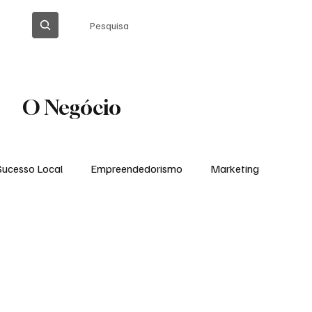
Pesquisa
O Negócio
Sucesso Local
Empreendedorismo
Marketing
Thiago Barreto Atualizada
Cláudia Gomes
Ação Social em Ação
Tecnologia