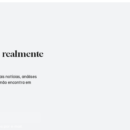
e realmente
is notícias, análises
 não encontra em
s por e-mail.