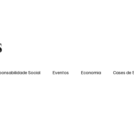
MENTO
OPINIÃO
SOCIAL
CONTATO
POLÍTICA DE PRIVACIDADE
s
onsabilidade Social
Eventos
Economia
Cases de 
no
Santa Maria
Santo Eduardo
Espírito Santinho
 Campista
Fabricyo Serqueira
Sérgio Lima
Eventos