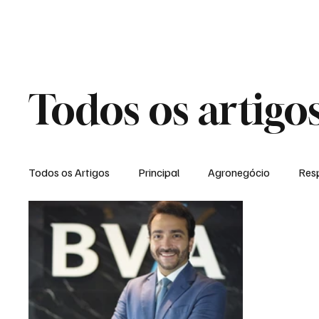
NOTÍCIAS
GERAL
ENTRETENI
Todos os artigo
Todos os Artigos
Principal
Agronegócio
Resp
Expediente
Morro do Coco
Conselheiro Josi
Dielly Rangel
Fabricyo Silvestre
João Carlos