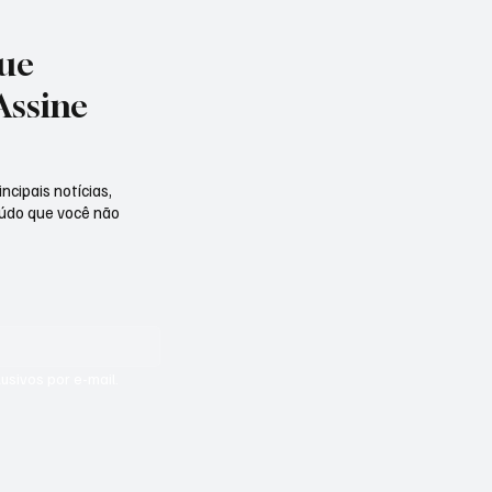
que
Assine
ncipais notícias,
eúdo que você não
sivos por e-mail.