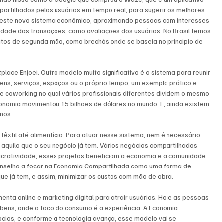
mpartilhados pelos usuários em tempo real, para sugerir os melhores 
 neste novo sistema econômico, aproximando pessoas com interesses 
idade das transações, como avaliações dos usuários. No Brasil temos 
tos de segunda mão, como brechós onde se baseia no principio de 
ce Enjoei. Outro modelo muito significativo é o sistema para reunir 
ns, serviços, espaços ou o próprio tempo, um exemplo prático e 
 de coworking no qual vários profissionais diferentes dividem o mesmo 
omia movimentou 15 bilhões de dólares no mundo. E, ainda existem 
mos. 
êxtil até alimentício. Para atuar nesse sistema, nem é necessário 
 aquilo que o seu negócio já tem. Vários negócios compartilhados 
ucratividade, esses projetos beneficiam a economia e a comunidade 
conselho a focar na Economia Compartilhada como uma forma de 
ue já tem, e assim, minimizar os custos com mão de obra.  
nta online e marketing digital para atrair usuários. Hoje as pessoas 
ens, onde o foco do consumo é a experiência. A Economia 
cios, e conforme a tecnologia avança, esse modelo vai se 