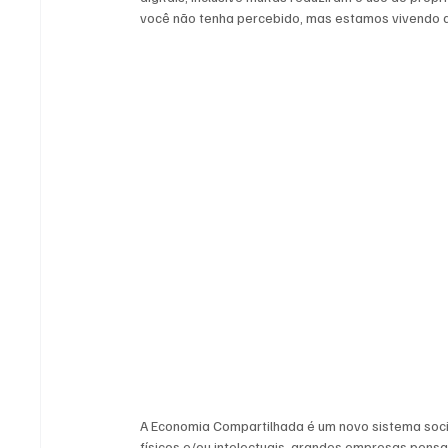
você não tenha percebido, mas estamos vivendo a 
A Economia Compartilhada é um novo sistema soc
físicos e/ou intelectuais, grandes empresas pens