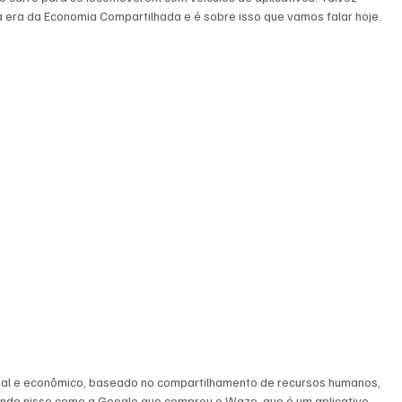
era da Economia Compartilhada e é sobre isso que vamos falar hoje. 
ial e econômico, baseado no compartilhamento de recursos humanos, 
ando nisso como a Google que comprou o Waze, que é um aplicativo 