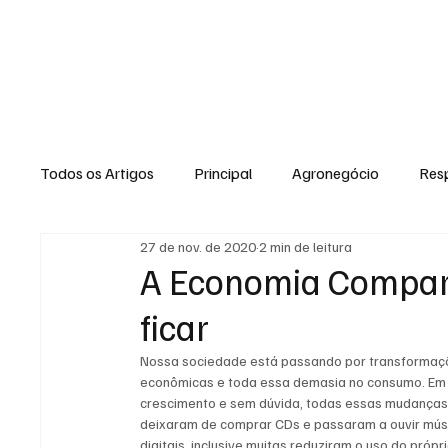
HOME
Todos os Artigos
Principal
Agronegócio
Resp
27 de nov. de 2020
2 min de leitura
Expediente
Morro do Coco
Conselheiro Josi
A Economia Compart
ficar
Dielly Rangel
Fabricyo Silvestre
João Carlos
Nossa sociedade está passando por transformaçõ
econômicas e toda essa demasia no consumo. Em co
crescimento e sem dúvida, todas essas mudanças 
Auto Negócios
Saúde
Esportes
Memór
deixaram de comprar CDs e passaram a ouvir músic
digitais, inclusive muitas reduziram o uso do próp