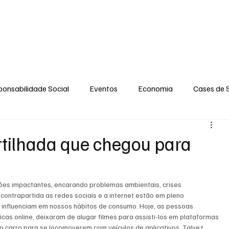
GERAL
ENTRETENIMENTO
OPINIÃO
SOCIAL
CONTATO
POLÍT
onsabilidade Social
Eventos
Economia
Cases de 
no
Santa Maria
Santo Eduardo
Espírito Santinho
ilhada que chegou para
 Campista
Fabricyo Serqueira
Sérgio Lima
Eventos
es impactantes, encarando problemas ambientais, crises 
ntrapartida as redes sociais e a internet estão em pleno 
influenciam em nossos hábitos de consumo. Hoje, as pessoas 
ias Regionais
Eventos Corporativos
Cultura
as online, deixaram de alugar filmes para assisti-los em plataformas 
rio carro para se locomoverem com veículos de aplicativos. Talvez 