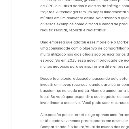
de GPS, ele utiliza dados e alertas de tráfego co
trajetos. A tecnologia tem um papel fundamental
mútuos em um ambiente online, valorizando a qual
diversos exemplos como a troca e venda de produ
reduzir, reciclar, reparar e redistribuir. 
Uma empresa que adotou esse modelo é o Marketpla
uma comunidade com o objetivo de compartilhar be
muito utilizado nos dias atuais são os escritórios
espaço. Só em 2015 essa nova modalidade de econ
muitos negócios para se inspirar em diferentes ra
Desde tecnologia, educação, passando pelo setor t
investir em novos recursos, dando para lucrar com
baseiam-se na ajuda mútua. Além de aumentar a l
local. Se você quer expandir o seu negócio, eu a
investimento acessível. Você pode usar recursos q
A expansão pela internet exige apenas uma ferrame
estão cada vez menos preocupadas em acumular b
Compartilhada é o futuro/Atual do mundo dos negó