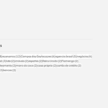
gs
18 posts
12 posts
6 posts
5 posts
4 posts
8)
economia
(12)
Campos dos Goytacazes
(6)
agencia brasil
(5)
negócios
(4)
sts
3 posts
2 posts
2 posts
2 posts
2 posts
2 posts
il
(3)
lote
(2)
imóveis
(2)
esportes
(2)
Reino Unido
(2)
Flamengo
(2)
posts
2 posts
2 posts
2 posts
2 posts
oteamento
(2)
morro do coco
(2)
casa própria
(2)
cartão de crédito
(2)
2 posts
2 posts
(2)
bancos
(2)