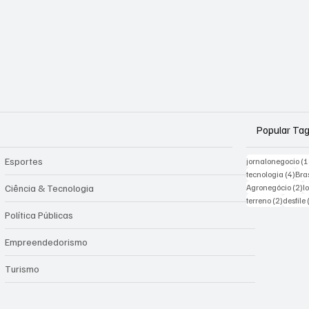
Popular Ta
Esportes
jornalonegocio
(1
4 po
tecnologia
(4)
Bras
2 
Ciência & Tecnologia
Agronegócio
(2)
l
2 posts
terreno
(2)
desfile
Política Públicas
Empreendedorismo
Turismo