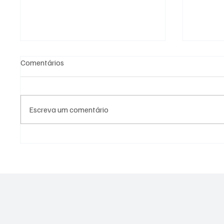
Comentários
Escreva um comentário
Sou MEI: preciso declarar
Envelhe
Imposto de Renda em 2026?
ameaça 
e abre 