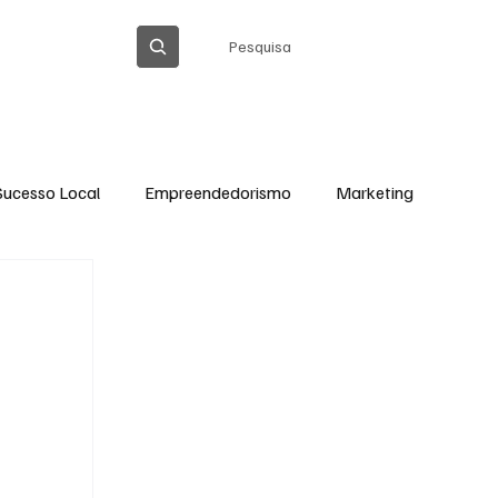
Pesquisa
ICA DE PRIVACIDADE
Sucesso Local
Empreendedorismo
Marketing
Thiago Barreto Atualizada
Cláudia Gomes
Ação Social em Ação
Tecnologia