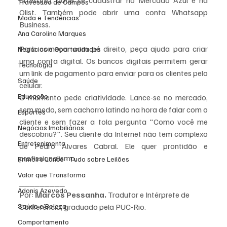
artesã(o), pode se cadastrar no Mercado Azul e na 
Travessão de Campos
Olist. Também pode abrir uma conta Whatsapp 
Moda e Tendências
Business.
Ana Carolina Marques
Para começar com pé direito, peça ajuda para criar 
Negócios e Oportunidades
uma conta digital. Os bancos digitais permitem gerar 
Tecnologia
um link de pagamento para enviar para os clientes pelo 
Saúde
celular.
Educação
O momento pede criatividade. Lance-se no mercado, 
sem medo, sem cachorro latindo na hora de falar com o 
Esportes
cliente e sem fazer a tola pergunta "Como você me 
Negócios Imobiliários
descobriu?". Seu cliente da Internet não tem complexo 
Entretenimento
de Pedro Álvares Cabral. Ele quer prontidão e 
profissionalismo.
Primeiro Lance - Tudo sobre Leilões
Valor que Transforma
_________
Adonis Azevedo
Por: 
Marcos Pessanha. 
Tradutor e Intérprete de 
Saúde e Beleza
Conferência, graduado pela PUC-Rio.                                        
Comportamento