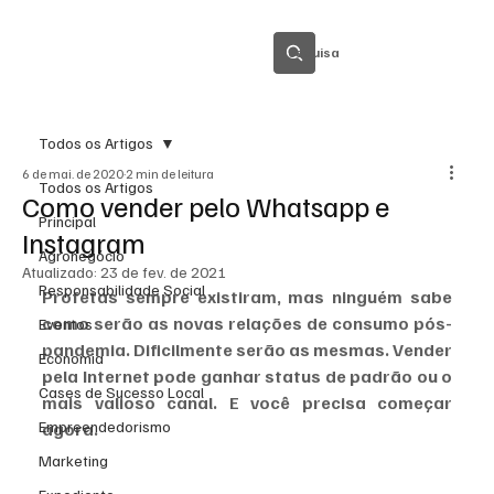
Pesquisa
Todos os Artigos
6 de mai. de 2020
2 min de leitura
Todos os Artigos
Como vender pelo Whatsapp e
Principal
Instagram
Agronegócio
Atualizado:
23 de fev. de 2021
Responsabilidade Social
Profetas sempre existiram, mas ninguém sabe 
como serão as novas relações de consumo pós-
Eventos
pandemia. Dificilmente serão as mesmas. Vender 
Economia
pela Internet pode ganhar status de padrão ou o 
Cases de Sucesso Local
mais valioso canal. E você precisa começar 
Empreendedorismo
agora.
Marketing