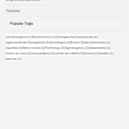
Turismo
Popular Tags
18 posts
12 posts
6 posts
jornalonegocio
(18)
economia
(12)
Campos dos Goytacazes
(6)
5 posts
4 posts
4 posts
3 posts
2 posts
2 posts
agencia brasil
(5)
negócios
(4)
tecnologia
(4)
Brasil
(3)
lote
(2)
imóveis
(2)
2 posts
2 posts
2 posts
2 posts
2 posts
esportes
(2)
Reino Unido
(2)
Flamengo
(2)
Agronegócio
(2)
loteamento
(2)
2 posts
2 posts
2 posts
2 posts
2 posts
morro do coco
(2)
casa própria
(2)
cartão de crédito
(2)
terreno
(2)
desfile
(2)
2 posts
bancos
(2)