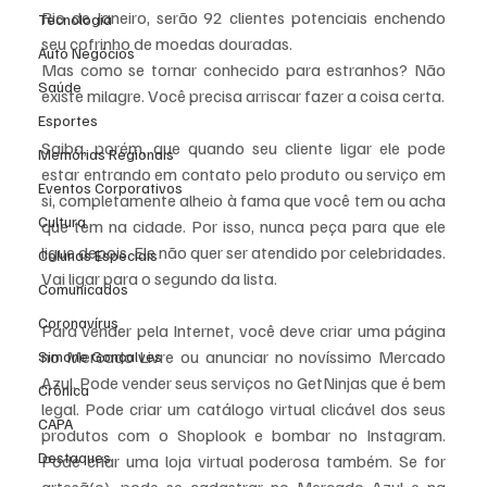
Rio de Janeiro, serão 92 clientes potenciais enchendo 
Tecnologia
seu cofrinho de moedas douradas.
Auto Negócios
Mas como se tornar conhecido para estranhos? Não 
Saúde
existe milagre. Você precisa arriscar fazer a coisa certa.
Esportes
Saiba, porém, que quando seu cliente ligar ele pode 
Memórias Regionais
estar entrando em contato pelo produto ou serviço em 
Eventos Corporativos
si, completamente alheio à fama que você tem ou acha 
Cultura
que tem na cidade. Por isso, nunca peça para que ele 
ligue depois. Ele não quer ser atendido por celebridades. 
Colunas Especiais
Vai ligar para o segundo da lista.
Comunicados
Coronavírus
Para vender pela Internet, você deve criar uma página 
no Mercado Livre ou anunciar no novíssimo Mercado 
Simone Gonçalves
Azul. Pode vender seus serviços no GetNinjas que é bem 
Crônica
legal. Pode criar um catálogo virtual clicável dos seus 
CAPA
produtos com o Shoplook e bombar no Instagram. 
Destaques
Pode criar uma loja virtual poderosa também. Se for 