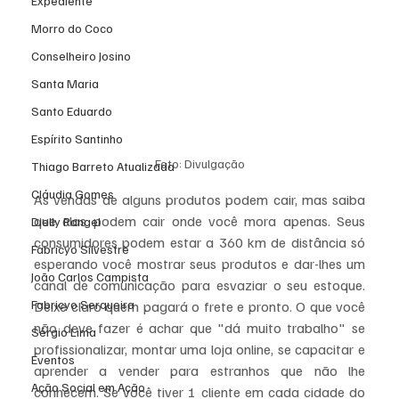
Expediente
Morro do Coco
Conselheiro Josino
Santa Maria
Santo Eduardo
Espírito Santinho
Foto: Divulgação
Thiago Barreto Atualizada
Cláudia Gomes
As vendas de alguns produtos podem cair, mas saiba 
que elas podem cair onde você mora apenas. Seus 
Dielly Rangel
consumidores podem estar a 360 km de distância só 
Fabricyo Silvestre
esperando você mostrar seus produtos e dar-lhes um 
João Carlos Campista
canal de comunicação para esvaziar o seu estoque. 
Fabricyo Serqueira
Deixe claro quem pagará o frete e pronto. O que você 
não deve fazer é achar que "dá muito trabalho" se 
Sérgio Lima
profissionalizar, montar uma loja online, se capacitar e 
Eventos
aprender a vender para estranhos que não lhe 
Ação Social em Ação
conhecem. Se você tiver 1 cliente em cada cidade do 