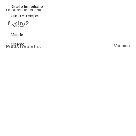
Direito Imobiliário
Empreendedorismo
Clima e Tempo
Política
Mundo
Cinema
Posts recentes
Ver tudo