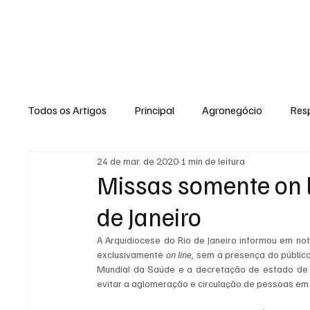
NOTÍCIAS
GERAL
ENTRETENI
Todos os Artigos
Principal
Agronegócio
Resp
24 de mar. de 2020
1 min de leitura
Expediente
Morro do Coco
Conselheiro Josi
Missas somente on l
de Janeiro
Dielly Rangel
Fabricyo Silvestre
João Carlos
A Arquidiocese do Rio de Janeiro informou em no
exclusivamente 
on line, 
sem a presença do público
Mundial da Saúde e a decretação de estado de e
Auto Negócios
Saúde
Esportes
Memór
evitar a aglomeração e circulação de pessoas em