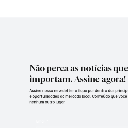
amarela e atualiza medidas de
Farmac
combate à Covid-19
Não perca as notícias qu
importam. Assine agora!
Assine nossa newsletter e fique por dentro das principa
e oportunidades do mercado local. Conteúdo que você
nenhum outro lugar.
Email
*