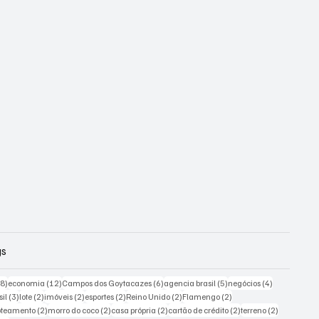
gs
18 posts
12 posts
6 posts
5 posts
4 posts
18)
economia
(12)
Campos dos Goytacazes
(6)
agencia brasil
(5)
negócios
(4)
sts
3 posts
2 posts
2 posts
2 posts
2 posts
2 posts
sil
(3)
lote
(2)
imóveis
(2)
esportes
(2)
Reino Unido
(2)
Flamengo
(2)
 posts
2 posts
2 posts
2 posts
2 posts
2 posts
oteamento
(2)
morro do coco
(2)
casa própria
(2)
cartão de crédito
(2)
terreno
(2)