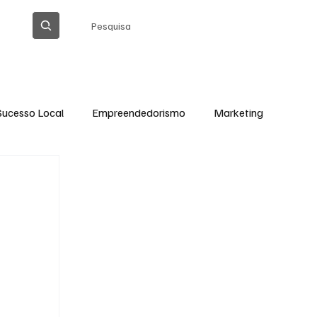
Pesquisa
Sucesso Local
Empreendedorismo
Marketing
Thiago Barreto Atualizada
Cláudia Gomes
Ação Social em Ação
Tecnologia