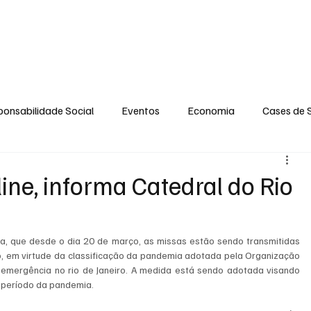
MENTO
OPINIÃO
SOCIAL
CONTATO
POLÍTICA DE PRIVACIDADE
onsabilidade Social
Eventos
Economia
Cases de 
no
Santa Maria
Santo Eduardo
Espírito Santinho
ine, informa Catedral do Rio
 Campista
Fabricyo Serqueira
Sérgio Lima
Eventos
ta, que desde o dia 20 de março, as missas estão sendo transmitidas 
, em virtude da classificação da pandemia adotada pela Organização 
mergência no rio de Janeiro. A medida está sendo adotada visando 
ias Regionais
Eventos Corporativos
Cultura
 período da pandemia. 