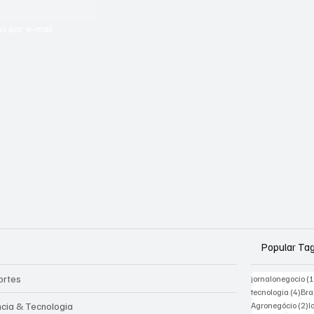
s por e-mail.
Popular Ta
ortes
jornalonegocio
(
4 po
tecnologia
(4)
Bra
2
ncia & Tecnologia
Agronegócio
(2)
l