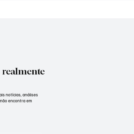
êutico
amarela
e realmente
is notícias, análises
 não encontra em