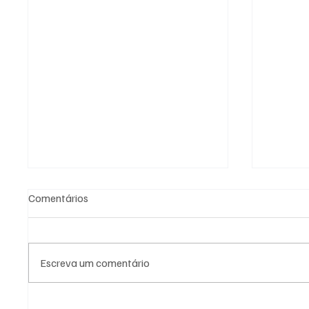
Comentários
Escreva um comentário
Campos se mantém na fase
20 de j