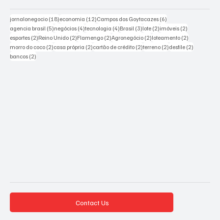
18 posts
12 posts
6 posts
jornalonegocio
(18)
economia
(12)
Campos dos Goytacazes
(6)
5 posts
4 posts
4 posts
3 posts
2 posts
2 posts
agencia brasil
(5)
negócios
(4)
tecnologia
(4)
Brasil
(3)
lote
(2)
imóveis
(2)
2 posts
2 posts
2 posts
2 posts
2 posts
esportes
(2)
Reino Unido
(2)
Flamengo
(2)
Agronegócio
(2)
loteamento
(2)
2 posts
2 posts
2 posts
2 posts
2 posts
morro do coco
(2)
casa própria
(2)
cartão de crédito
(2)
terreno
(2)
desfile
(2)
2 posts
bancos
(2)
Contact Us