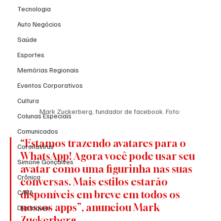
Tecnologia
Auto Negócios
Saúde
Esportes
Memórias Regionais
Eventos Corporativos
Cultura
Mark Zuckerberg, fundador de facebook. Foto: 
Colunas Especiais
Comunicados
“Estamos trazendo avatares para o 
Coronavírus
WhatsApp! Agora você pode usar seu 
Simone Gonçalves
avatar como uma figurinha nas suas 
Crônica
conversas. Mais estilos estarão 
CAPA
disponíveis em breve em todos os 
nossos apps”, anunciou Mark 
Destaques
Zuckerberg.