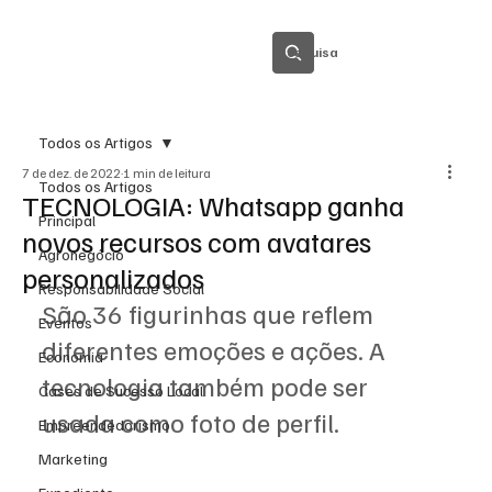
Pesquisa
Todos os Artigos
7 de dez. de 2022
1 min de leitura
Todos os Artigos
TECNOLOGIA: Whatsapp ganha
Principal
novos recursos com avatares
Agronegócio
personalizados
Responsabilidade Social
São 36 figurinhas que reflem 
Eventos
diferentes emoções e ações. A 
Economia
tecnologia também pode ser 
Cases de Sucesso Local
usada como foto de perfil.
Empreendedorismo
Marketing