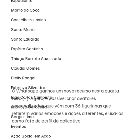
Expediente
Morro do Coco
Conselheiro Josino
Santa Maria
Santo Eduardo
Espírito Santinho
Thiago Barreto Atualizada
Cláudia Gomes
Dielly Rangel
Fabricyo Silvestre
O Whatsapp ganhou um novo recurso nesta quarta-
João Carlos Campista
feira (7). Agora, é possível criar avatares 
personalizados, que vêm com 36 figurinhas que 
Fabricyo Serqueira
refletem várias emoções e ações diferentes, e usá-las 
Sérgio Lima
como foto de perfil do aplicativo.
Eventos
Ação Social em Ação