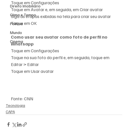
Toque em Configurações
Direito Imobiliário
Toque em Avatar e, em seguida, em Criar avatar
Clima e Tempo
Siga as etapas exibidas na tela para criar seu avatar
Toque em OK
Política
Mundo
Como usar seu avatar como foto de perfil no 
Cinema
Whatsapp
Toque em Configurações
Toque na sua foto do perfil e, em seguida, toque em 
Editar > Editar
Toque em Usar avatar
Fonte: CNN 
Tecnologia
CAPA