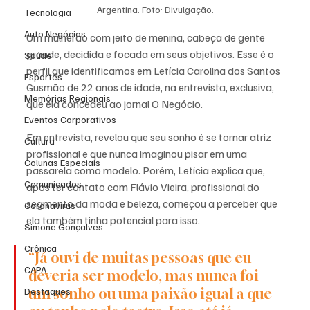
Argentina. Foto: Divulgação.
Tecnologia
Auto Negócios
Um mulherão com jeito de menina, cabeça de gente 
grande, decidida e focada em seus objetivos. Esse é o 
Saúde
perfil que identificamos em Letícia Carolina dos Santos 
Esportes
Gusmão de 22 anos de idade, na entrevista, exclusiva, 
Memórias Regionais
que ela concedeu ao jornal O Negócio. 
Eventos Corporativos
Em entrevista, revelou que seu sonho é se tornar atriz 
Cultura
profissional e que nunca imaginou pisar em uma 
Colunas Especiais
passarela como modelo. Porém, Letícia explica que, 
Comunicados
após ter contato com Flávio Vieira, profissional do 
segmento da moda e beleza, começou a perceber que 
Coronavírus
ela também tinha potencial para isso. 
Simone Gonçalves
Crônica
“Já ouvi de muitas pessoas que eu 
CAPA
deveria ser modelo, mas nunca foi 
um sonho ou uma paixão igual a que 
Destaques