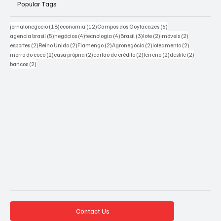
Popular Tags
18 posts
12 posts
6 posts
jornalonegocio
(18)
economia
(12)
Campos dos Goytacazes
(6)
5 posts
4 posts
4 posts
3 posts
2 posts
2 posts
agencia brasil
(5)
negócios
(4)
tecnologia
(4)
Brasil
(3)
lote
(2)
imóveis
(2)
2 posts
2 posts
2 posts
2 posts
2 posts
esportes
(2)
Reino Unido
(2)
Flamengo
(2)
Agronegócio
(2)
loteamento
(2)
2 posts
2 posts
2 posts
2 posts
2 posts
morro do coco
(2)
casa própria
(2)
cartão de crédito
(2)
terreno
(2)
desfile
(2)
2 posts
bancos
(2)
Contact Us