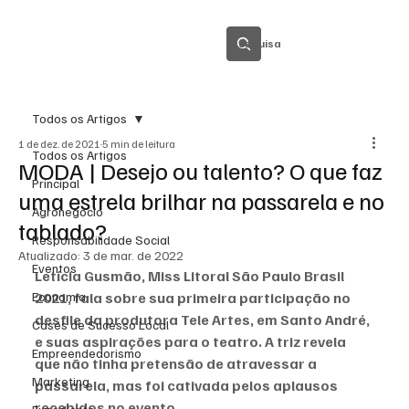
Pesquisa
Todos os Artigos
1 de dez. de 2021
5 min de leitura
Todos os Artigos
MODA | Desejo ou talento? O que faz
Principal
uma estrela brilhar na passarela e no
Agronegócio
tablado?
Responsabilidade Social
Atualizado:
3 de mar. de 2022
Eventos
Letícia Gusmão, Miss Litoral São Paulo Brasil 
Economia
2021, fala sobre sua primeira participação no 
desfile da produtora Tele Artes, em Santo André, 
Cases de Sucesso Local
e suas aspirações para o teatro. A triz revela 
Empreendedorismo
que não tinha pretensão de atravessar a 
Marketing
passarela, mas foi cativada pelos aplausos 
recebidos no evento. 