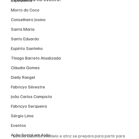
Expediente
Morro do Coco
Conselheiro Josino
Santa Maria
Santo Eduardo
Espírito Santinho
Thiago Barreto Atualizada
Cláudia Gomes
Dielly Rangel
Fabricyo Silvestre
João Carlos Campista
Fabricyo Serqueira
Sérgio Lima
Eventos
Ação Social em Ação
Letícia Gusmão, modelo e atriz se prepara para partir para 