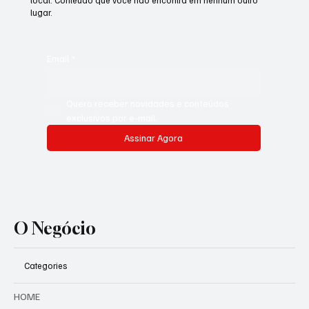
local. Conteúdo que você não encontra em nenhum outro
lugar.
Email
*
Quero receber novidades e conteúdos 
exclusivos por e-mail.
Assinar Agora
O Negócio
Categories
HOME