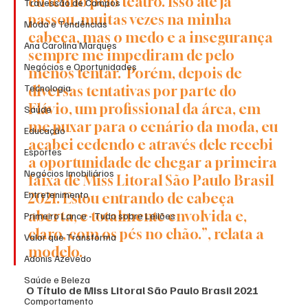
eu tenho pelo teatro. Isso até já 
Travessão de Campos
passou, muitas vezes na minha 
Moda e Tendências
cabeça, mas o medo e a insegurança 
Ana Carolina Marques
sempre me impediram de pelo 
Negócios e Oportunidades
menos tentar.  Porém, depois de 
Tecnologia
diversas tentativas por parte do 
Flávio, um profissional da área, em 
Saúde
me puxar para o cenário da moda, eu 
Educação
acabei cedendo e através dele recebi 
Esportes
a oportunidade de chegar a primeira 
Negócios Imobiliários
faixa de Miss Litoral São Paulo Brasil 
Entretenimento
2021. Estou entrando de cabeça 
aberta, e totalmente envolvida e, 
Primeiro Lance - Tudo sobre Leilões
claro, com os pés no chão.”, relata a 
Valor que Transforma
modelo.
Adonis Azevedo
Saúde e Beleza
O Título de Miss Litoral São Paulo Brasil 2021
Comportamento