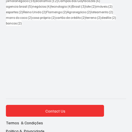
18 posts
12 posts
6 posts
jornalonegocio
(18)
economia
(12)
Campos dos Goytacazes
(6)
5 posts
4 posts
4 posts
3 posts
2 posts
2 posts
agencia brasil
(5)
negócios
(4)
tecnologia
(4)
Brasil
(3)
lote
(2)
imóveis
(2)
2 posts
2 posts
2 posts
2 posts
2 posts
esportes
(2)
Reino Unido
(2)
Flamengo
(2)
Agronegócio
(2)
loteamento
(2)
2 posts
2 posts
2 posts
2 posts
2 posts
morro do coco
(2)
casa própria
(2)
cartão de crédito
(2)
terreno
(2)
desfile
(2)
2 posts
bancos
(2)
Contact Us
Termos & Condições
Politica & Privacidade