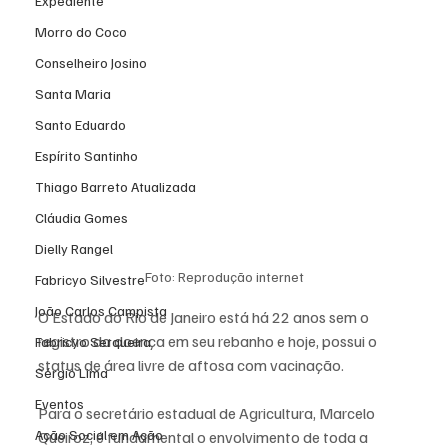
Expediente
Morro do Coco
Conselheiro Josino
Santa Maria
Santo Eduardo
Espírito Santinho
Thiago Barreto Atualizada
Cláudia Gomes
Dielly Rangel
Foto: Reprodução internet
Fabricyo Silvestre
João Carlos Campista
O Estado do Rio de Janeiro está há 22 anos sem o 
registro da doença em seu rebanho e hoje, possui o 
Fabricyo Serqueira
status de área livre de aftosa com vacinação.
Sérgio Lima
Eventos
Para o secretário estadual de Agricultura, Marcelo 
Ação Social em Ação
Queiroz, é fundamental o envolvimento de toda a 