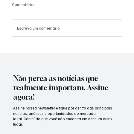
Comentários
Escreva um comentário
Só Pra Contrariar transforma a última noite
da Expo Cardoso Moreira 2026 em um
espetáculo de emoção, nostalgia e
celebração
Não perca as notícias que
realmente importam. Assine
agora!
Assine nossa newsletter e fique por dentro das principais
notícias, análises e oportunidades do mercado
local. Conteúdo que você não encontra em nenhum outro
lugar.