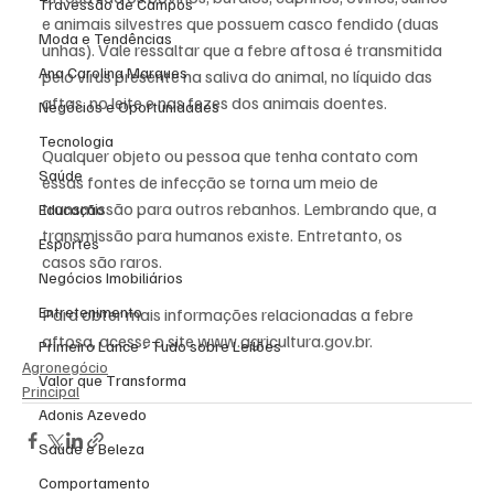
Travessão de Campos
e animais silvestres que possuem casco fendido (duas 
Moda e Tendências
unhas). Vale ressaltar que a febre aftosa é transmitida 
Ana Carolina Marques
pelo vírus presente na saliva do animal, no líquido das 
aftas, no leite e nas fezes dos animais doentes. 
Negócios e Oportunidades
Tecnologia
Qualquer objeto ou pessoa que tenha contato com 
Saúde
essas fontes de infecção se torna um meio de 
transmissão para outros rebanhos. Lembrando que, a 
Educação
transmissão para humanos existe. Entretanto, os 
Esportes
casos são raros.
Negócios Imobiliários
Entretenimento
Para obter mais informações relacionadas a febre 
aftosa, acesse o site www.agricultura.gov.br.
Primeiro Lance - Tudo sobre Leilões
Agronegócio
Valor que Transforma
Principal
Adonis Azevedo
Saúde e Beleza
Comportamento