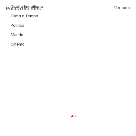
Direito Imobiliário
Posts recentes
Ver tudo
Clima e Tempo
Política
Mundo
Cinema