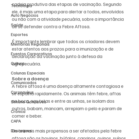
cadeia produtiva das etapas de vacinação. Segundo 
Tecnologia
ele, é mais uma etapa para alertar a todos, envolvidos 
Auto Negócios
ou não com a atividade pecuária, sobre a importância 
Saúde
de se defender contra a Febre Aftosa.
Esportes
É importante lembrar que todos os criadores devem 
Memórias Regionais
estar atentos aos prazos para a imunização e de 
Eventos Corporativos
declaração da vacinação junto à defesa da 
Cultura
agropecuária.
Colunas Especiais
Sobre a doença
Comunicados
A febre aftosa é uma doença altamente contagiosa e 
Coronavírus
se espalha rapidamente. Os animais têm febre, aftas 
na boca, nas tetas e entre as unhas, se isolam dos 
Simone Gonçalves
outros, babam, mancam, arrepiam o pelo e param de 
Crônica
comer e beber.
CAPA
Os animais mais propensos a ser afetados pela febre 
Destaques
aftosa são os bovinos, búfalos, caprinos, ovinos, suínos 