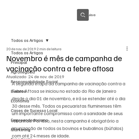
Pesquisa
Todos os Artigos
20 de nov. de 2019
2 min de leitura
Todos os Artigos
Novembro é mês de campanha de
Principal
vacinação contra a febre aftosa
Agronegócio
Atualizado:
24 de nov. de 2019
Responsabilidade Social
A segunda etapa da campanha de vacinação contra a 
Febre Aftosa se iniciou no estado do Rio de Janeiro 
Eventos
desde o dia 01 de novembro, e irá se estender até o dia 
Economia
30 desse mês. Todos os pecuaristas fluminenses têm 
Cases de Sucesso Local
um importante compromisso com a sanidade de seus 
Empreendedorismo
rebanhos. Por isso, nesta campanha é obrigatório a 
imunização de todos os bovinos e bubalinos (búfalos) 
Marketing
com até 24 meses de idade.