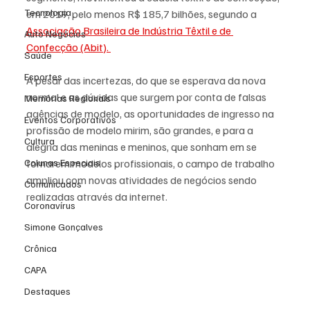
Tecnologia
em 2019, pelo menos R$ 185,7 bilhões, segundo a 
Associação Brasileira de Indústria Têxtil e de 
Auto Negócios
Confecção (Abit). 
Saúde
Esportes
A pesar das incertezas, do que se esperava da nova 
normal e as dúvidas que surgem por conta de falsas 
Memórias Regionais
agências de modelo, as oportunidades de ingresso na 
Eventos Corporativos
profissão de modelo mirim, são grandes, e para a 
Cultura
alegria das meninas e meninos, que sonham em se 
Colunas Especiais
tornarem modelos profissionais, o campo de trabalho 
ampliou com novas atividades de negócios sendo 
Comunicados
realizadas através da internet. 
Coronavírus
Simone Gonçalves
Crônica
CAPA
Destaques