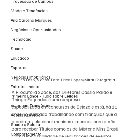
Travessão de Campos
Moda e Tendências
Ana Carolina Marques
Negócios e Oportunidades
Tecnologia
Saúde
Educação
Esportes
Negócios Imobiliários
Bruno Enzo, 6 anos. Foto: Érica Lopes/Mirar Fotografia.
Entretenimento
A Produtora Space, dos Diretores Cássio Pardo e 
Primeiro Lance - Tudo sobre Leilões
Thiago Fagundes é uma empresa 
Valor que Transforma
especializada em concursos de Beleza e está, há 11 
anos no mercado trabalhando com franquias que a 
Adonis Azevedo
permitem selecionar meninos e meninas com perfis 
Saúde e Beleza
para receber Títulos como os de Mister e Miss Brasil. 
Comportamento
Com a impossibilidade de realizações de eventos 