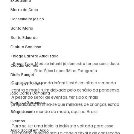
Expediente
Morro do Coco
Conselheiro Josino
Santa Maria
Santo Eduardo
Espírito Santinho
Thiago Barreto Atualizada
Bruno Enzo, Modelo infantil já demostra ter personalidade. 
Cláudia Gomes
Foto: Érica Lopes/Mirar Fotografia.  
Dielly Rangel
O mercado da moda infantil está em alta e remando 
Fabricyo Silvestre
contra a maré ruim deixada pelo cenário da pandemia. 
João Carlos Campista
A pesar do setor de eventos, ter sido o mais 
Fabricyo Serqueira
prejudicado, estima-se que milhares de crianças estão 
inseridas no mundo da moda, aqui no Brasil. 
Sérgio Lima
Eventos
Para se ter uma ideia, a indústria voltada para esse 
Ação Social em Ação
segmento, movimentou a cadeia têxtil e de confecção, 