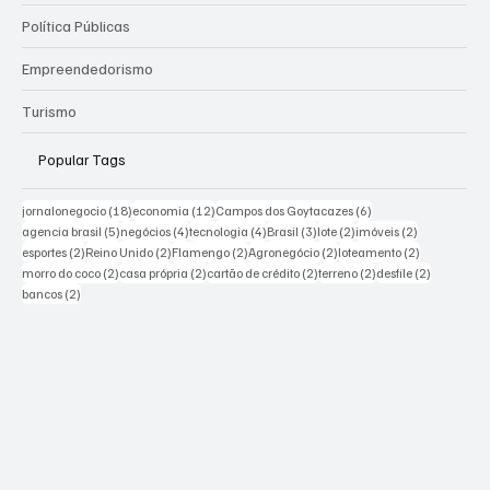
Política Públicas
Empreendedorismo
Turismo
Popular Tags
18 posts
12 posts
6 posts
jornalonegocio
(18)
economia
(12)
Campos dos Goytacazes
(6)
5 posts
4 posts
4 posts
3 posts
2 posts
2 posts
agencia brasil
(5)
negócios
(4)
tecnologia
(4)
Brasil
(3)
lote
(2)
imóveis
(2)
2 posts
2 posts
2 posts
2 posts
2 posts
esportes
(2)
Reino Unido
(2)
Flamengo
(2)
Agronegócio
(2)
loteamento
(2)
2 posts
2 posts
2 posts
2 posts
2 posts
morro do coco
(2)
casa própria
(2)
cartão de crédito
(2)
terreno
(2)
desfile
(2)
2 posts
bancos
(2)