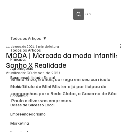
Pesquisa
Todos os Artigos
11 de ago. de 2021
6 min de leitura
Todos os Artigos
MODA | Mercado da moda infantil:
Principal
Sonho X Realidade
Agronegócio
Atualizado:
30 de set. de 2021
Responsabilidade Social
Bruno Enzo, 6 anos, carrega em seu currículo 
dois Título de Mini Mister e já participou de 
Eventos
campanhas para Rede Globo, o Governo de São 
Economia
Paulo e diversas empresas.
Cases de Sucesso Local
Empreendedorismo
Marketing