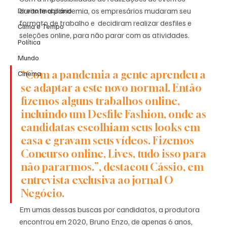
durante a pandemia, os empresários mudaram seu 
Direito Imobiliário
formato de trabalho e  decidiram realizar desfiles e 
Clima e Tempo
seleções online, para não parar com as atividades. 
Política
Mundo
“Com a pandemia a gente aprendeu a 
Cinema
se adaptar a este novo normal. Então 
fizemos alguns trabalhos online, 
incluindo um Desfile Fashion, onde as 
candidatas escolhiam seus looks em 
casa e gravam seus vídeos. Fizemos 
Concurso online, Lives, tudo isso para 
não pararmos.”, destacou Cássio, em 
entrevista exclusiva ao jornal O 
Negócio.
Em umas dessas buscas por candidatos, a produtora 
encontrou em 2020, Bruno Enzo, de apenas 6 anos, 