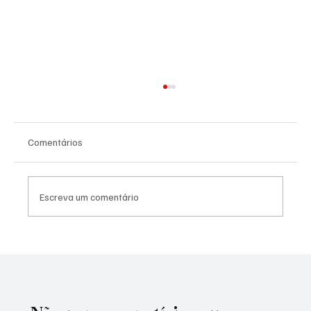
Comentários
Escreva um comentário
RUN FEST TEA emociona Morro do Coco
com inclusão, esporte e união da
comunidade.