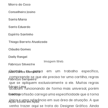
Morro do Coco
Conselheiro Josino
Santa Maria
Santo Eduardo
Espírito Santinho
Thiago Barreto Atualizada
Cláudia Gomes
Dielly Rangel
Imagem Web.
Fabricyo Silvestre
Quando se pensa em um trabalho específico, 
João Carlos Campista
compreende-se que ele precisa ter uma cartilha, regras 
Fabricyo Serqueira
que se apliquem exclusivamente a ele. Muitas regras 
Sérgio Lima
acabam funcionando de forma mais universal, porém 
cada profissão carrega uma especificidade que a torna 
Eventos
única e uma referência em sua área de atuação. A que 
Ação Social em Ação
venho trazer aqui se trata do Designer Gráfico. Ainda 