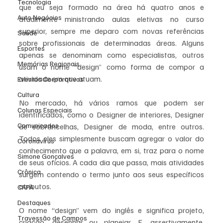
Tecnologia
que eu seja formado na área há quatro anos e 
Auto Negócios
atualmente ministrando aulas eletivas no curso 
superior, sempre me deparo com novas referências 
Saúde
sobre profissionais de determinadas áreas. Alguns 
Esportes
apenas se denominam como especialistas, outros 
Memórias Regionais
usam o nome “design” como forma de compor a 
atividade em que atuam.
Eventos Corporativos
Cultura
No mercado, há vários ramos que podem ser 
Colunas Especiais
identificados, como o Designer de interiores, Designer 
Comunicados
de sobrancelhas, Designer de moda, entre outros. 
Todos eles simplesmente buscam agregar o valor do 
Coronavírus
conhecimento que a palavra, em si, traz para o nome 
Simone Gonçalves
de seus ofícios. A cada dia que passa, mais atividades 
Crônica
surgem contendo o termo junto aos seus específicos 
atributos.
CAPA
Destaques
O nome “design” vem do inglês e significa projeto, 
Travessão de Campos
criação, desenhar ou planejar. E, assertivamente, 