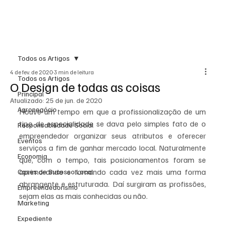
Todos os Artigos
4 de fev. de 2020
3 min de leitura
Todos os Artigos
O Design de todas as coisas
Principal
Atualizado:
25 de jun. de 2020
Agronegócio
Houve um tempo em que a profissionalização de um 
tipo de especialidade se dava pelo simples fato de o 
Responsabilidade Social
empreendedor organizar seus atributos e oferecer 
Eventos
serviços a fim de ganhar mercado local. Naturalmente 
Economia
que, com o tempo, tais posicionamentos foram se 
aprimorando e tomando cada vez mais uma forma 
Cases de Sucesso Local
abrangente e estruturada. Daí surgiram as profissões, 
Empreendedorismo
sejam elas as mais conhecidas ou não.
Marketing
Expediente