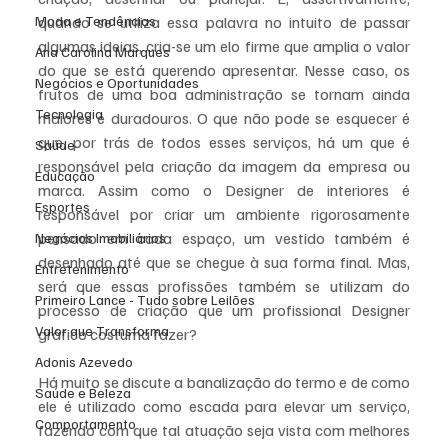
quando se utiliza essa palavra no intuito de passar 
Moda e Tendências
algumas ideias, cria-se um elo firme que amplia o valor 
Ana Carolina Marques
do que se está querendo apresentar. Nesse caso, os 
Negócios e Oportunidades
frutos de uma boa administração se tornam ainda 
Tecnologia
maiores e duradouros. O que não pode se esquecer é 
que, por trás de todos esses serviços, há um que é 
Saúde
responsável pela criação da imagem da empresa ou 
Educação
marca. Assim como o Designer de interiores é 
Esportes
responsável por criar um ambiente rigorosamente 
pensado em cada espaço, um vestido também é 
Negócios Imobiliários
desenhado até que se chegue à sua forma final. Mas, 
Entretenimento
será que essas profissões também se utilizam do 
Primeiro Lance - Tudo sobre Leilões
processo de criação que um profissional Designer 
Valor que Transforma
gráfico costuma fazer?
Adonis Azevedo
Há muito se discute a banalização do termo e de como 
Saúde e Beleza
ele é utilizado como escada para elevar um serviço, 
Comportamento
fazendo com que tal atuação seja vista com melhores 