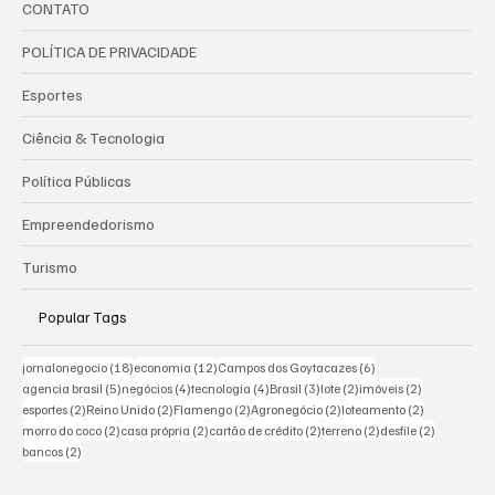
CONTATO
POLÍTICA DE PRIVACIDADE
Esportes
Ciência & Tecnologia
Política Públicas
Empreendedorismo
Turismo
Popular Tags
18 posts
12 posts
6 posts
jornalonegocio
(18)
economia
(12)
Campos dos Goytacazes
(6)
5 posts
4 posts
4 posts
3 posts
2 posts
2 posts
agencia brasil
(5)
negócios
(4)
tecnologia
(4)
Brasil
(3)
lote
(2)
imóveis
(2)
2 posts
2 posts
2 posts
2 posts
2 posts
esportes
(2)
Reino Unido
(2)
Flamengo
(2)
Agronegócio
(2)
loteamento
(2)
2 posts
2 posts
2 posts
2 posts
2 posts
morro do coco
(2)
casa própria
(2)
cartão de crédito
(2)
terreno
(2)
desfile
(2)
2 posts
bancos
(2)