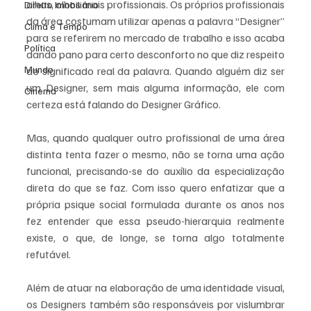
olhos, olhos mais profissionais. Os próprios profissionais 
Direito Imobiliário
da área costumam utilizar apenas a palavra “Designer” 
Clima e Tempo
para se referirem no mercado de trabalho e isso acaba 
Política
dando pano para certo desconforto no que diz respeito 
Mundo
ao significado real da palavra. Quando alguém diz ser 
um Designer, sem mais alguma informação, ele com 
Cinema
certeza está falando do Designer Gráfico. 
Mas, quando qualquer outro profissional de uma área 
distinta tenta fazer o mesmo, não se torna uma ação 
funcional, precisando-se do auxílio da especialização 
direta do que se faz. Com isso quero enfatizar que a 
própria psique social formulada durante os anos nos 
fez entender que essa pseudo-hierarquia realmente 
existe, o que, de longe, se torna algo totalmente 
refutável.
Além de atuar na elaboração de uma identidade visual, 
os Designers também são responsáveis por vislumbrar 