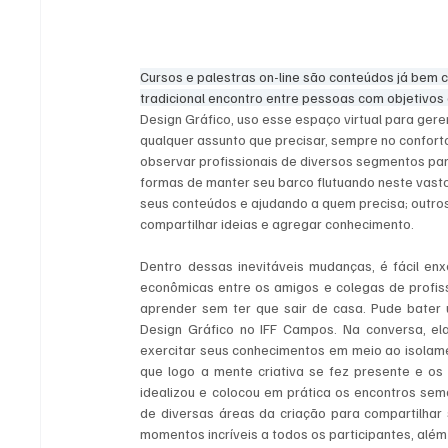
Cursos e palestras on-line são conteúdos já bem
tradicional encontro entre pessoas com objetivos
Design Gráfico, uso esse espaço virtual para gere
qualquer assunto que precisar, sempre no conforto
observar profissionais de diversos segmentos part
formas de manter seu barco flutuando neste vast
seus conteúdos e ajudando a quem precisa; outro
compartilhar ideias e agregar conhecimento. 
Dentro dessas inevitáveis mudanças, é fácil en
econômicas entre os amigos e colegas de profis
aprender sem ter que sair de casa. Pude bater
Design Gráfico no IFF Campos. Na conversa, e
exercitar seus conhecimentos em meio ao isolamen
que logo a mente criativa se fez presente e os 
idealizou e colocou em prática os encontros se
de diversas áreas da criação para compartilhar
momentos incríveis a todos os participantes, alé