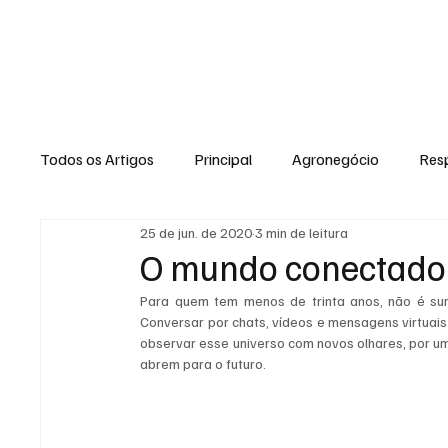
NOTÍCIAS
GERAL
ENTRETENI
Todos os Artigos
Principal
Agronegócio
Resp
25 de jun. de 2020
3 min de leitura
Expediente
Morro do Coco
Conselheiro Josi
O mundo conectado 
Para quem tem menos de trinta anos, não é sur
Dielly Rangel
Fabricyo Silvestre
João Carlos
Conversar por chats, vídeos e mensagens virtuai
observar esse universo com novos olhares, por u
abrem para o futuro. 
Auto Negócios
Saúde
Esportes
Memór