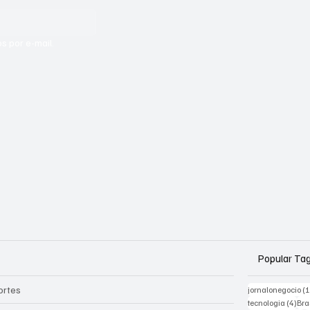
s por e-mail.
Popular Ta
ortes
jornalonegocio
(
4 po
tecnologia
(4)
Bra