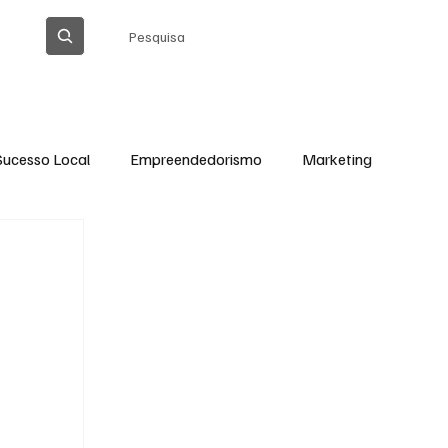
Pesquisa
Sucesso Local
Empreendedorismo
Marketing
Thiago Barreto Atualizada
Cláudia Gomes
Ação Social em Ação
Tecnologia