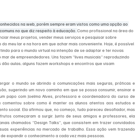
 conhecidos na web, porém sempre eram vistos como uma opção ao 
 comuns no que diz respeito à educação. 
Como profissional na área do 
nciar meus projetos, vender meus serviços e pesquisar sobre 
 do meu lar e na hora em que achar mais conveniente. Hoje, é possível 
indo para o mundo virtual na intenção de se adaptar e ter novas 
o mar de empreendedores. Uns fazem “lives musicais” reproduzindo 
s dão aulas; alguns fazem workshops e encontros que visam 
xergar o mundo se abrindo a comunicações mais seguras, práticas e 
são, sugerindo um novo caminho em que se possa consumir, ensinar e 
 um papo com Joelma Alves, professora e coordenadora do curso de 
la comentou sobre como é manter os alunos atentos aos estudos e 
to social. Ela afirmou que, no começo, tudo pareceu desafiador, mas 
frutos começaram a surgir. Junto de seus amigos e professores, ela 
manais chamados “Design Talks”, que consistem em trazer convidados 
 suas experiências no mercado de trabalho. Essa ação vem trazendo 
m de expandir o conhecimento a cada vez mais pessoas. 