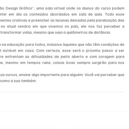
tão Design Gráfico”, uma sala virtual onde os alunos do curso podem 
nter em dia os conteúdos abordados em sala de aula. Todo esse 
ntes criativas e preencher as lacunas deixadas pela paralisação das 
 no atual cenário em que vivemos no país, ele nos faz perceber a 
ransformar vidas, mesmo que seja a quilômetros de distância. 
 na educação para todos, inclusive àqueles que não têm condições de 
 estável em casa. Com certeza, esse será o próximo passo a ser 
re enfrentam as dificuldades de peito aberto e com coragem para 
ue, mesmo em tempos ruins, coisas boas sempre surgirão para nos 
aça cursos, ensine algo importante para alguém. Você vai perceber que 
, como a sua também.