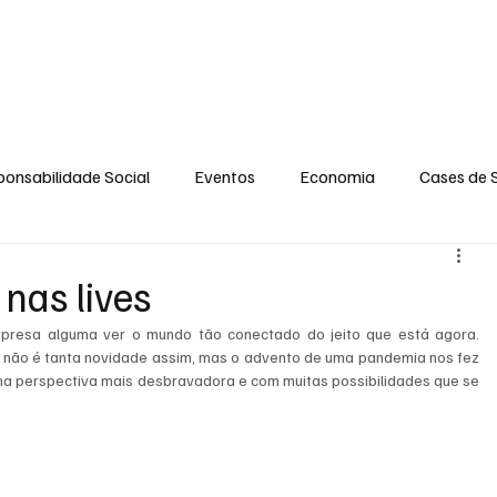
MENTO
OPINIÃO
SOCIAL
CONTATO
POLÍTICA DE PRIVACIDADE
onsabilidade Social
Eventos
Economia
Cases de 
no
Santa Maria
Santo Eduardo
Espírito Santinho
nas lives
presa alguma ver o mundo tão conectado do jeito que está agora. 
 Campista
Fabricyo Serqueira
Sérgio Lima
Eventos
s não é tanta novidade assim, mas o advento de uma pandemia nos fez 
ma perspectiva mais desbravadora e com muitas possibilidades que se 
ias Regionais
Eventos Corporativos
Cultura