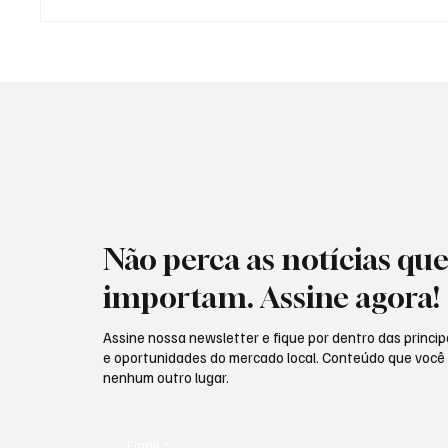
Homem-Aranha "invade" São
Paulo com teia gigante em
relógio de rua e surpreende
quem passa pelo Ibirapuera
Não perca as notícias qu
importam. Assine agora!
Assine nossa newsletter e fique por dentro das principa
e oportunidades do mercado local. Conteúdo que você
nenhum outro lugar.
Email
*