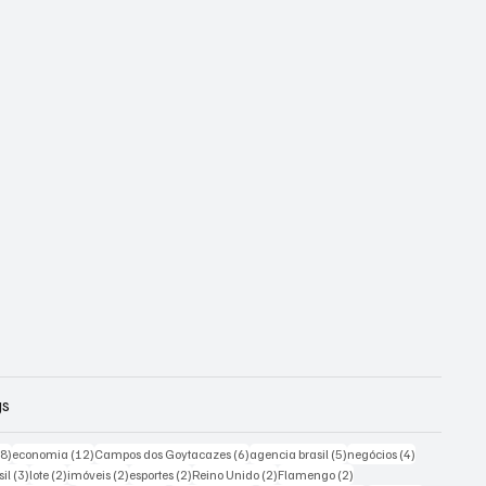
gs
18 posts
12 posts
6 posts
5 posts
4 posts
18)
economia
(12)
Campos dos Goytacazes
(6)
agencia brasil
(5)
negócios
(4)
sts
3 posts
2 posts
2 posts
2 posts
2 posts
2 posts
sil
(3)
lote
(2)
imóveis
(2)
esportes
(2)
Reino Unido
(2)
Flamengo
(2)