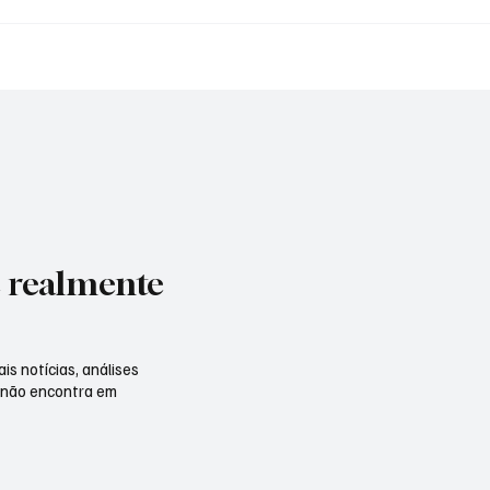
Sonnats, o “Anjo” camp
caiu nas graças dos
internautas e viralizou 
redes socais
e realmente
is notícias, análises
 não encontra em