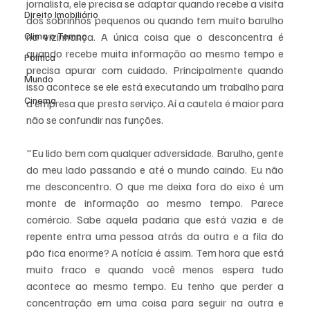
jornalista, ele precisa se adaptar quando recebe a visita 
Direito Imobiliário
dos sobrinhos pequenos ou quando tem muito barulho 
Clima e Tempo
na vizinhança. A única coisa que o desconcentra é 
quando recebe muita informação ao mesmo tempo e 
Política
precisa apurar com cuidado. Principalmente quando 
Mundo
isso acontece se ele está executando um trabalho para 
Cinema
a empresa que presta serviço. Aí a cautela é maior para 
não se confundir nas funções.
"Eu lido bem com qualquer adversidade. Barulho, gente 
do meu lado passando e até o mundo caindo. Eu não 
me desconcentro. O que me deixa fora do eixo é um 
monte de informação ao mesmo tempo. Parece 
comércio. Sabe aquela padaria que está vazia e de 
repente entra uma pessoa atrás da outra e a fila do 
pão fica enorme? A notícia é assim. Tem hora que está 
muito fraco e quando você menos espera tudo 
acontece ao mesmo tempo. Eu tenho que perder a 
concentração em uma coisa para seguir na outra e 