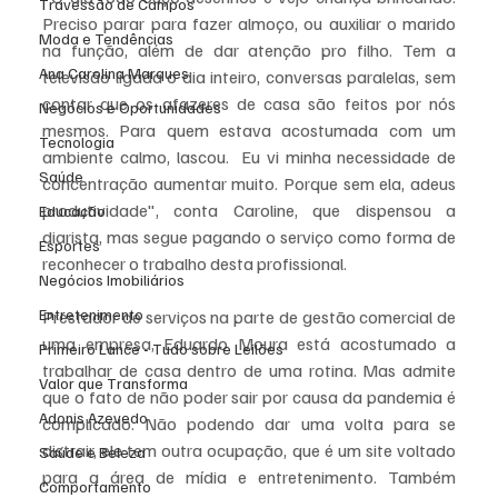
Travessão de Campos
Preciso parar para fazer almoço, ou auxiliar o marido 
Moda e Tendências
na função, além de dar atenção pro filho. Tem a 
Ana Carolina Marques
televisão ligada o dia inteiro, conversas paralelas, sem 
contar que os afazeres de casa são feitos por nós 
Negócios e Oportunidades
mesmos. Para quem estava acostumada com um 
Tecnologia
ambiente calmo, lascou.  Eu vi minha necessidade de 
Saúde
concentração aumentar muito. Porque sem ela, adeus 
produtividade", conta Caroline, que dispensou a 
Educação
diarista, mas segue pagando o serviço como forma de 
Esportes
reconhecer o trabalho desta profissional.
Negócios Imobiliários
Entretenimento
Prestador de serviços na parte de gestão comercial de 
uma empresa, Eduardo Moura está acostumado a 
Primeiro Lance - Tudo sobre Leilões
trabalhar de casa dentro de uma rotina. Mas admite 
Valor que Transforma
que o fato de não poder sair por causa da pandemia é 
Adonis Azevedo
complicado. Não podendo dar uma volta para se 
distrair, ele tem outra ocupação, que é um site voltado 
Saúde e Beleza
para a área de mídia e entretenimento. Também 
Comportamento