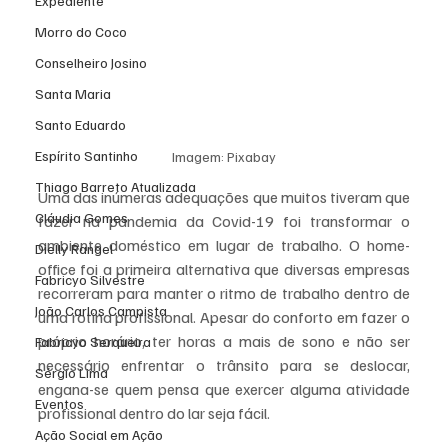
Expediente
Morro do Coco
Conselheiro Josino
Santa Maria
Santo Eduardo
Espírito Santinho
Imagem: Pixabay
Thiago Barreto Atualizada
Uma das inúmeras adequações que muitos tiveram que 
Cláudia Gomes
fazer na pandemia da Covid-19 foi transformar o 
ambiente doméstico em lugar de trabalho. O home-
Dielly Rangel
office foi a primeira alternativa que diversas empresas 
Fabricyo Silvestre
recorreram para manter o ritmo de trabalho dentro de 
João Carlos Campista
uma rotina profissional. Apesar do conforto em fazer o 
próprio horário, ter horas a mais de sono e não ser 
Fabricyo Serqueira
necessário enfrentar o trânsito para se deslocar, 
Sérgio Lima
engana-se quem pensa que exercer alguma atividade 
Eventos
profissional dentro do lar seja fácil.
Ação Social em Ação