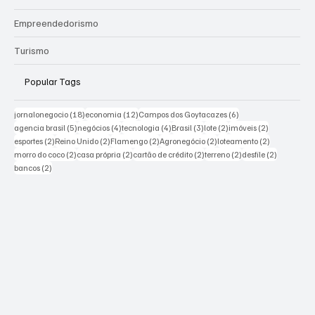
Empreendedorismo
Turismo
Popular Tags
18 posts
12 posts
6 posts
jornalonegocio
(18)
economia
(12)
Campos dos Goytacazes
(6)
5 posts
4 posts
4 posts
3 posts
2 posts
2 posts
agencia brasil
(5)
negócios
(4)
tecnologia
(4)
Brasil
(3)
lote
(2)
imóveis
(2)
2 posts
2 posts
2 posts
2 posts
2 posts
esportes
(2)
Reino Unido
(2)
Flamengo
(2)
Agronegócio
(2)
loteamento
(2)
2 posts
2 posts
2 posts
2 posts
2 posts
morro do coco
(2)
casa própria
(2)
cartão de crédito
(2)
terreno
(2)
desfile
(2)
2 posts
bancos
(2)