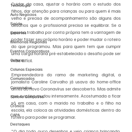
Cuidar da casa, ajustar o horário com o estudo dos 
Tecnologia
filhos, dar atenção para crianças ou para quem é mais 
Auto Negócios
velho e precisa de acompanhamento são alguns dos 
Saúde
desafios que o profissional precisa se equilibrar. Se a 
pessoa trabalha por conta própria tem a vantagem de 
Esportes
poder fazer seu próprio horário e poder mudar o roteiro 
Memórias Regionais
do que programou. Mas para quem tem que cumprir 
Eventos Corporativos
uma carga horária pré-estabelecida o desafio pode ser 
Cultura
mais difícil.
Colunas Especiais
Empreendedora do ramo de marketing digital, a 
Comunicados
jornalista Caroline Carvalho já usava do home-office 
Coronavírus
antes do novo Coronavírus ser descoberto. Mas admite 
que a rotina mudou intensamente. Acostumada a ficar 
Simone Gonçalves
só em casa, com o marido no trabalho e o filho na 
Crônica
escola, ela coloca as atividades domésticas dentro do 
CAPA
roteiro para poder se programar. 
Destaques
"O dia todo ouço desenhos e vejo criança brincando. 