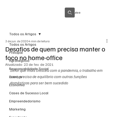
Pesquisa
Todos os Artigos
3 de jun. de 2020
4 min de leitura
Todos os Artigos
Desafios de quem precisa manter o
Principal
foco no home-office
Agronegócio
Atualizado:
23 de fev. de 2021
Responsabilidade Social
Setor que mais cresceu com a pandemia, o trabalho em 
casa, precisa de equilíbrio com outras funções 
Eventos
domésticas para ser bem sucedido
Economia
Cases de Sucesso Local
Empreendedorismo
Marketing