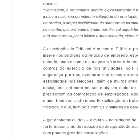
decidiu: 
“Com efeito, o reclamante admite expressamente a pos
indica a ausência completa e voluntária da prestação 
na prática, a ampla flexibilidade do autor em determina
de clientes que pretende atender por dia. Tal autode
tem como pressuposto básico a subordinação, elemento
A elucidação do Tribunal é brilhante. É fácil a
insere nos padrões da relação de emprego, espe
quando, onde e como o serviço será prestado est
contras do exercício de tais atividades, poi
segurança para se aventurar nos riscos do em
estabilidade nas relações, além de muitos cri
social, por entenderem ser mais um meio de 
precisariam da contratação de empregados. Não m
maior, tendo em vista maior flexibilização do tra
trazidas, o que, num país com 11,9 milhões de de
A gig economy ajudou – e muito – na redução de c
forte mecanismo de redução de desigualdade eco
com poucas grandes corporações.