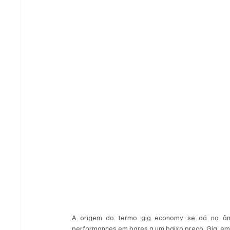
A origem do termo gig economy se dá no âmb
performances em bares a um baixo preço. Gig, em 