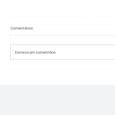
Comentários
Escreva um comentário
Preço do leite ao produtor
Homem-
sobe em junho e acumula alta
Paulo c
de 33% no primeiro semestre,
relógio
aponta Cepea
quem pa