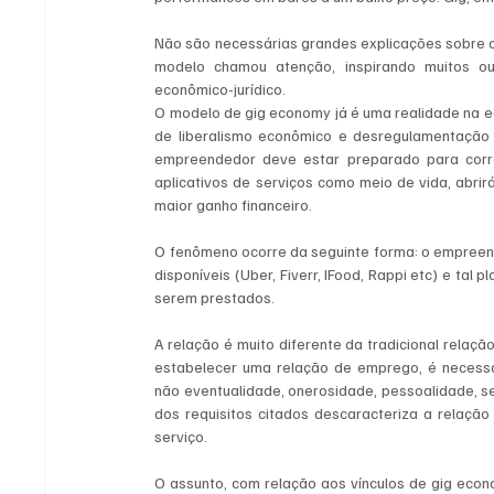
Não são necessárias grandes explicações sobre o 
modelo chamou atenção, inspirando muitos out
econômico-jurídico.
O modelo de gig economy já é uma realidade na ec
de liberalismo econômico e desregulamentação 
empreendedor deve estar preparado para corre
aplicativos de serviços como meio de vida, abri
maior ganho financeiro.
O fenômeno ocorre da seguinte forma: o empreend
disponíveis (Uber, Fiverr, IFood, Rappi etc) e tal 
serem prestados.
A relação é muito diferente da tradicional relaç
estabelecer uma relação de emprego, é necessári
não eventualidade, onerosidade, pessoalidade, ser
dos requisitos citados descaracteriza a relaçã
serviço. 
O assunto, com relação aos vínculos de gig econ