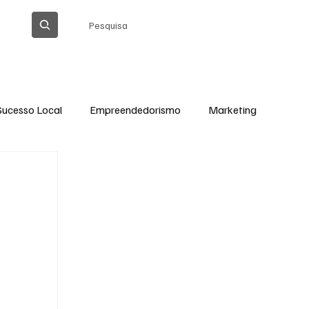
Pesquisa
Sucesso Local
Empreendedorismo
Marketing
Thiago Barreto Atualizada
Cláudia Gomes
Ação Social em Ação
Tecnologia