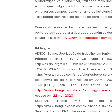
A uberização veio para ficar, trazendo mais li
engano quem julga que tal modelo se aplica apenas
em diversos campos, como no ramo de hotelaria (Ai
Task Rabbit (contratação de mão de obra local pa
Como visto, e diante das diferenciações da rel
porta de entrada para a liberdade econômica do
coluna no site: 
https://www.jornalonegocio.com.br/
Bibliografia
VENCO, Selma. Uberização do trabalho: um fenômen
Pública
 [online]. 2019, v. 35, suppl. 1, e
http://dx.doi.org/10.1590/0102-311x00207317. A
TOWERS-CLARK, Charles. 
The Uberization O
https://www.forbes.com/sites/charlestowersclar
economy/#1ce1d8141cc7. Acesso em: 22 mai. 20
https://www.bangkokpost.com/learning/advanced/
Acesso em: 22 mai. 2020.
SUBHANIJ, Tientip, PhD. The gig 
https://www.bangkokpost.com/business/1047317/
Subhanij, Tientip, PhD. The gig economy and the f