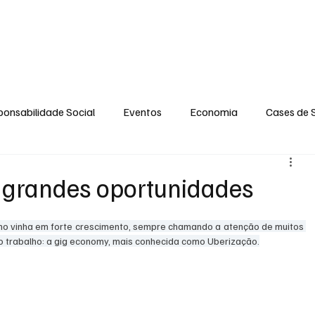
MENTO
OPINIÃO
SOCIAL
CONTATO
POLÍTICA DE PRIVACIDADE
onsabilidade Social
Eventos
Economia
Cases de 
no
Santa Maria
Santo Eduardo
Espírito Santinho
 grandes oportunidades
 Campista
Fabricyo Serqueira
Sérgio Lima
Eventos
no vinha em forte crescimento, sempre chamando a atenção de muitos 
do trabalho: a gig economy, mais conhecida como Uberização.
ias Regionais
Eventos Corporativos
Cultura