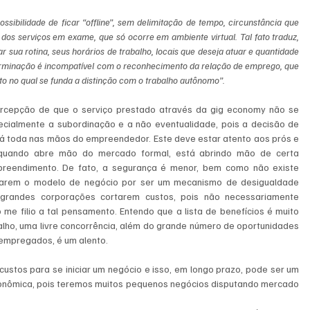
sibilidade de ficar “offline”, sem delimitação de tempo, circunstância que 
dos serviços em exame, que só ocorre em ambiente virtual. Tal fato traduz, 
r sua rotina, seus horários de trabalho, locais que deseja atuar e quantidade 
terminação é incompatível com o reconhecimento da relação de emprego, que 
 no qual se funda a distinção com o trabalho autônomo”.
 percepção de que o serviço prestado através da gig economy não se 
cialmente a subordinação e a não eventualidade, pois a decisão de 
á toda nas mãos do empreendedor. Este deve estar atento aos prós e 
s, quando abre mão do mercado formal, está abrindo mão de certa 
preendimento. De fato, a segurança é menor, bem como não existe 
ticarem o modelo de negócio por ser um mecanismo de desigualdade 
grandes corporações cortarem custos, pois não necessariamente 
e filio a tal pensamento. Entendo que a lista de benefícios é muito 
balho, uma livre concorrência, além do grande número de oportunidades 
sempregados, é um alento.
ustos para se iniciar um negócio e isso, em longo prazo, pode ser um 
nômica, pois teremos muitos pequenos negócios disputando mercado 