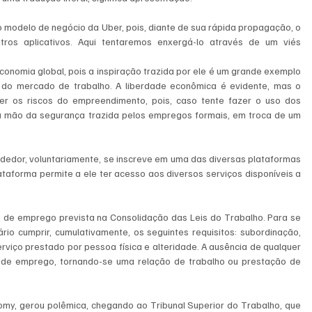
modelo de negócio da Uber, pois, diante de sua rápida propagação, o 
ros aplicativos. Aqui tentaremos enxergá-lo através de um viés 
onomia global, pois a inspiração trazida por ele é um grande exemplo 
do mercado de trabalho. A liberdade econômica é evidente, mas o 
r os riscos do empreendimento, pois, caso tente fazer o uso dos 
rá mão da segurança trazida pelos empregos formais, em troca de um 
edor, voluntariamente, se inscreve em uma das diversas plataformas 
plataforma permite a ele ter acesso aos diversos serviços disponíveis a 
ão de emprego prevista na Consolidação das Leis do Trabalho. Para se 
o cumprir, cumulativamente, os seguintes requisitos: subordinação, 
viço prestado por pessoa física e alteridade. A ausência de qualquer 
o de emprego, tornando-se uma relação de trabalho ou prestação de 
omy, gerou polêmica, chegando ao Tribunal Superior do Trabalho, que 