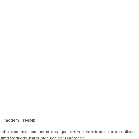
Imagem: Freepik
ito dos músicos amadores que eram contratados para realizar 
uma tradução literal, significa apresentação.