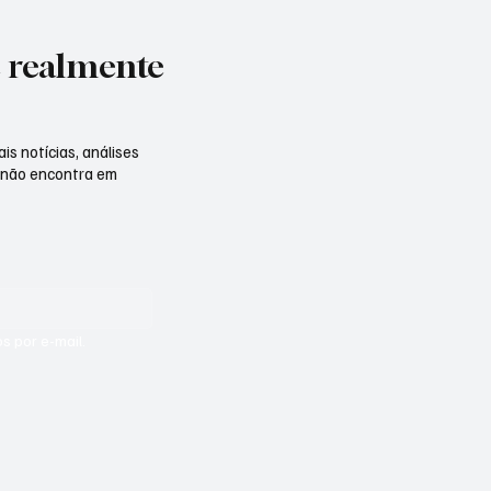
e realmente
is notícias, análises
 não encontra em
s por e-mail.