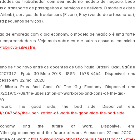
berdades ao trabalhador, com seu moderno modelo de negócio. Ledo 
 a transporte de passageiros e serviços de delivery. O modelo existe 
rbnb), serviços de freelancers (Fiverr), Etsy (venda de artesanatos), 
ra pequenos serviços).
ação de emprego com a gig economy, o modelo de negócio é uma forte 
s empreendedores. Veja mais sobre este e outros assuntos em minha 
fabricyo-silvestre.
o de tipo novo entre os docentes de São Paulo, Brasil?. 
Cad. Saúde 
00207317. Epub 30-Maio-2019. ISSN 1678-4464. Disponível em: 
cesso em: 22 mai. 2020.
f Work:
 Pros And Cons Of The Gig Economy. Disponível em: 
k/2019/07/08/the-uberization-of-work-pros-and-cons-of-the-gig-
20.
FERNQUEST, John. The Uber-ization of work: The good side, the bad side. Disponível em: 
1047666/the-uber-ization-of-work-the-good-side-the-bad-side. 
economy and the future of work. Disponível em: 
the-gig-economy-and-the-future-of-work. Acesso em: 22 mai. 2020.
uture of work. 
https://www.bangkokpost.com/business/1047317/the-