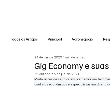
NOTÍCIAS
GERAL
ENTRETENI
Todos os Artigos
Principal
Agronegócio
Resp
24 de jun. de 2020
4 min de leitura
Expediente
Morro do Coco
Conselheiro Josi
Gig Economy e suas
Atualizado:
16 de jun. de 2021
Dielly Rangel
Fabricyo Silvestre
João Carlos
Muito antes de se falar em pandemia, um fenôme
analistas econômicos e especialistas em direito 
Auto Negócios
Saúde
Esportes
Memór